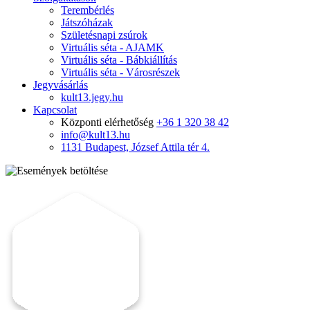
Terembérlés
Játszóházak
Születésnapi zsúrok
Virtuális séta - AJAMK
Virtuális séta - Bábkiállítás
Virtuális séta - Városrészek
Jegyvásárlás
kult13.jegy.hu
Kapcsolat
Központi elérhetőség
+36 1 320 38 42
info@kult13.hu
1131 Budapest, József Attila tér 4.