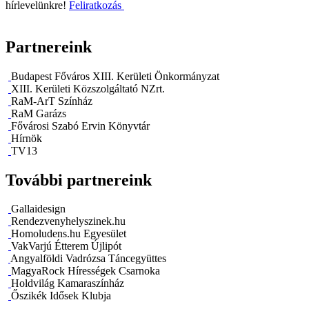
hírlevelünkre!
Feliratkozás
Partnereink
Budapest Főváros XIII. Kerületi Önkormányzat
XIII. Kerületi Közszolgáltató NZrt.
RaM-ArT Színház
RaM Garázs
Fővárosi Szabó Ervin Könyvtár
Hírnök
TV13
További partnereink
Gallaidesign
Rendezvenyhelyszinek.hu
Homoludens.hu Egyesület
VakVarjú Étterem Újlipót
Angyalföldi Vadrózsa Táncegyüttes
MagyaRock Hírességek Csarnoka
Holdvilág Kamaraszínház
Őszikék Idősek Klubja