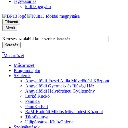
Jegyvásárlás
kult13.jegy.hu
Főmenü
Menü
Keresés az alábbi kulcsszóra:
Műsorfüzet
Műsorfüzet
Programnaptár
Színterek
Angyalföldi József Attila Művelődési Központ
Angyalföldi Gyermek- és Ifjúsági Ház
Angyalföldi Helytörténeti Gyűjtemény
Lurkó Kuckó
PannKa
PannKa Part
RaM-Radnóti Miklós Művelődési Központ
Tücsöktanya
Újlipótvárosi Klub-Galéria
Szolgáltatások