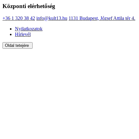
Központi elérhetőség
+36 1 320 38 42
info@kult13.hu
1131 Budapest, József Attila tér 4.
Nyilatkozatok
Hírlevél
Oldal tetejére