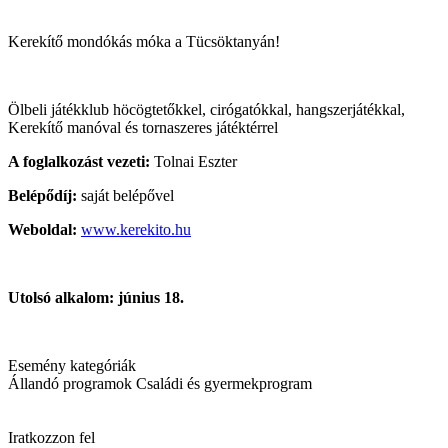
Kerekítő mondókás móka a Tücsöktanyán!
Ölbeli játékklub höcögtetőkkel, cirógatókkal, hangszerjátékkal,
Kerekítő manóval és tornaszeres játéktérrel
A foglalkozást vezeti:
Tolnai Eszter
Belépődíj:
saját belépővel
Weboldal:
www.kerekito.hu
Utolsó alkalom: június 18.
Esemény kategóriák
Állandó programok
Családi és gyermekprogram
Iratkozzon fel