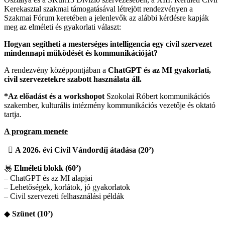
Kerekasztal szakmai támogatásával létrejött rendezvényen a
Szakmai Fórum keretében a jelenlevők az alábbi kérdésre kapják
meg az elméleti és gyakorlati választ:
Hogyan segítheti a mesterséges intelligencia egy civil szervezet
mindennapi működését és kommunikációját?
A rendezvény középpontjában a
ChatGPT és az MI
gyakorlati,
civil szervezetekre szabott használata áll.
*Az előadást és a workshopot
Szokolai Róbert kommunikációs
szakember, kulturális intézmény kommunikációs vezetője és oktató
tartja.
A program menete

A 2026. évi Civil Vándordíj átadása (20’)
易
Elméleti blokk (60’)
– ChatGPT és az MI alapjai
– Lehetőségek, korlátok, jó gyakorlatok
– Civil szervezeti felhasználási példák
◆
Szünet (10’)