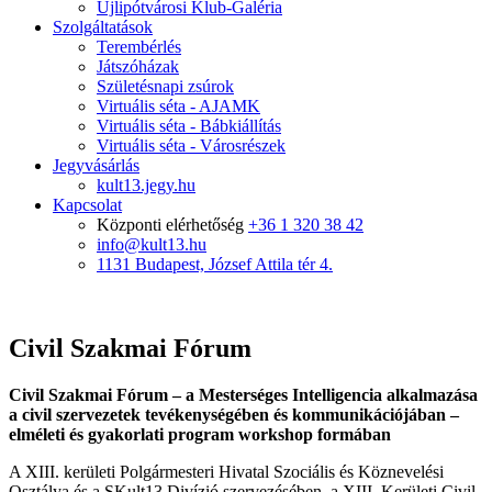
Újlipótvárosi Klub-Galéria
Szolgáltatások
Terembérlés
Játszóházak
Születésnapi zsúrok
Virtuális séta - AJAMK
Virtuális séta - Bábkiállítás
Virtuális séta - Városrészek
Jegyvásárlás
kult13.jegy.hu
Kapcsolat
Központi elérhetőség
+36 1 320 38 42
info@kult13.hu
1131 Budapest, József Attila tér 4.
Civil Szakmai Fórum
Civil Szakmai Fórum – a Mesterséges Intelligencia alkalmazása
a civil szervezetek tevékenységében és kommunikációjában –
elméleti és gyakorlati program workshop formában
A XIII. kerületi Polgármesteri Hivatal Szociális és Köznevelési
Osztálya és a SKult13 Divízió szervezésében, a XIII. Kerületi Civil