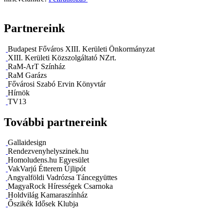
Partnereink
Budapest Főváros XIII. Kerületi Önkormányzat
XIII. Kerületi Közszolgáltató NZrt.
RaM-ArT Színház
RaM Garázs
Fővárosi Szabó Ervin Könyvtár
Hírnök
TV13
További partnereink
Gallaidesign
Rendezvenyhelyszinek.hu
Homoludens.hu Egyesület
VakVarjú Étterem Újlipót
Angyalföldi Vadrózsa Táncegyüttes
MagyaRock Hírességek Csarnoka
Holdvilág Kamaraszínház
Őszikék Idősek Klubja