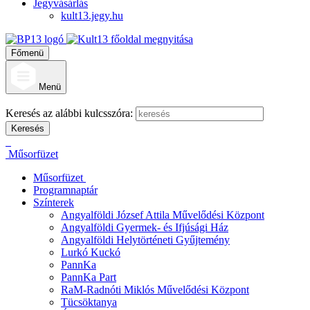
Jegyvásárlás
kult13.jegy.hu
Főmenü
Menü
Keresés az alábbi kulcsszóra:
Műsorfüzet
Műsorfüzet
Programnaptár
Színterek
Angyalföldi József Attila Művelődési Központ
Angyalföldi Gyermek- és Ifjúsági Ház
Angyalföldi Helytörténeti Gyűjtemény
Lurkó Kuckó
PannKa
PannKa Part
RaM-Radnóti Miklós Művelődési Központ
Tücsöktanya