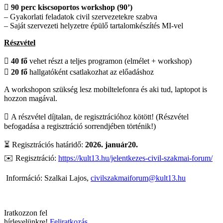

90 perc kiscsoportos workshop (90’)
– Gyakorlati feladatok civil szervezetekre szabva
– Saját szervezeti helyzetre épülő tartalomkészítés MI-vel
Részvétel

40 fő
vehet részt a teljes programon (elmélet + workshop)

20 fő
hallgatóként csatlakozhat az előadáshoz
A workshopon szükség lesz mobiltelefonra és aki tud, laptopot is
hozzon magával.
 A részvétel díjtalan, de regisztrációhoz kötött! (Részvétel
befogadása a regisztráció sorrendjében történik!)
⏳ Regisztrációs határidő:
2026. január20.
✉️ Regisztráció:
https://kult13.hu/jelentkezes-civil-szakmai-forum/
Információ:
Szalkai Lajos,
civilszakmaiforum@kult13.hu
Iratkozzon fel
hírlevelünkre!
Feliratkozás