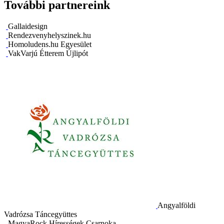
További partnereink
Gallaidesign
Rendezvenyhelyszinek.hu
Homoludens.hu Egyesület
VakVarjú Étterem Újlipót
Angyalföldi
Vadrózsa Táncegyüttes
MagyaRock Hírességek Csarnoka