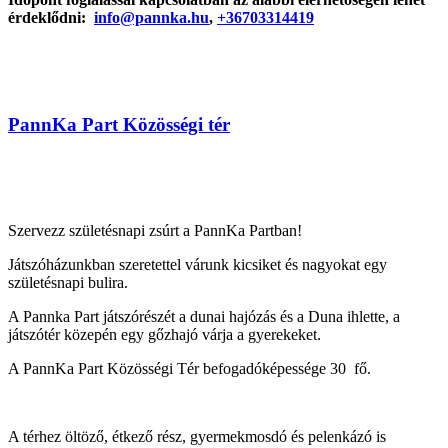
érdeklődni:
info@pannka.hu
,
+36703314419
PannKa Part Közösségi tér
Szervezz születésnapi zsúrt a PannKa Partban!
Játszóházunkban szeretettel várunk kicsiket és nagyokat egy
születésnapi bulira.
A Pannka Part játszórészét a dunai hajózás és a Duna ihlette, a
játszótér közepén egy gőzhajó várja a gyerekeket.
A PannKa Part Közösségi Tér befogadóképessége 30 fő.
A térhez öltöző, étkező rész, gyermekmosdó és pelenkázó is