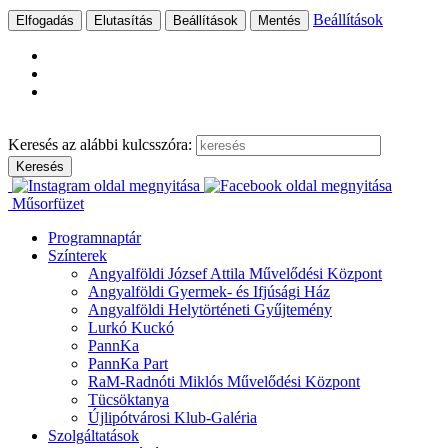
Beállítások
Elfogadás
Elutasítás
Beállítások
Mentés
Ugrás
a
Keresés az alábbi kulcsszóra:
tartalomhoz
Műsorfüzet
Programnaptár
Színterek
Angyalföldi József Attila Művelődési Központ
Angyalföldi Gyermek- és Ifjúsági Ház
Angyalföldi Helytörténeti Gyűjtemény
Lurkó Kuckó
PannKa
PannKa Part
RaM-Radnóti Miklós Művelődési Központ
Tücsöktanya
Újlipótvárosi Klub-Galéria
Szolgáltatások