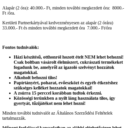
Alapár (2 óra): 40.000.- Ft, minden további megkezdett óra: 8000.-
Ft /óra.
Kerületi Partnerkártyával kedvezményesen az alapár (2 órára)
33.000.- Ft és minden további megkezdett óra 7.000.- Ft/óra
Fontos tudnivalók:
Házi készítésű, otthonról hozott ételt NEM lehet behozni!
Csak boltban vásárolt élelmiszert, cukrászati termékeket
fogadunk be, amelyről az igazoló szelvényt hozzátok
magatokkal.
Alkoholt behozni tilos!
Papírtányért, poharat, evőeszközt és egyéb étkezéshez
szükséges kelléket hozzatok magatokkal!
A zsúrra 15 perccel korábban tudtok érkezni.
Közösségi terünkben a nyílt láng használata tilos, így
gyertyát, tűzijátékot nem lehet hozni!
Minden további tudnivalót az Általános Szerződési Feltételek
tartalmazzák.
Időpont foglalással kapcsolatban az alábbi elérhetőségen lehet