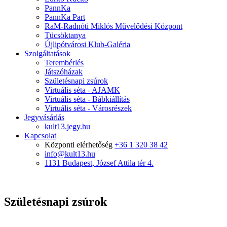
PannKa
PannKa Part
RaM-Radnóti Miklós Művelődési Központ
Tücsöktanya
Újlipótvárosi Klub-Galéria
Szolgáltatások
Terembérlés
Játszóházak
Születésnapi zsúrok
Virtuális séta - AJAMK
Virtuális séta - Bábkiállítás
Virtuális séta - Városrészek
Jegyvásárlás
kult13.jegy.hu
Kapcsolat
Központi elérhetőség
+36 1 320 38 42
info@kult13.hu
1131 Budapest, József Attila tér 4.
Születésnapi zsúrok