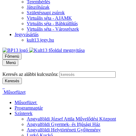
Terembérlés
Játszóházak
Születésnapi zsúrok
Virtuális séta - AJAMK
Virtuális séta - Bábkiállítás
Virtuális séta - Városrészek
Jegyvásárlás
kult13.jegy.hu
Főmenü
Menü
Keresés az alábbi kulcsszóra:
Műsorfüzet
Műsorfüzet
Programnaptár
Színterek
Angyalföldi József Attila Művelődési Központ
Angyalföldi Gyermek- és Ifjúsági Ház
Angyalföldi Helytörténeti Gyűjtemény
Lurkó Kuckó