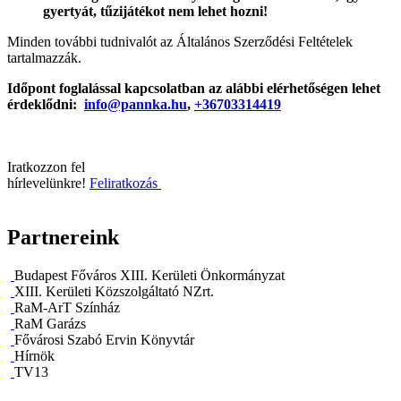
gyertyát, tűzijátékot nem lehet hozni!
Minden további tudnivalót az Általános Szerződési Feltételek
tartalmazzák.
Időpont foglalással kapcsolatban az alábbi elérhetőségen lehet
érdeklődni:
info@pannka.hu
,
+36703314419
Iratkozzon fel
hírlevelünkre!
Feliratkozás
Partnereink
Budapest Főváros XIII. Kerületi Önkormányzat
XIII. Kerületi Közszolgáltató NZrt.
RaM-ArT Színház
RaM Garázs
Fővárosi Szabó Ervin Könyvtár
Hírnök
TV13