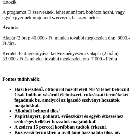
tartozik.
A programot Ti szervezitek, lehet animátort, bohócot hozni, vagy
egyéb gyermekprogramot szervezni, ha szeretnétek.
Áraink:
Alapár (2 óra): 40.000.- Ft, minden további megkezdett óra: 8000.-
Ft /óra.
Kerületi Partnerkártyával kedvezményesen az alapár (2 órára)
33.000.- Ft és minden további megkezdett óra 7.000.- Ft/óra
Fontos tudnivalók:
Házi készítésű, otthonról hozott ételt NEM lehet behozni!
Csak boltban vásárolt élelmiszert, cukrászati termékeket
fogadunk be, amelyről az igazoló szelvényt hozzátok
magatokkal.
Alkoholt behozni tilos!
Papírtányért, poharat, evőeszközt és egyéb étkezéshez
szükséges kelléket hozzatok magatokkal!
A zsúrra 15 perccel korábban tudtok érkezni.
Közösségi terünkben a nyílt láng használata tilos, így