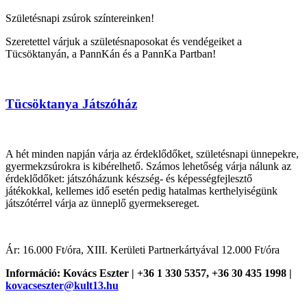
Születésnapi zsúrok színtereinken!
Szeretettel várjuk a születésnaposokat és vendégeiket a
Tücsöktanyán, a PannKán és a PannKa Partban!
Tücsöktanya Játszóház
A hét minden napján várja az érdeklődőket, születésnapi ünnepekre,
gyermekzsúrokra is kibérelhető. Számos lehetőség várja nálunk az
érdeklődőket: játszóházunk készség- és képességfejlesztő
játékokkal, kellemes idő esetén pedig hatalmas kerthelyiségünk
játszótérrel várja az ünneplő gyermeksereget.
Ár: 16.000 Ft/óra, XIII. Kerületi Partnerkártyával 12.000 Ft/óra
Információ: Kovács Eszter | +36 1 330 5357, +36 30 435 1998 |
kovacseszter@kult13.hu