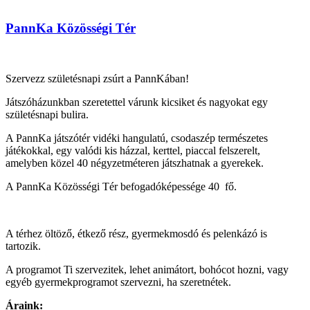
PannKa Közösségi Tér
Szervezz születésnapi zsúrt a PannKában!
Játszóházunkban szeretettel várunk kicsiket és nagyokat egy
születésnapi bulira.
A PannKa játszótér vidéki hangulatú, csodaszép természetes
játékokkal, egy valódi kis házzal, kerttel, piaccal felszerelt,
amelyben közel 40 négyzetméteren játszhatnak a gyerekek.
A PannKa Közösségi Tér befogadóképessége 40 fő.
A térhez öltöző, étkező rész, gyermekmosdó és pelenkázó is
tartozik.
A programot Ti szervezitek, lehet animátort, bohócot hozni, vagy
egyéb gyermekprogramot szervezni, ha szeretnétek.
Áraink: