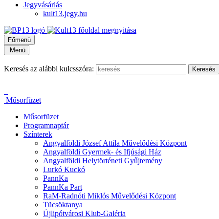
Jegyvásárlás
kult13.jegy.hu
Főmenü
Menü
Keresés az alábbi kulcsszóra:
Műsorfüzet
Műsorfüzet
Programnaptár
Színterek
Angyalföldi József Attila Művelődési Központ
Angyalföldi Gyermek- és Ifjúsági Ház
Angyalföldi Helytörténeti Gyűjtemény
Lurkó Kuckó
PannKa
PannKa Part
RaM-Radnóti Miklós Művelődési Központ
Tücsöktanya
Újlipótvárosi Klub-Galéria