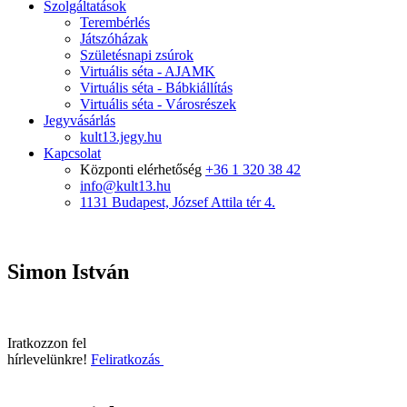
Szolgáltatások
Terembérlés
Játszóházak
Születésnapi zsúrok
Virtuális séta - AJAMK
Virtuális séta - Bábkiállítás
Virtuális séta - Városrészek
Jegyvásárlás
kult13.jegy.hu
Kapcsolat
Központi elérhetőség
+36 1 320 38 42
info@kult13.hu
1131 Budapest, József Attila tér 4.
Simon István
Iratkozzon fel
hírlevelünkre!
Feliratkozás