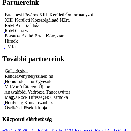
Partnereink
Budapest Főváros XIII. Kerületi Önkormányzat
XIII. Kerületi Közszolgáltató NZrt.
RaM-ArT Színház
RaM Garázs
Fővárosi Szabó Ervin Könyvtár
Hírnök
TV13
További partnereink
Gallaidesign
Rendezvenyhelyszinek.hu
Homoludens.hu Egyesület
VakVarjú Étterem Újlipót
Angyalföldi Vadrózsa Táncegyüttes
MagyaRock Hírességek Csarnoka
Holdvilág Kamaraszínház
Őszikék Idősek Klubja
Központi elérhetőség
+36 1 320 38 42
info@kult13.hu
1131 Budapest, József Attila tér 4.