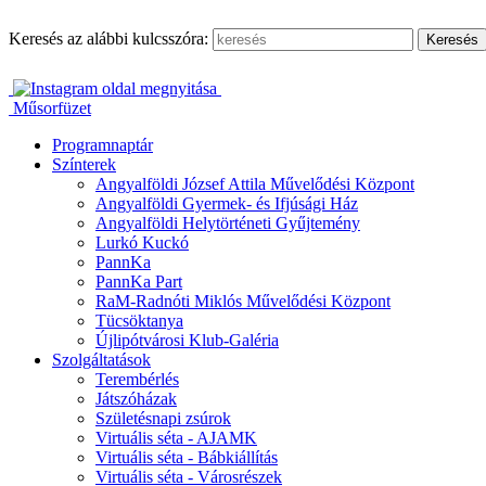
Ugrás
a
Keresés az alábbi kulcsszóra:
tartalomhoz
Műsorfüzet
Programnaptár
Színterek
Angyalföldi József Attila Művelődési Központ
Angyalföldi Gyermek- és Ifjúsági Ház
Angyalföldi Helytörténeti Gyűjtemény
Lurkó Kuckó
PannKa
PannKa Part
RaM-Radnóti Miklós Művelődési Központ
Tücsöktanya
Újlipótvárosi Klub-Galéria
Szolgáltatások
Terembérlés
Játszóházak
Születésnapi zsúrok
Virtuális séta - AJAMK
Virtuális séta - Bábkiállítás
Virtuális séta - Városrészek