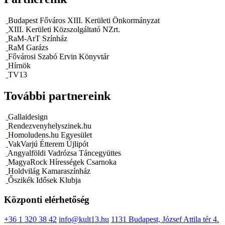
Budapest Főváros XIII. Kerületi Önkormányzat
XIII. Kerületi Közszolgáltató NZrt.
RaM-ArT Színház
RaM Garázs
Fővárosi Szabó Ervin Könyvtár
Hírnök
TV13
További partnereink
Gallaidesign
Rendezvenyhelyszinek.hu
Homoludens.hu Egyesület
VakVarjú Étterem Újlipót
Angyalföldi Vadrózsa Táncegyüttes
MagyaRock Hírességek Csarnoka
Holdvilág Kamaraszínház
Őszikék Idősek Klubja
Központi elérhetőség
+36 1 320 38 42
info@kult13.hu
1131 Budapest, József Attila tér 4.