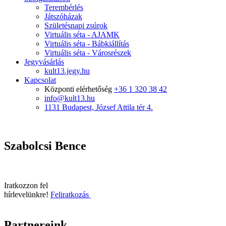
Terembérlés
Játszóházak
Születésnapi zsúrok
Virtuális séta - AJAMK
Virtuális séta - Bábkiállítás
Virtuális séta - Városrészek
Jegyvásárlás
kult13.jegy.hu
Kapcsolat
Központi elérhetőség
+36 1 320 38 42
info@kult13.hu
1131 Budapest, József Attila tér 4.
Szabolcsi Bence
Iratkozzon fel
hírlevelünkre!
Feliratkozás
Partnereink