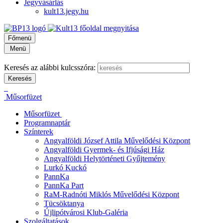
Jegyvásárlás
kult13.jegy.hu
Főmenü
Menü
Keresés az alábbi kulcsszóra:
Műsorfüzet
Műsorfüzet
Programnaptár
Színterek
Angyalföldi József Attila Művelődési Központ
Angyalföldi Gyermek- és Ifjúsági Ház
Angyalföldi Helytörténeti Gyűjtemény
Lurkó Kuckó
PannKa
PannKa Part
RaM-Radnóti Miklós Művelődési Központ
Tücsöktanya
Újlipótvárosi Klub-Galéria
Szolgáltatások