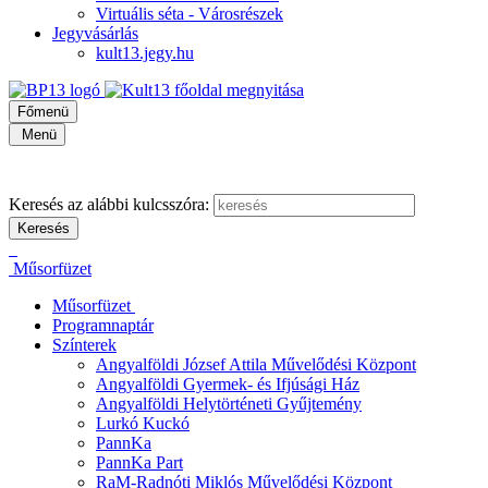
Virtuális séta - Városrészek
Jegyvásárlás
kult13.jegy.hu
Főmenü
Menü
Keresés az alábbi kulcsszóra:
Műsorfüzet
Műsorfüzet
Programnaptár
Színterek
Angyalföldi József Attila Művelődési Központ
Angyalföldi Gyermek- és Ifjúsági Ház
Angyalföldi Helytörténeti Gyűjtemény
Lurkó Kuckó
PannKa
PannKa Part
RaM-Radnóti Miklós Művelődési Központ