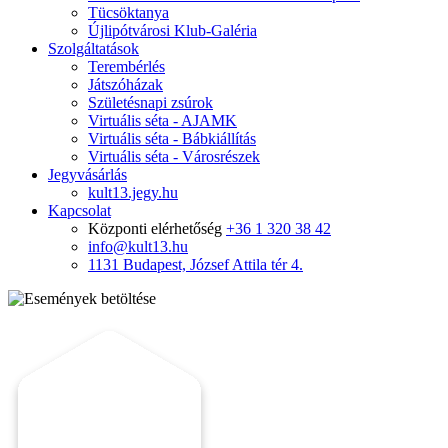
Tücsöktanya
Újlipótvárosi Klub-Galéria
Szolgáltatások
Terembérlés
Játszóházak
Születésnapi zsúrok
Virtuális séta - AJAMK
Virtuális séta - Bábkiállítás
Virtuális séta - Városrészek
Jegyvásárlás
kult13.jegy.hu
Kapcsolat
Központi elérhetőség
+36 1 320 38 42
info@kult13.hu
1131 Budapest, József Attila tér 4.