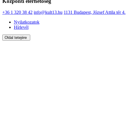
Központi elérhetőség
+36 1 320 38 42
info@kult13.hu
1131 Budapest, József Attila tér 4.
Nyilatkozatok
Hírlevél
Oldal tetejére