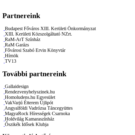
Partnereink
Budapest Főváros XIII. Kerületi Önkormányzat
XIII. Kerületi Közszolgáltató NZrt.
RaM-ArT Színház
RaM Garázs
Fővárosi Szabó Ervin Könyvtár
Hírnök
TV13
További partnereink
Gallaidesign
Rendezvenyhelyszinek.hu
Homoludens.hu Egyesület
VakVarjú Étterem Újlipót
Angyalföldi Vadrózsa Táncegyüttes
MagyaRock Hírességek Csarnoka
Holdvilág Kamaraszínház
Őszikék Idősek Klubja