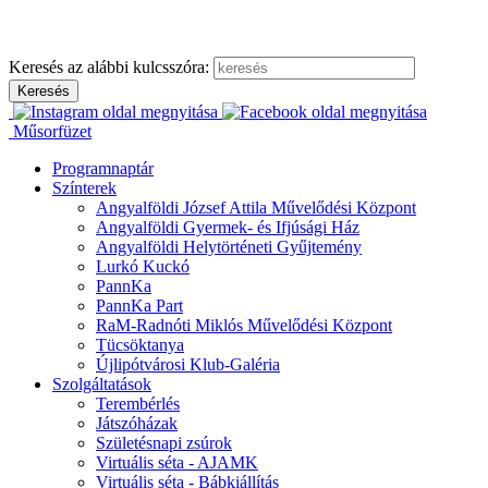
Ugrás
a
tartalomhoz
Keresés az alábbi kulcsszóra:
Műsorfüzet
Programnaptár
Színterek
Angyalföldi József Attila Művelődési Központ
Angyalföldi Gyermek- és Ifjúsági Ház
Angyalföldi Helytörténeti Gyűjtemény
Lurkó Kuckó
PannKa
PannKa Part
RaM-Radnóti Miklós Művelődési Központ
Tücsöktanya
Újlipótvárosi Klub-Galéria
Szolgáltatások
Terembérlés
Játszóházak
Születésnapi zsúrok
Virtuális séta - AJAMK
Virtuális séta - Bábkiállítás