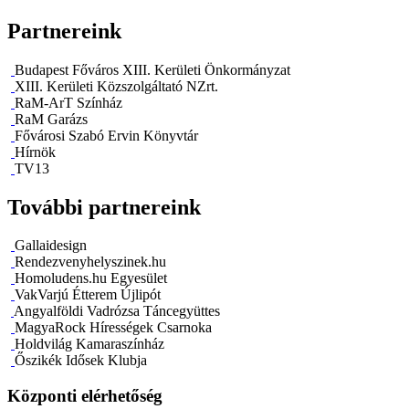
Partnereink
Budapest Főváros XIII. Kerületi Önkormányzat
XIII. Kerületi Közszolgáltató NZrt.
RaM-ArT Színház
RaM Garázs
Fővárosi Szabó Ervin Könyvtár
Hírnök
TV13
További partnereink
Gallaidesign
Rendezvenyhelyszinek.hu
Homoludens.hu Egyesület
VakVarjú Étterem Újlipót
Angyalföldi Vadrózsa Táncegyüttes
MagyaRock Hírességek Csarnoka
Holdvilág Kamaraszínház
Őszikék Idősek Klubja
Központi elérhetőség