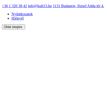
+36 1 320 38 42
info@kult13.hu
1131 Budapest, József Attila tér 4.
Nyilatkozatok
Hírlevél
Oldal tetejére