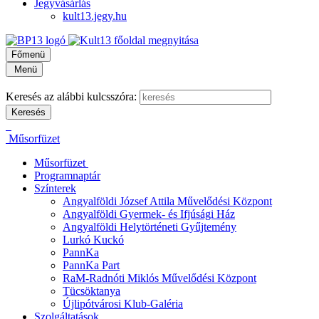
Jegyvásárlás
kult13.jegy.hu
Főmenü
Menü
Keresés az alábbi kulcsszóra:
Műsorfüzet
Műsorfüzet
Programnaptár
Színterek
Angyalföldi József Attila Művelődési Központ
Angyalföldi Gyermek- és Ifjúsági Ház
Angyalföldi Helytörténeti Gyűjtemény
Lurkó Kuckó
PannKa
PannKa Part
RaM-Radnóti Miklós Művelődési Központ
Tücsöktanya
Újlipótvárosi Klub-Galéria
Szolgáltatások