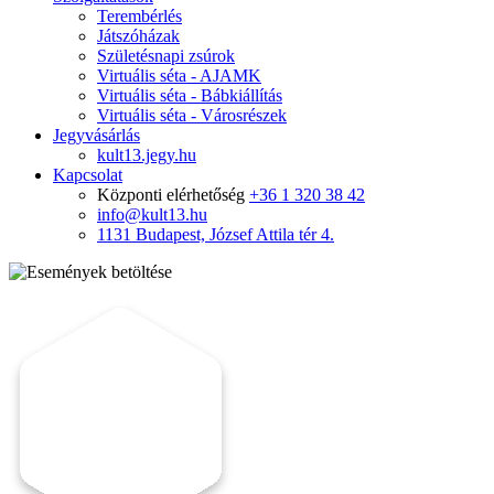
Terembérlés
Játszóházak
Születésnapi zsúrok
Virtuális séta - AJAMK
Virtuális séta - Bábkiállítás
Virtuális séta - Városrészek
Jegyvásárlás
kult13.jegy.hu
Kapcsolat
Központi elérhetőség
+36 1 320 38 42
info@kult13.hu
1131 Budapest, József Attila tér 4.