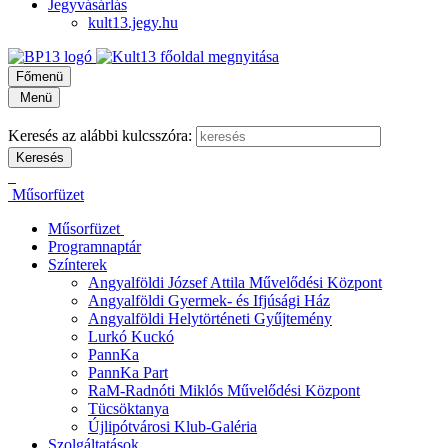
Jegyvásárlás
kult13.jegy.hu
Főmenü
Menü
Keresés az alábbi kulcsszóra:
Műsorfüzet
Műsorfüzet
Programnaptár
Színterek
Angyalföldi József Attila Művelődési Központ
Angyalföldi Gyermek- és Ifjúsági Ház
Angyalföldi Helytörténeti Gyűjtemény
Lurkó Kuckó
PannKa
PannKa Part
RaM-Radnóti Miklós Művelődési Központ
Tücsöktanya
Újlipótvárosi Klub-Galéria
Szolgáltatások