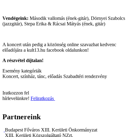
Vendégeink:
Második vallomás (ének-gitár), Dörnyei Szabolcs
(jazzgitár), Stepa Erika & Rácsai Mátyás (ének, gitár)
A koncert után pedig a közönség online szavazhat kedvenc
előadójára a kult13.hu facebook oldalunkon!
A részvétel díjtalan!
Esemény kategóriák
Koncert, színház, tánc, előadás
Szabadtéri rendezvény
Iratkozzon fel
hírlevelünkre!
Feliratkozás
Partnereink
Budapest Főváros XIII. Kerületi Önkormányzat
XIII. Kerületi Közszolgáltató NZrt.