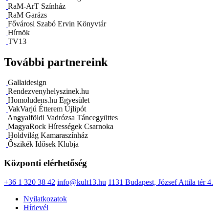
RaM-ArT Színház
RaM Garázs
Fővárosi Szabó Ervin Könyvtár
Hírnök
TV13
További partnereink
Gallaidesign
Rendezvenyhelyszinek.hu
Homoludens.hu Egyesület
VakVarjú Étterem Újlipót
Angyalföldi Vadrózsa Táncegyüttes
MagyaRock Hírességek Csarnoka
Holdvilág Kamaraszínház
Őszikék Idősek Klubja
Központi elérhetőség
+36 1 320 38 42
info@kult13.hu
1131 Budapest, József Attila tér 4.
Nyilatkozatok
Hírlevél