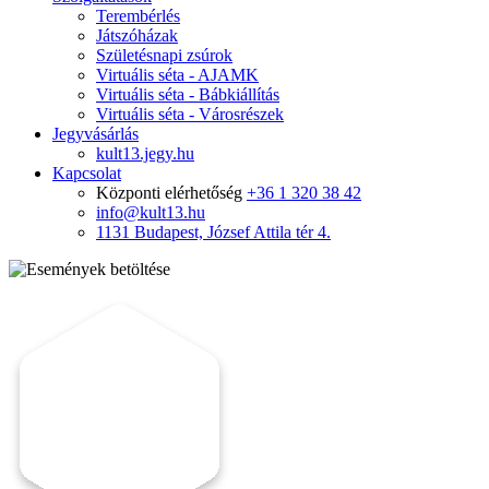
Terembérlés
Játszóházak
Születésnapi zsúrok
Virtuális séta - AJAMK
Virtuális séta - Bábkiállítás
Virtuális séta - Városrészek
Jegyvásárlás
kult13.jegy.hu
Kapcsolat
Központi elérhetőség
+36 1 320 38 42
info@kult13.hu
1131 Budapest, József Attila tér 4.