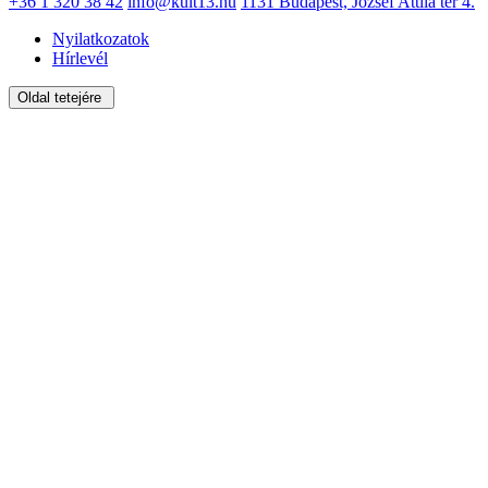
+36 1 320 38 42
info@kult13.hu
1131 Budapest, József Attila tér 4.
Nyilatkozatok
Hírlevél
Oldal tetejére