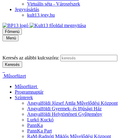
Virtuális séta - Városrészek
Jegyvásárlás
kult13.jegy.hu
Főmenü
Menü
Keresés az alábbi kulcsszóra:
Műsorfüzet
Műsorfüzet
Programnaptár
Színterek
Angyalföldi József Attila Művelődési Központ
Angyalföldi Gyermek- és Ifjúsági Ház
Angyalföldi Helytörténeti Gyűjtemény
Lurkó Kuckó
PannKa
PannKa Part
RaM-Radnóti Miklós Művelődési Központ