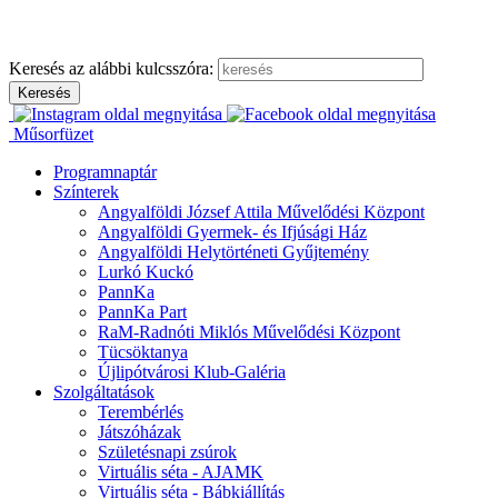
Ugrás
a
tartalomhoz
Keresés az alábbi kulcsszóra:
Műsorfüzet
Programnaptár
Színterek
Angyalföldi József Attila Művelődési Központ
Angyalföldi Gyermek- és Ifjúsági Ház
Angyalföldi Helytörténeti Gyűjtemény
Lurkó Kuckó
PannKa
PannKa Part
RaM-Radnóti Miklós Művelődési Központ
Tücsöktanya
Újlipótvárosi Klub-Galéria
Szolgáltatások
Terembérlés
Játszóházak
Születésnapi zsúrok
Virtuális séta - AJAMK
Virtuális séta - Bábkiállítás