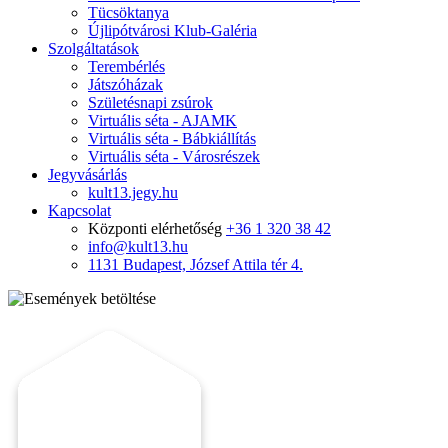
Tücsöktanya
Újlipótvárosi Klub-Galéria
Szolgáltatások
Terembérlés
Játszóházak
Születésnapi zsúrok
Virtuális séta - AJAMK
Virtuális séta - Bábkiállítás
Virtuális séta - Városrészek
Jegyvásárlás
kult13.jegy.hu
Kapcsolat
Központi elérhetőség
+36 1 320 38 42
info@kult13.hu
1131 Budapest, József Attila tér 4.