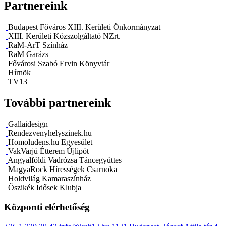
Partnereink
Budapest Főváros XIII. Kerületi Önkormányzat
XIII. Kerületi Közszolgáltató NZrt.
RaM-ArT Színház
RaM Garázs
Fővárosi Szabó Ervin Könyvtár
Hírnök
TV13
További partnereink
Gallaidesign
Rendezvenyhelyszinek.hu
Homoludens.hu Egyesület
VakVarjú Étterem Újlipót
Angyalföldi Vadrózsa Táncegyüttes
MagyaRock Hírességek Csarnoka
Holdvilág Kamaraszínház
Őszikék Idősek Klubja
Központi elérhetőség