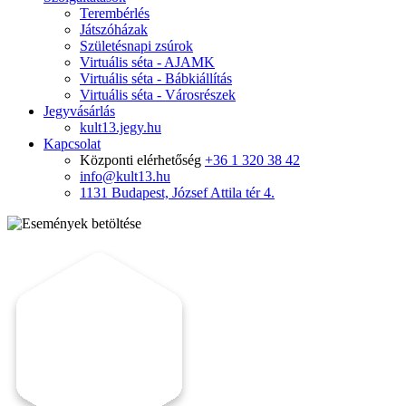
Terembérlés
Játszóházak
Születésnapi zsúrok
Virtuális séta - AJAMK
Virtuális séta - Bábkiállítás
Virtuális séta - Városrészek
Jegyvásárlás
kult13.jegy.hu
Kapcsolat
Központi elérhetőség
+36 1 320 38 42
info@kult13.hu
1131 Budapest, József Attila tér 4.