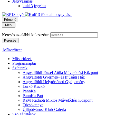
Jegyvásárlás
kult13.jegy.hu
Főmenü
Menü
Keresés az alábbi kulcsszóra:
Műsorfüzet
Műsorfüzet
Programnaptár
Színterek
Angyalföldi József Attila Művelődési Központ
Angyalföldi Gyermek- és Ifjúsági Ház
Angyalföldi Helytörténeti Gyűjtemény
Lurkó Kuckó
PannKa
PannKa Part
RaM-Radnóti Miklós Művelődési Központ
Tücsöktanya
Újlipótvárosi Klub-Galéria
Szolgáltatások