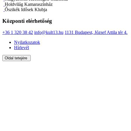
Holdvilág Kamaraszínház
Őszikék Idősek Klubja
Központi elérhetőség
+36 1 320 38 42
info@kult13.hu
1131 Budapest, József Attila tér 4.
Nyilatkozatok
Hírlevél
Oldal tetejére