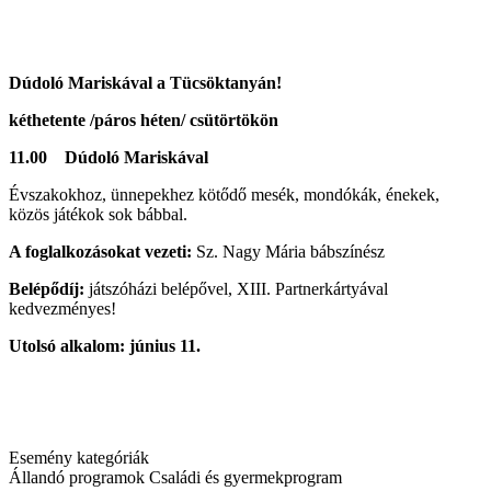
Dúdoló Mariskával a Tücsöktanyán!
kéthetente /páros héten/ csütörtökön
11.00 Dúdoló Mariskával
Évszakokhoz, ünnepekhez kötődő mesék, mondókák, énekek,
közös játékok sok bábbal.
A foglalkozásokat vezeti:
Sz. Nagy Mária bábszínész
Belépődíj:
játszóházi belépővel, XIII. Partnerkártyával
kedvezményes!
Utolsó alkalom: június 11.
Esemény kategóriák
Állandó programok
Családi és gyermekprogram