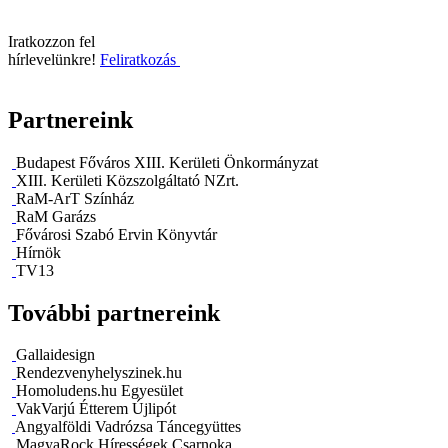
Iratkozzon fel
hírlevelünkre!
Feliratkozás
Partnereink
Budapest Főváros XIII. Kerületi Önkormányzat
XIII. Kerületi Közszolgáltató NZrt.
RaM-ArT Színház
RaM Garázs
Fővárosi Szabó Ervin Könyvtár
Hírnök
TV13
További partnereink
Gallaidesign
Rendezvenyhelyszinek.hu
Homoludens.hu Egyesület
VakVarjú Étterem Újlipót
Angyalföldi Vadrózsa Táncegyüttes
MagyaRock Hírességek Csarnoka