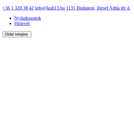
+36 1 320 38 42
info@kult13.hu
1131 Budapest, József Attila tér 4.
Nyilatkozatok
Hírlevél
Oldal tetejére