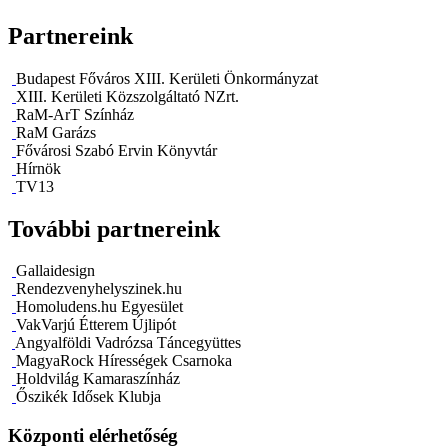
Partnereink
Budapest Főváros XIII. Kerületi Önkormányzat
XIII. Kerületi Közszolgáltató NZrt.
RaM-ArT Színház
RaM Garázs
Fővárosi Szabó Ervin Könyvtár
Hírnök
TV13
További partnereink
Gallaidesign
Rendezvenyhelyszinek.hu
Homoludens.hu Egyesület
VakVarjú Étterem Újlipót
Angyalföldi Vadrózsa Táncegyüttes
MagyaRock Hírességek Csarnoka
Holdvilág Kamaraszínház
Őszikék Idősek Klubja
Központi elérhetőség