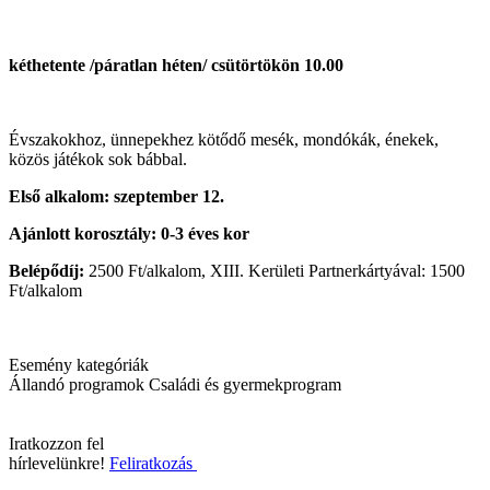
kéthetente /páratlan héten/ csütörtökön 10.00
Évszakokhoz, ünnepekhez kötődő mesék, mondókák, énekek,
közös játékok sok bábbal.
Első alkalom: szeptember 12.
Ajánlott korosztály: 0-3 éves kor
Belépődíj:
2500 Ft/alkalom, XIII. Kerületi Partnerkártyával: 1500
Ft/alkalom
Esemény kategóriák
Állandó programok
Családi és gyermekprogram
Iratkozzon fel
hírlevelünkre!
Feliratkozás