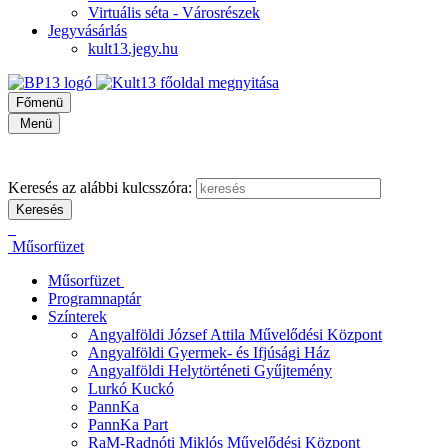
Virtuális séta - Városrészek
Jegyvásárlás
kult13.jegy.hu
Főmenü
Menü
Keresés az alábbi kulcsszóra:
Műsorfüzet
Műsorfüzet
Programnaptár
Színterek
Angyalföldi József Attila Művelődési Központ
Angyalföldi Gyermek- és Ifjúsági Ház
Angyalföldi Helytörténeti Gyűjtemény
Lurkó Kuckó
PannKa
PannKa Part
RaM-Radnóti Miklós Művelődési Központ