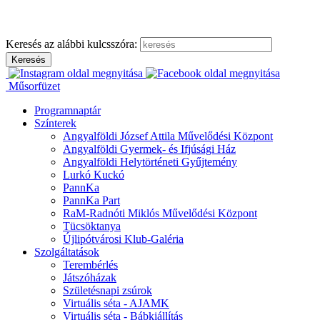
Ugrás
a
tartalomhoz
Keresés az alábbi kulcsszóra:
Műsorfüzet
Programnaptár
Színterek
Angyalföldi József Attila Művelődési Központ
Angyalföldi Gyermek- és Ifjúsági Ház
Angyalföldi Helytörténeti Gyűjtemény
Lurkó Kuckó
PannKa
PannKa Part
RaM-Radnóti Miklós Művelődési Központ
Tücsöktanya
Újlipótvárosi Klub-Galéria
Szolgáltatások
Terembérlés
Játszóházak
Születésnapi zsúrok
Virtuális séta - AJAMK
Virtuális séta - Bábkiállítás