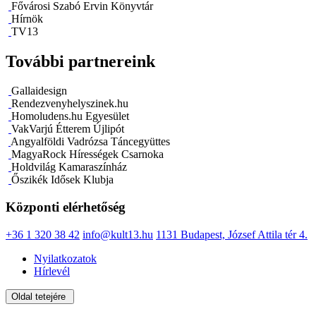
Fővárosi Szabó Ervin Könyvtár
Hírnök
TV13
További partnereink
Gallaidesign
Rendezvenyhelyszinek.hu
Homoludens.hu Egyesület
VakVarjú Étterem Újlipót
Angyalföldi Vadrózsa Táncegyüttes
MagyaRock Hírességek Csarnoka
Holdvilág Kamaraszínház
Őszikék Idősek Klubja
Központi elérhetőség
+36 1 320 38 42
info@kult13.hu
1131 Budapest, József Attila tér 4.
Nyilatkozatok
Hírlevél
Oldal tetejére