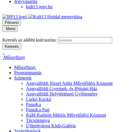
Jegyvásárlás
kult13.jegy.hu
Főmenü
Menü
Keresés az alábbi kulcsszóra:
Műsorfüzet
Műsorfüzet
Programnaptár
Színterek
Angyalföldi József Attila Művelődési Központ
Angyalföldi Gyermek- és Ifjúsági Ház
Angyalföldi Helytörténeti Gyűjtemény
Lurkó Kuckó
PannKa
PannKa Part
RaM-Radnóti Miklós Művelődési Központ
Tücsöktanya
Újlipótvárosi Klub-Galéria
Szolgáltatások