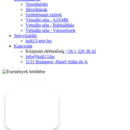
Terembérlés
Játszóházak
Születésnapi zsúrok
Virtuális séta - AJAMK
Virtuális séta - Bábkiállítás
Virtuális séta - Városrészek
Jegyvásárlás
kult13.jegy.hu
Kapcsolat
Központi elérhetőség
+36 1 320 38 42
info@kult13.hu
1131 Budapest, József Attila tér 4.