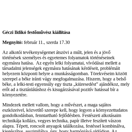
Géczi Ildikó festőművész kiállítása
Megnyitó:
február 11., szerda 17.30
Az alkotói tevékenységemet átszövi a múlt, jelen és a jövő
történések személyes és egyetemes folyamatok történéseinek
egymásra hatása. Az egyén lelki folyamatai, vívódásai mellett a
társadalmi jelenségek egymásra hatásának kérdéseit, problémáit
helyezem központi helyre a munkásságomban. Törekvéseim között
szerepel a béke iránti vágy megfogalmazása. Hiszem, hogy a belső
béke, a lelki-testi egyensúly egy tiszta „kiüresedést” ajándékoz, mely
erőt ad a tisztánlátáshoz és kisugárzásával pozitív hatással bír a
környezetére.
Mindezek mellett vallom, hogy a művészet, a maga sajátos
eszközeivel, közvetítő szerepe kell, hogy legyen a környezettudatos
gondolkodásban, fenntartható fejlődésben. Festészeti alkotásaim
technikája kollázs, vegyes technika, papír illetve feszített vászon
alapra. Tépett, roncsolt anyagok találkozása, festéssel kombinálva,
kiegészítve, asszimilálva, úgy, hogy harmóniává oldódjon. Az