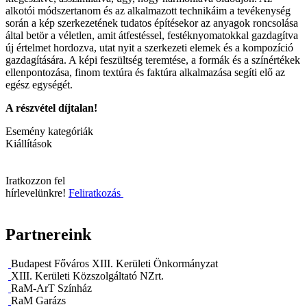
alkotói módszertanom és az alkalmazott technikáim a tevékenység
során a kép szerkezetének tudatos építésekor az anyagok roncsolása
által betör a véletlen, amit átfestéssel, festéknyomatokkal gazdagítva
új értelmet hordozva, utat nyit a szerkezeti elemek és a kompozíció
gazdagítására. A képi feszültség teremtése, a formák és a színértékek
ellenpontozása, finom textúra és faktúra alkalmazása segíti elő az
egész egységét.
A részvétel díjtalan!
Esemény kategóriák
Kiállítások
Iratkozzon fel
hírlevelünkre!
Feliratkozás
Partnereink
Budapest Főváros XIII. Kerületi Önkormányzat
XIII. Kerületi Közszolgáltató NZrt.
RaM-ArT Színház
RaM Garázs