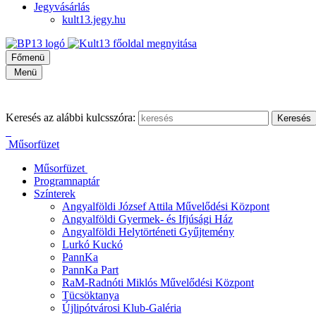
Jegyvásárlás
kult13.jegy.hu
Főmenü
Menü
Keresés az alábbi kulcsszóra:
Műsorfüzet
Műsorfüzet
Programnaptár
Színterek
Angyalföldi József Attila Művelődési Központ
Angyalföldi Gyermek- és Ifjúsági Ház
Angyalföldi Helytörténeti Gyűjtemény
Lurkó Kuckó
PannKa
PannKa Part
RaM-Radnóti Miklós Művelődési Központ
Tücsöktanya
Újlipótvárosi Klub-Galéria