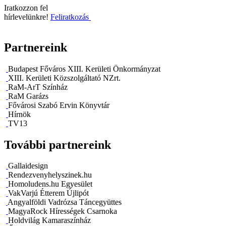
Iratkozzon fel
hírlevelünkre!
Feliratkozás
Partnereink
Budapest Főváros XIII. Kerületi Önkormányzat
XIII. Kerületi Közszolgáltató NZrt.
RaM-ArT Színház
RaM Garázs
Fővárosi Szabó Ervin Könyvtár
Hírnök
TV13
További partnereink
Gallaidesign
Rendezvenyhelyszinek.hu
Homoludens.hu Egyesület
VakVarjú Étterem Újlipót
Angyalföldi Vadrózsa Táncegyüttes
MagyaRock Hírességek Csarnoka
Holdvilág Kamaraszínház