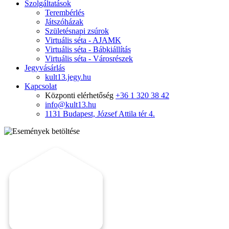
Szolgáltatások
Terembérlés
Játszóházak
Születésnapi zsúrok
Virtuális séta - AJAMK
Virtuális séta - Bábkiállítás
Virtuális séta - Városrészek
Jegyvásárlás
kult13.jegy.hu
Kapcsolat
Központi elérhetőség
+36 1 320 38 42
info@kult13.hu
1131 Budapest, József Attila tér 4.