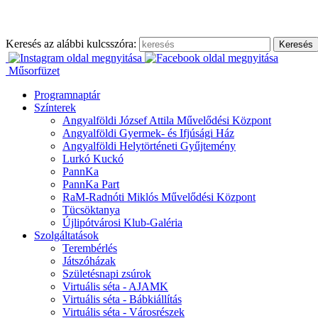
Ugrás
a
tartalomhoz
Keresés az alábbi kulcsszóra:
Műsorfüzet
Programnaptár
Színterek
Angyalföldi József Attila Művelődési Központ
Angyalföldi Gyermek- és Ifjúsági Ház
Angyalföldi Helytörténeti Gyűjtemény
Lurkó Kuckó
PannKa
PannKa Part
RaM-Radnóti Miklós Művelődési Központ
Tücsöktanya
Újlipótvárosi Klub-Galéria
Szolgáltatások
Terembérlés
Játszóházak
Születésnapi zsúrok
Virtuális séta - AJAMK
Virtuális séta - Bábkiállítás
Virtuális séta - Városrészek