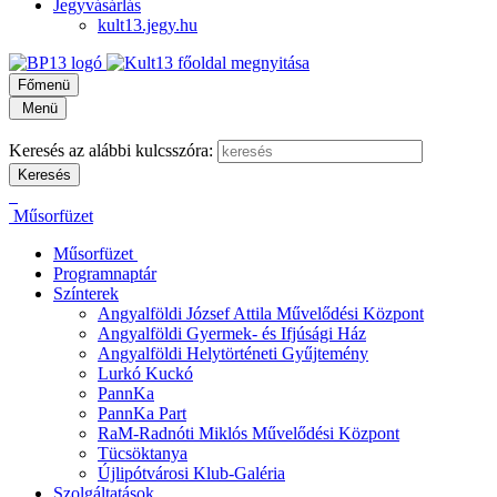
Jegyvásárlás
kult13.jegy.hu
Főmenü
Menü
Keresés az alábbi kulcsszóra:
Műsorfüzet
Műsorfüzet
Programnaptár
Színterek
Angyalföldi József Attila Művelődési Központ
Angyalföldi Gyermek- és Ifjúsági Ház
Angyalföldi Helytörténeti Gyűjtemény
Lurkó Kuckó
PannKa
PannKa Part
RaM-Radnóti Miklós Művelődési Központ
Tücsöktanya
Újlipótvárosi Klub-Galéria
Szolgáltatások