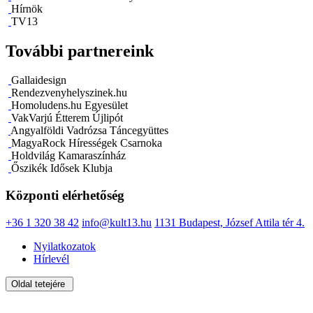
Hírnök
TV13
További partnereink
Gallaidesign
Rendezvenyhelyszinek.hu
Homoludens.hu Egyesület
VakVarjú Étterem Újlipót
Angyalföldi Vadrózsa Táncegyüttes
MagyaRock Hírességek Csarnoka
Holdvilág Kamaraszínház
Őszikék Idősek Klubja
Központi elérhetőség
+36 1 320 38 42
info@kult13.hu
1131 Budapest, József Attila tér 4.
Nyilatkozatok
Hírlevél
Oldal tetejére