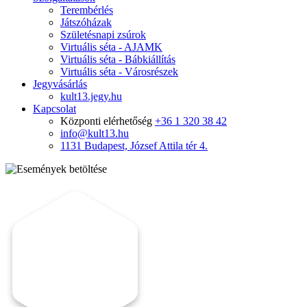
Terembérlés
Játszóházak
Születésnapi zsúrok
Virtuális séta - AJAMK
Virtuális séta - Bábkiállítás
Virtuális séta - Városrészek
Jegyvásárlás
kult13.jegy.hu
Kapcsolat
Központi elérhetőség
+36 1 320 38 42
info@kult13.hu
1131 Budapest, József Attila tér 4.