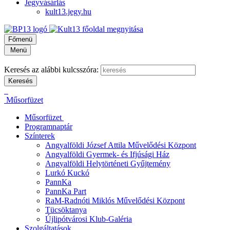
Jegyvásárlás
kult13.jegy.hu
Főmenü
Menü
Keresés az alábbi kulcsszóra:
Műsorfüzet
Műsorfüzet
Programnaptár
Színterek
Angyalföldi József Attila Művelődési Központ
Angyalföldi Gyermek- és Ifjúsági Ház
Angyalföldi Helytörténeti Gyűjtemény
Lurkó Kuckó
PannKa
PannKa Part
RaM-Radnóti Miklós Művelődési Központ
Tücsöktanya
Újlipótvárosi Klub-Galéria
Szolgáltatások