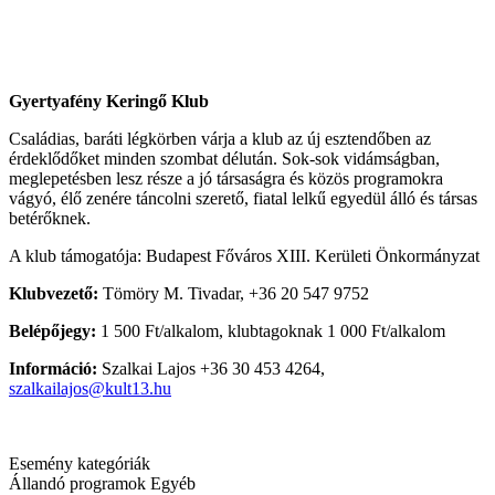
Gyertyafény Keringő Klub
Családias, baráti légkörben várja a klub az új esztendőben az
érdeklődőket minden szombat délután. Sok-sok vidámságban,
meglepetésben lesz része a jó társaságra és közös programokra
vágyó, élő zenére táncolni szerető, fiatal lelkű egyedül álló és társas
betérőknek.
A klub támogatója: Budapest Főváros XIII. Kerületi Önkormányzat
Klubvezető:
Tömöry M. Tivadar, +36 20 547 9752
Belépőjegy:
1 500 Ft/alkalom, klubtagoknak 1 000 Ft/alkalom
Információ:
Szalkai Lajos +36 30 453 4264,
szalkailajos@kult13.hu
Esemény kategóriák
Állandó programok
Egyéb