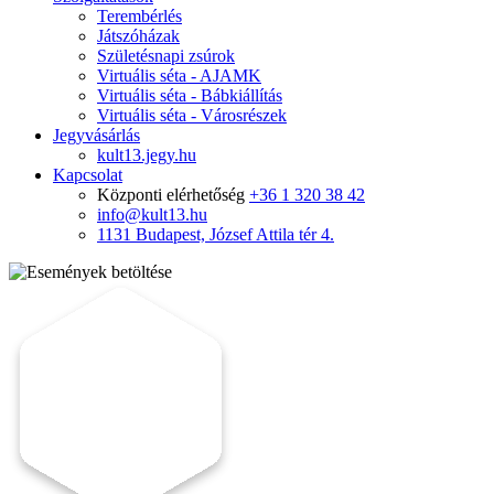
Terembérlés
Játszóházak
Születésnapi zsúrok
Virtuális séta - AJAMK
Virtuális séta - Bábkiállítás
Virtuális séta - Városrészek
Jegyvásárlás
kult13.jegy.hu
Kapcsolat
Központi elérhetőség
+36 1 320 38 42
info@kult13.hu
1131 Budapest, József Attila tér 4.