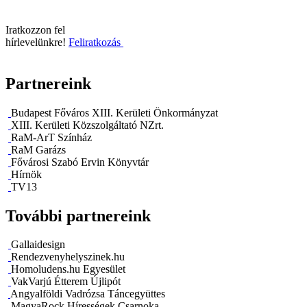
Iratkozzon fel
hírlevelünkre!
Feliratkozás
Partnereink
Budapest Főváros XIII. Kerületi Önkormányzat
XIII. Kerületi Közszolgáltató NZrt.
RaM-ArT Színház
RaM Garázs
Fővárosi Szabó Ervin Könyvtár
Hírnök
TV13
További partnereink
Gallaidesign
Rendezvenyhelyszinek.hu
Homoludens.hu Egyesület
VakVarjú Étterem Újlipót
Angyalföldi Vadrózsa Táncegyüttes
MagyaRock Hírességek Csarnoka