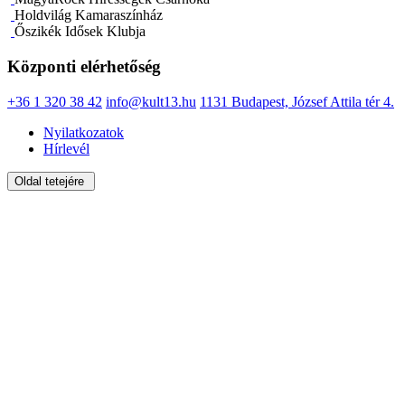
Holdvilág Kamaraszínház
Őszikék Idősek Klubja
Központi elérhetőség
+36 1 320 38 42
info@kult13.hu
1131 Budapest, József Attila tér 4.
Nyilatkozatok
Hírlevél
Oldal tetejére