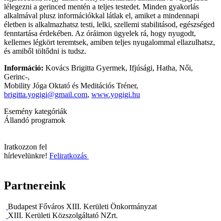
lélegezni a gerinced mentén a teljes testedet. Minden gyakorlás
alkalmával plusz információkkal látlak el, amiket a mindennapi
életben is alkalmazhatsz testi, lelki, szellemi stabilitásod, egészséged
fenntartása érdekében. Az óráimon ügyelek rá, hogy nyugodt,
kellemes légkört teremtsek, amiben teljes nyugalommal ellazulhatsz,
és amiből töltődni is tudsz.
Információ:
Kovács Brigitta Gyermek, Ifjúsági, Hatha, Női,
Gerinc-,
Mobility Jóga Oktató és Meditációs Tréner,
brigitta.yogigi@gmail.com
,
www.yogigi.hu
Esemény kategóriák
Állandó programok
Iratkozzon fel
hírlevelünkre!
Feliratkozás
Partnereink
Budapest Főváros XIII. Kerületi Önkormányzat
XIII. Kerületi Közszolgáltató NZrt.