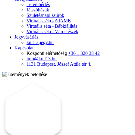
Terembérlés
Játszóházak
Születésnapi zsúrok
Virtuális séta - AJAMK
Virtuális séta - Bábkiállítás
Virtuális séta - Városrészek
Jegyvásárlás
kult13.jegy.hu
Kapcsolat
Központi elérhetőség
+36 1 320 38 42
info@kult13.hu
1131 Budapest, József Attila tér 4.