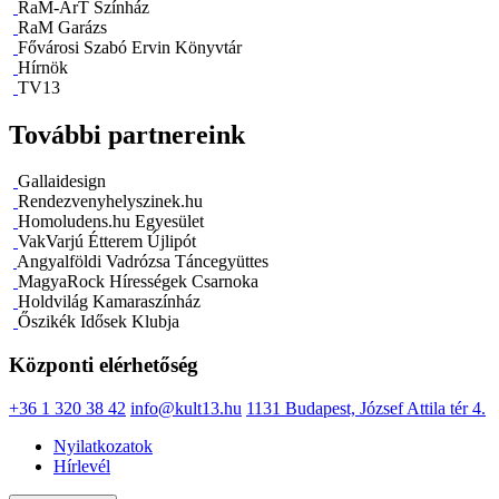
RaM-ArT Színház
RaM Garázs
Fővárosi Szabó Ervin Könyvtár
Hírnök
TV13
További partnereink
Gallaidesign
Rendezvenyhelyszinek.hu
Homoludens.hu Egyesület
VakVarjú Étterem Újlipót
Angyalföldi Vadrózsa Táncegyüttes
MagyaRock Hírességek Csarnoka
Holdvilág Kamaraszínház
Őszikék Idősek Klubja
Központi elérhetőség
+36 1 320 38 42
info@kult13.hu
1131 Budapest, József Attila tér 4.
Nyilatkozatok
Hírlevél