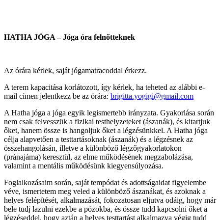
HATHA JÓGA – Jóga óra felnőtteknek
Az órára kérlek, saját jógamatracoddal érkezz.
A terem kapacitása korlátozott, így kérlek, ha teheted az alábbi e-
mail címen jelentkezz be az órára:
brigitta.yogigi@gmail.com
A Hatha jóga a jóga egyik legismertebb irányzata. Gyakorlása során
nem csak felvesszük a fizikai testhelyzeteket (ászanák), és kitartjuk
őket, hanem össze is hangoljuk őket a légzésünkkel. A Hatha jóga
célja alapvetően a testtartásoknak (ászanák) és a légzésnek az
összehangolásán, illetve a különböző légzőgyakorlatokon
(pránajáma) keresztül, az elme működésének megzabolázása,
valamint a mentális működésünk kiegyensúlyozása.
Foglalkozásaim során, saját tempódat és adottságaidat figyelembe
véve, ismertetem meg veled a különböző ászanákat, és azoknak a
helyes felépítését, alkalmazását, fokozatosan eljutva odáig, hogy már
bele tudj lazulni ezekbe a pózokba, és össze tudd kapcsolni őket a
légzéseddel, hogy aztán a helyes testtartást alkalmazva végig tudd