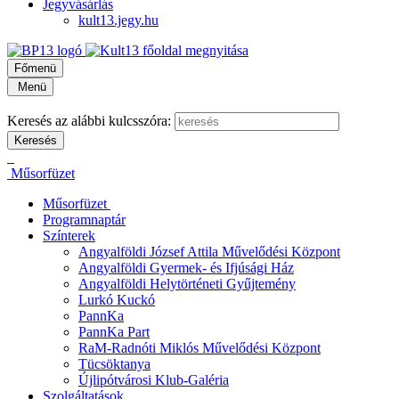
Jegyvásárlás
kult13.jegy.hu
Főmenü
Menü
Keresés az alábbi kulcsszóra:
Műsorfüzet
Műsorfüzet
Programnaptár
Színterek
Angyalföldi József Attila Művelődési Központ
Angyalföldi Gyermek- és Ifjúsági Ház
Angyalföldi Helytörténeti Gyűjtemény
Lurkó Kuckó
PannKa
PannKa Part
RaM-Radnóti Miklós Művelődési Központ
Tücsöktanya
Újlipótvárosi Klub-Galéria
Szolgáltatások