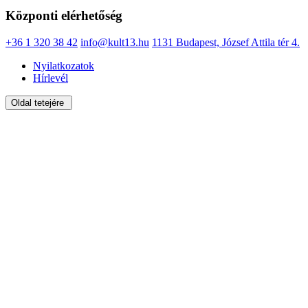
Központi elérhetőség
+36 1 320 38 42
info@kult13.hu
1131 Budapest, József Attila tér 4.
Nyilatkozatok
Hírlevél
Oldal tetejére