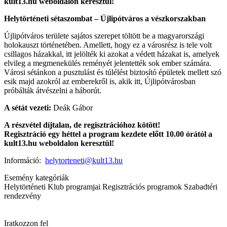
kult13.hu weboldalon keresztül!
Helytörténeti sétaszombat – Újlipótváros a vészkorszakban
Újlipótváros területe sajátos szerepet töltött be a magyarországi
holokauszt történetében. Amellett, hogy ez a városrész is tele volt
csillagos házakkal, itt jelölték ki azokat a védett házakat is, amelyek
elvileg a megmenekülés reményét jelentették sok ember számára.
Városi sétánkon a pusztulást és túlélést biztosító épületek mellett szó
esik majd azokról az emberekről is, akik itt, Újlipótvárosban
próbálták átvészelni a háborút.
A sétát vezeti:
Deák Gábor
A részvétel díjtalan, de regisztrációhoz kötött!
Regisztráció egy héttel a program kezdete előtt 10.00 órától a
kult13.hu weboldalon keresztül!
Információ:
helytorteneti@kult13.hu
Esemény kategóriák
Helytörténeti Klub programjai
Regisztrációs programok
Szabadtéri
rendezvény
Iratkozzon fel