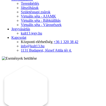
Terembérlés
Játszóházak
Születésnapi zsúrok
Virtuális séta - AJAMK
Virtuális séta - Bábkiállítás
Virtuális séta - Városrészek
Jegyvásárlás
kult13.jegy.hu
Kapcsolat
Központi elérhetőség
+36 1 320 38 42
info@kult13.hu
1131 Budapest, József Attila tér 4.