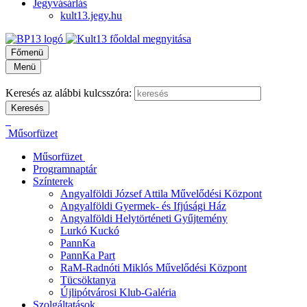
Jegyvásárlás
kult13.jegy.hu
Főmenü
Menü
Keresés az alábbi kulcsszóra:
Műsorfüzet
Műsorfüzet
Programnaptár
Színterek
Angyalföldi József Attila Művelődési Központ
Angyalföldi Gyermek- és Ifjúsági Ház
Angyalföldi Helytörténeti Gyűjtemény
Lurkó Kuckó
PannKa
PannKa Part
RaM-Radnóti Miklós Művelődési Központ
Tücsöktanya
Újlipótvárosi Klub-Galéria
Szolgáltatások