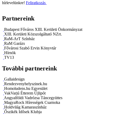
hírlevelünkre!
Feliratkozás
Partnereink
Budapest Főváros XIII. Kerületi Önkormányzat
XIII. Kerületi Közszolgáltató NZrt.
RaM-ArT Színház
RaM Garázs
Fővárosi Szabó Ervin Könyvtár
Hírnök
TV13
További partnereink
Gallaidesign
Rendezvenyhelyszinek.hu
Homoludens.hu Egyesület
VakVarjú Étterem Újlipót
Angyalföldi Vadrózsa Táncegyüttes
MagyaRock Hírességek Csarnoka
Holdvilág Kamaraszínház
Őszikék Idősek Klubja