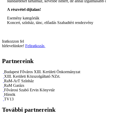
standardeket tartalmaz, kevésbé ismert, de annál izgalmasabb dal
A részvétel díjtalan!
Esemény kategóriák
Koncert, színház, tánc, előadás
Szabadtéri rendezvény
Iratkozzon fel
hírlevelünkre!
Feliratkozás
Partnereink
Budapest Főváros XIII. Kerületi Önkormányzat
XIII. Kerületi Közszolgáltató NZrt.
RaM-ArT Színház
RaM Garázs
Fővárosi Szabó Ervin Könyvtár
Hírnök
TV13
További partnereink