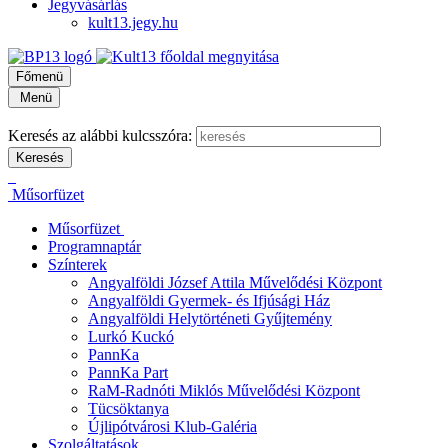
Jegyvásárlás
kult13.jegy.hu
Főmenü
Menü
Keresés az alábbi kulcsszóra:
Műsorfüzet
Műsorfüzet
Programnaptár
Színterek
Angyalföldi József Attila Művelődési Központ
Angyalföldi Gyermek- és Ifjúsági Ház
Angyalföldi Helytörténeti Gyűjtemény
Lurkó Kuckó
PannKa
PannKa Part
RaM-Radnóti Miklós Művelődési Központ
Tücsöktanya
Újlipótvárosi Klub-Galéria
Szolgáltatások