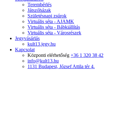
Terembérlés
Játszóházak
Születésnapi zsúrok
Virtuális séta - AJAMK
Virtuális séta - Bábkiállítás
Virtuális séta - Városrészek
Jegyvásárlás
kult13.jegy.hu
Kapcsolat
Központi elérhetőség
+36 1 320 38 42
info@kult13.hu
1131 Budapest, József Attila tér 4.