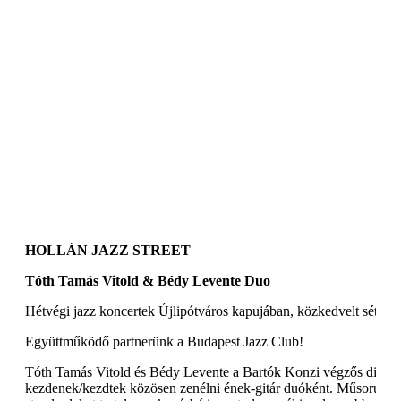
HOLLÁN JAZZ STREET
Tóth Tamás Vitold & Bédy Levente Duo
Hétvégi jazz koncertek Újlipótváros kapujában, közkedvelt sétálóu
Együttműködő partnerünk a Budapest Jazz Club!
Tóth Tamás Vitold és Bédy Levente a Bartók Konzi végzős diákjai,
kezdenek/kezdtek közösen zenélni ének-gitár duóként. Műsoruk el