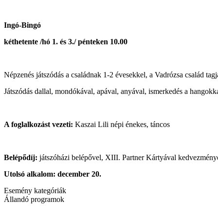
Ingó-Bingó
kéthetente /hó 1. és 3./ pénteken 10.00
Népzenés játszódás a családnak 1-2 évesekkel, a Vadrózsa család tagj
Játszódás dallal, mondókával, apával, anyával, ismerkedés a hangokka
A foglalkozást vezeti:
Kaszai Lili népi énekes, táncos
Belépődíj:
játszóházi belépővel, XIII. Partner Kártyával kedvezmény
Utolsó alkalom: december 20.
Esemény kategóriák
Állandó programok