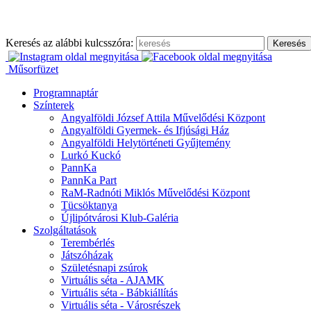
Ugrás
a
tartalomhoz
Keresés az alábbi kulcsszóra:
Műsorfüzet
Programnaptár
Színterek
Angyalföldi József Attila Művelődési Központ
Angyalföldi Gyermek- és Ifjúsági Ház
Angyalföldi Helytörténeti Gyűjtemény
Lurkó Kuckó
PannKa
PannKa Part
RaM-Radnóti Miklós Művelődési Központ
Tücsöktanya
Újlipótvárosi Klub-Galéria
Szolgáltatások
Terembérlés
Játszóházak
Születésnapi zsúrok
Virtuális séta - AJAMK
Virtuális séta - Bábkiállítás
Virtuális séta - Városrészek