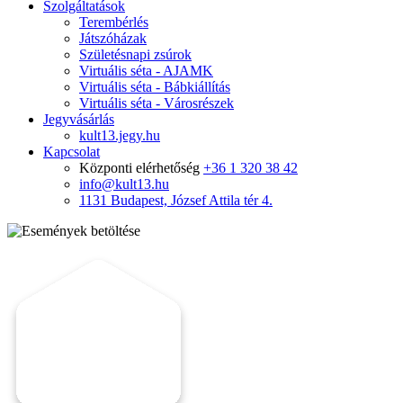
Szolgáltatások
Terembérlés
Játszóházak
Születésnapi zsúrok
Virtuális séta - AJAMK
Virtuális séta - Bábkiállítás
Virtuális séta - Városrészek
Jegyvásárlás
kult13.jegy.hu
Kapcsolat
Központi elérhetőség
+36 1 320 38 42
info@kult13.hu
1131 Budapest, József Attila tér 4.