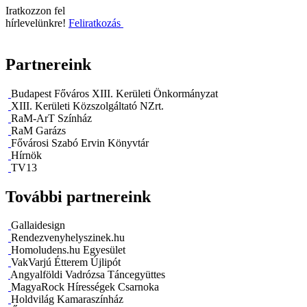
Iratkozzon fel
hírlevelünkre!
Feliratkozás
Partnereink
Budapest Főváros XIII. Kerületi Önkormányzat
XIII. Kerületi Közszolgáltató NZrt.
RaM-ArT Színház
RaM Garázs
Fővárosi Szabó Ervin Könyvtár
Hírnök
TV13
További partnereink
Gallaidesign
Rendezvenyhelyszinek.hu
Homoludens.hu Egyesület
VakVarjú Étterem Újlipót
Angyalföldi Vadrózsa Táncegyüttes
MagyaRock Hírességek Csarnoka
Holdvilág Kamaraszínház