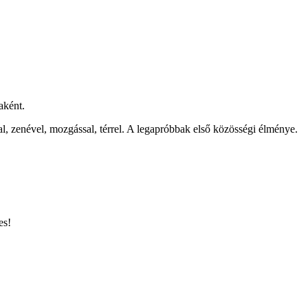
aként.
l, zenével, mozgással, térrel. A legapróbbak első közösségi élménye.
es!