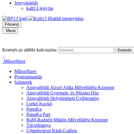
Jegyvásárlás
kult13.jegy.hu
Főmenü
Menü
Keresés az alábbi kulcsszóra:
Műsorfüzet
Műsorfüzet
Programnaptár
Színterek
Angyalföldi József Attila Művelődési Központ
Angyalföldi Gyermek- és Ifjúsági Ház
Angyalföldi Helytörténeti Gyűjtemény
Lurkó Kuckó
PannKa
PannKa Part
RaM-Radnóti Miklós Művelődési Központ
Tücsöktanya
Újlipótvárosi Klub-Galéria