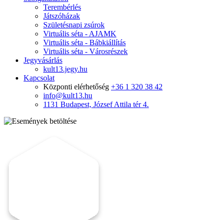
Terembérlés
Játszóházak
Születésnapi zsúrok
Virtuális séta - AJAMK
Virtuális séta - Bábkiállítás
Virtuális séta - Városrészek
Jegyvásárlás
kult13.jegy.hu
Kapcsolat
Központi elérhetőség
+36 1 320 38 42
info@kult13.hu
1131 Budapest, József Attila tér 4.