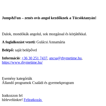
Jump&Fun – zenés ovis angol kezdőknek a Tücsöktanyán!
Dalok, mondókák angolul, sok mozgással és körjátékkal.
A foglalkozást vezeti:
Gulácsi Annamária
Belépő:
saját belépővel
Információ
:
+36 30 251 7437
,
ancsa@rhymetime.hu
,
https://www.rhymetime.hu/
Esemény kategóriák
Állandó programok
Családi és gyermekprogram
Iratkozzon fel
hírlevelünkre!
Feliratkozás