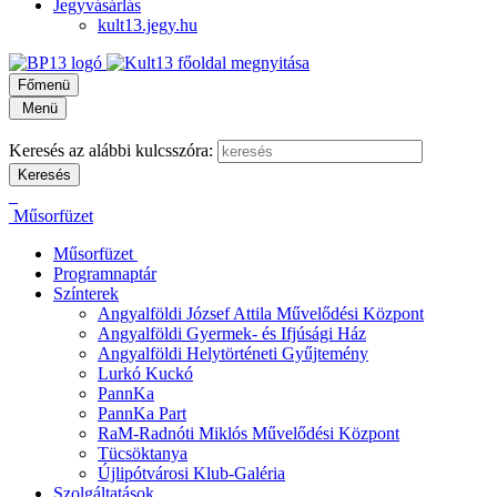
Jegyvásárlás
kult13.jegy.hu
Főmenü
Menü
Keresés az alábbi kulcsszóra:
Műsorfüzet
Műsorfüzet
Programnaptár
Színterek
Angyalföldi József Attila Művelődési Központ
Angyalföldi Gyermek- és Ifjúsági Ház
Angyalföldi Helytörténeti Gyűjtemény
Lurkó Kuckó
PannKa
PannKa Part
RaM-Radnóti Miklós Művelődési Központ
Tücsöktanya
Újlipótvárosi Klub-Galéria
Szolgáltatások