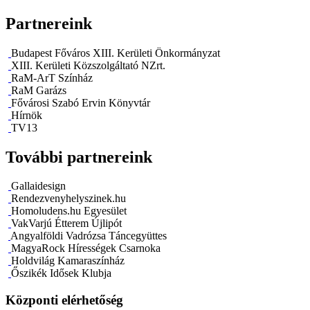
Partnereink
Budapest Főváros XIII. Kerületi Önkormányzat
XIII. Kerületi Közszolgáltató NZrt.
RaM-ArT Színház
RaM Garázs
Fővárosi Szabó Ervin Könyvtár
Hírnök
TV13
További partnereink
Gallaidesign
Rendezvenyhelyszinek.hu
Homoludens.hu Egyesület
VakVarjú Étterem Újlipót
Angyalföldi Vadrózsa Táncegyüttes
MagyaRock Hírességek Csarnoka
Holdvilág Kamaraszínház
Őszikék Idősek Klubja
Központi elérhetőség