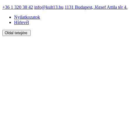
+36 1 320 38 42
info@kult13.hu
1131 Budapest, József Attila tér 4.
Nyilatkozatok
Hírlevél
Oldal tetejére