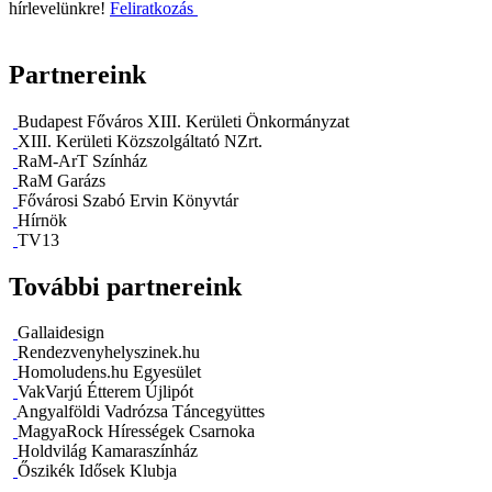
hírlevelünkre!
Feliratkozás
Partnereink
Budapest Főváros XIII. Kerületi Önkormányzat
XIII. Kerületi Közszolgáltató NZrt.
RaM-ArT Színház
RaM Garázs
Fővárosi Szabó Ervin Könyvtár
Hírnök
TV13
További partnereink
Gallaidesign
Rendezvenyhelyszinek.hu
Homoludens.hu Egyesület
VakVarjú Étterem Újlipót
Angyalföldi Vadrózsa Táncegyüttes
MagyaRock Hírességek Csarnoka
Holdvilág Kamaraszínház
Őszikék Idősek Klubja