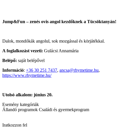
Jump&Fun – zenés ovis angol kezdőknek a Tücsöktanyán!
Dalok, mondókák angolul, sok mozgással és körjátékkal.
A foglalkozást vezeti:
Gulácsi Annamária
Belépő:
saját belépővel
Információ
:
+36 30 251 7437
,
ancsa@rhymetime.hu
,
https://www.rhymetime.hu/
Utolsó alkalom: június 20.
Esemény kategóriák
Állandó programok
Családi és gyermekprogram
Iratkozzon fel