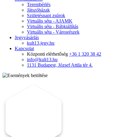
Terembérlés
Játszóházak
Születésnapi zsúrok
Virtuális séta - AJAMK
Virtuális séta - Bábkiállítás
Virtuális séta - Városrészek
Jegyvásárlás
kult13.jegy.hu
Kapcsolat
Központi elérhetőség
+36 1 320 38 42
info@kult13.hu
1131 Budapest, József Attila tér 4.