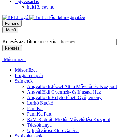
Jegyvásárlás
kult13.jegy.hu
Főmenü
Menü
Keresés az alábbi kulcsszóra:
Műsorfüzet
Műsorfüzet
Programnaptár
Színterek
Angyalföldi József Attila Művelődési Központ
Angyalföldi Gyermek- és Ifjúsági Ház
Angyalföldi Helytörténeti Gyűjtemény
Lurkó Kuckó
PannKa
PannKa Part
RaM-Radnóti Miklós Művelődési Központ
Tücsöktanya
Újlipótvárosi Klub-Galéria
Szolgáltatások