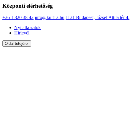
Központi elérhetőség
+36 1 320 38 42
info@kult13.hu
1131 Budapest, József Attila tér 4.
Nyilatkozatok
Hírlevél
Oldal tetejére