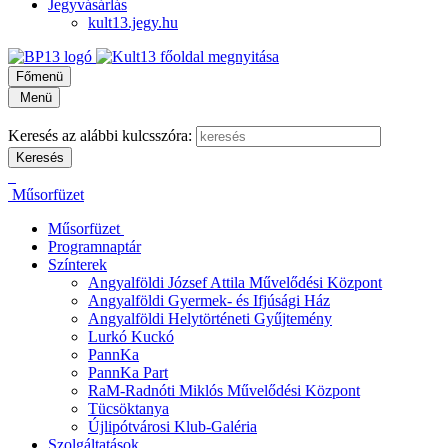
Jegyvásárlás
kult13.jegy.hu
Főmenü
Menü
Keresés az alábbi kulcsszóra:
Műsorfüzet
Műsorfüzet
Programnaptár
Színterek
Angyalföldi József Attila Művelődési Központ
Angyalföldi Gyermek- és Ifjúsági Ház
Angyalföldi Helytörténeti Gyűjtemény
Lurkó Kuckó
PannKa
PannKa Part
RaM-Radnóti Miklós Művelődési Központ
Tücsöktanya
Újlipótvárosi Klub-Galéria
Szolgáltatások