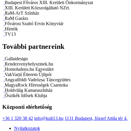
Budapest Főváros XIII. Kerületi Önkormányzat
XIII. Kerületi Közszolgáltató NZrt.
RaM-ArT Színház
RaM Garázs
Fővárosi Szabó Ervin Könyvtár
Hírnök
TV13
További partnereink
Gallaidesign
Rendezvenyhelyszinek.hu
Homoludens.hu Egyesület
VakVarjú Étterem Újlipót
Angyalföldi Vadrózsa Táncegyüttes
MagyaRock Hírességek Csarnoka
Holdvilág Kamaraszínház
Őszikék Idősek Klubja
Központi elérhetőség
+36 1 320 38 42
info@kult13.hu
1131 Budapest, József Attila tér 4.
Nyilatkozatok