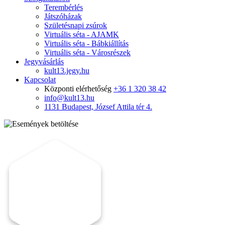
Terembérlés
Játszóházak
Születésnapi zsúrok
Virtuális séta - AJAMK
Virtuális séta - Bábkiállítás
Virtuális séta - Városrészek
Jegyvásárlás
kult13.jegy.hu
Kapcsolat
Központi elérhetőség
+36 1 320 38 42
info@kult13.hu
1131 Budapest, József Attila tér 4.