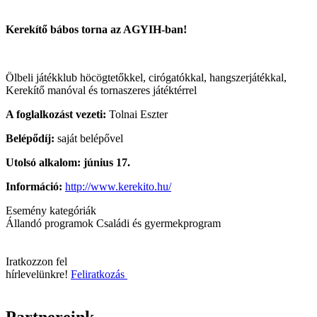
Kerekítő bábos torna az AGYIH-ban!
Ölbeli játékklub höcögtetőkkel, cirógatókkal, hangszerjátékkal,
Kerekítő manóval és tornaszeres játéktérrel
A foglalkozást vezeti:
Tolnai Eszter
Belépődíj:
saját belépővel
Utolsó alkalom: június 17.
Információ:
http://www.kerekito.hu/
Esemény kategóriák
Állandó programok
Családi és gyermekprogram
Iratkozzon fel
hírlevelünkre!
Feliratkozás
Partnereink