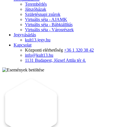
Terembérlés
Játszóházak
Születésnapi zsúrok
Virtuális séta - AJAMK
Virtuális séta - Bábkiállítás
Virtuális séta - Városrészek
Jegyvásárlás
kult13.jegy.hu
Kapcsolat
Központi elérhetőség
+36 1 320 38 42
info@kult13.hu
1131 Budapest, József Attila tér 4.