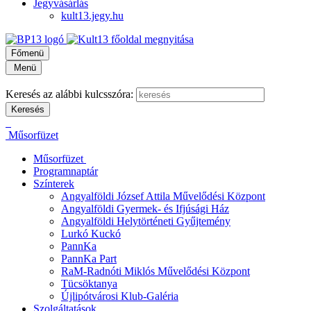
Jegyvásárlás
kult13.jegy.hu
Főmenü
Menü
Keresés az alábbi kulcsszóra:
Műsorfüzet
Műsorfüzet
Programnaptár
Színterek
Angyalföldi József Attila Művelődési Központ
Angyalföldi Gyermek- és Ifjúsági Ház
Angyalföldi Helytörténeti Gyűjtemény
Lurkó Kuckó
PannKa
PannKa Part
RaM-Radnóti Miklós Művelődési Központ
Tücsöktanya
Újlipótvárosi Klub-Galéria
Szolgáltatások