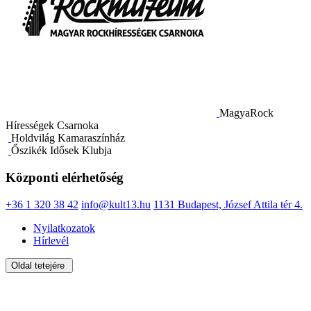
MagyaRock
Hírességek Csarnoka
Holdvilág Kamaraszínház
Őszikék Idősek Klubja
Központi elérhetőség
+36 1 320 38 42
info@kult13.hu
1131 Budapest, József Attila tér 4.
Nyilatkozatok
Hírlevél
Oldal tetejére