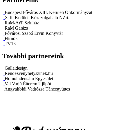
Budapest Főváros XIII. Kerületi Önkormányzat
XIII. Kerületi Közszolgáltató NZrt.
RaM-ArT Színház
RaM Garázs
Fővárosi Szabó Ervin Könyvtár
Hírnök
TV13
További partnereink
Gallaidesign
Rendezvenyhelyszinek.hu
Homoludens.hu Egyesület
VakVarjú Étterem Újlipót
Angyalföldi Vadrózsa Táncegyüttes