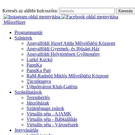
Ugrás
a
Keresés az alábbi kulcsszóra:
tartalomhoz
Műsorfüzet
Programnaptár
Színterek
Angyalföldi József Attila Művelődési Központ
Angyalföldi Gyermek- és Ifjúsági Ház
Angyalföldi Helytörténeti Gyűjtemény
Lurkó Kuckó
PannKa
PannKa Part
RaM-Radnóti Miklós Művelődési Központ
Tücsöktanya
Újlipótvárosi Klub-Galéria
Szolgáltatások
Terembérlés
Játszóházak
Születésnapi zsúrok
Virtuális séta - AJAMK
Virtuális séta - Bábkiállítás
Virtuális séta - Városrészek
Jegyvásárlás