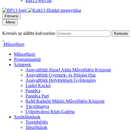
kult13.jegy.hu
Főmenü
Menü
Keresés az alábbi kulcsszóra:
Műsorfüzet
Műsorfüzet
Programnaptár
Színterek
Angyalföldi József Attila Művelődési Központ
Angyalföldi Gyermek- és Ifjúsági Ház
Angyalföldi Helytörténeti Gyűjtemény
Lurkó Kuckó
PannKa
PannKa Part
RaM-Radnóti Miklós Művelődési Központ
Tücsöktanya
Újlipótvárosi Klub-Galéria
Szolgáltatások
Terembérlés
Játszóházak