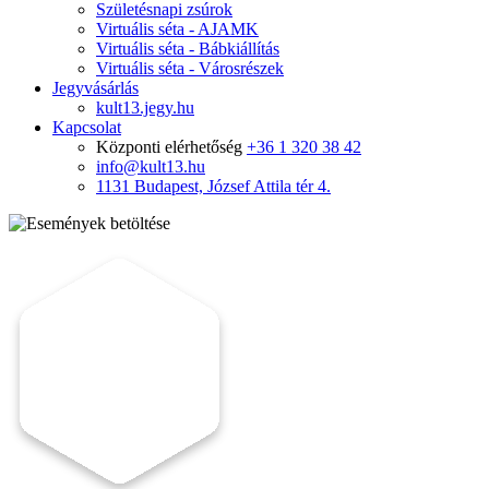
Születésnapi zsúrok
Virtuális séta - AJAMK
Virtuális séta - Bábkiállítás
Virtuális séta - Városrészek
Jegyvásárlás
kult13.jegy.hu
Kapcsolat
Központi elérhetőség
+36 1 320 38 42
info@kult13.hu
1131 Budapest, József Attila tér 4.