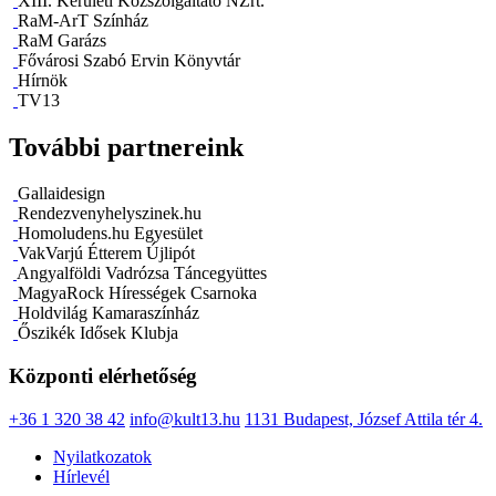
XIII. Kerületi Közszolgáltató NZrt.
RaM-ArT Színház
RaM Garázs
Fővárosi Szabó Ervin Könyvtár
Hírnök
TV13
További partnereink
Gallaidesign
Rendezvenyhelyszinek.hu
Homoludens.hu Egyesület
VakVarjú Étterem Újlipót
Angyalföldi Vadrózsa Táncegyüttes
MagyaRock Hírességek Csarnoka
Holdvilág Kamaraszínház
Őszikék Idősek Klubja
Központi elérhetőség
+36 1 320 38 42
info@kult13.hu
1131 Budapest, József Attila tér 4.
Nyilatkozatok
Hírlevél