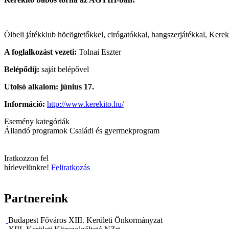
Ölbeli játékklub höcögtetőkkel, cirógatókkal, hangszerjátékkal, Kerekí
A foglalkozást vezeti:
Tolnai Eszter
Belépődíj:
saját belépővel
Utolsó alkalom: június 17.
Információ:
http://www.kerekito.hu/
Esemény kategóriák
Állandó programok
Családi és gyermekprogram
Iratkozzon fel
hírlevelünkre!
Feliratkozás
Partnereink
Budapest Főváros XIII. Kerületi Önkormányzat