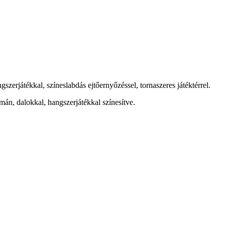
zerjátékkal, színeslabdás ejtőernyőzéssel, tornaszeres játéktérrel.
án, dalokkal, hangszerjátékkal színesítve.