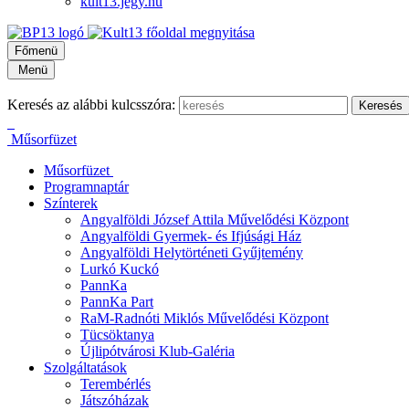
kult13.jegy.hu
Főmenü
Menü
Keresés az alábbi kulcsszóra:
Műsorfüzet
Műsorfüzet
Programnaptár
Színterek
Angyalföldi József Attila Művelődési Központ
Angyalföldi Gyermek- és Ifjúsági Ház
Angyalföldi Helytörténeti Gyűjtemény
Lurkó Kuckó
PannKa
PannKa Part
RaM-Radnóti Miklós Művelődési Központ
Tücsöktanya
Újlipótvárosi Klub-Galéria
Szolgáltatások
Terembérlés
Játszóházak