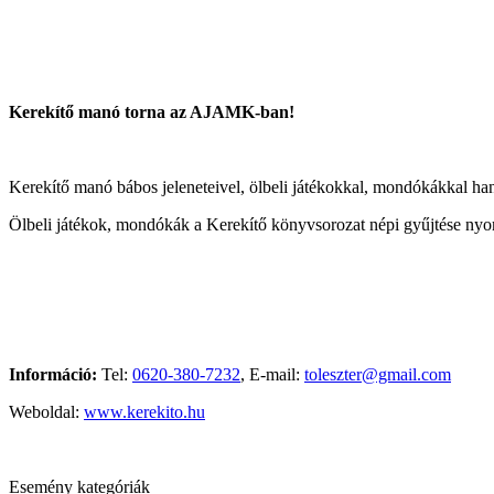
Kerekítő manó torna az AJAMK-ban!
Kerekítő manó bábos jeleneteivel, ölbeli játékokkal, mondókákkal hangs
Ölbeli játékok, mondókák a Kerekítő könyvsorozat népi gyűjtése nyom
Információ:
Tel:
0620-380-7232
, E-mail:
toleszter@gmail.com
Weboldal:
www.kerekito.hu
Esemény kategóriák