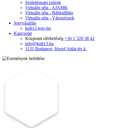
Születésnapi zsúrok
Virtuális séta - AJAMK
Virtuális séta - Bábkiállítás
Virtuális séta - Városrészek
Jegyvásárlás
kult13.jegy.hu
Kapcsolat
Központi elérhetőség
+36 1 320 38 42
info@kult13.hu
1131 Budapest, József Attila tér 4.