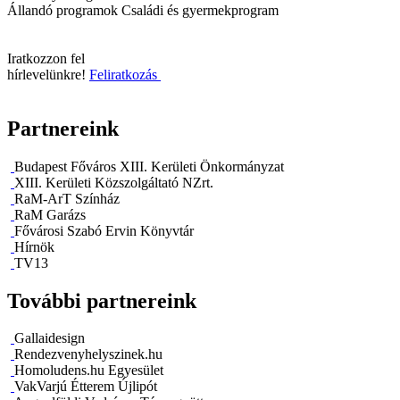
Állandó programok
Családi és gyermekprogram
Iratkozzon fel
hírlevelünkre!
Feliratkozás
Partnereink
Budapest Főváros XIII. Kerületi Önkormányzat
XIII. Kerületi Közszolgáltató NZrt.
RaM-ArT Színház
RaM Garázs
Fővárosi Szabó Ervin Könyvtár
Hírnök
TV13
További partnereink
Gallaidesign
Rendezvenyhelyszinek.hu
Homoludens.hu Egyesület
VakVarjú Étterem Újlipót