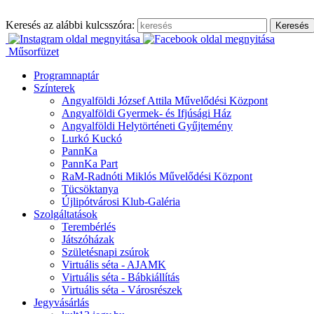
Ugrás
a
Keresés az alábbi kulcsszóra:
tartalomhoz
Műsorfüzet
Programnaptár
Színterek
Angyalföldi József Attila Művelődési Központ
Angyalföldi Gyermek- és Ifjúsági Ház
Angyalföldi Helytörténeti Gyűjtemény
Lurkó Kuckó
PannKa
PannKa Part
RaM-Radnóti Miklós Művelődési Központ
Tücsöktanya
Újlipótvárosi Klub-Galéria
Szolgáltatások
Terembérlés
Játszóházak
Születésnapi zsúrok
Virtuális séta - AJAMK
Virtuális séta - Bábkiállítás
Virtuális séta - Városrészek
Jegyvásárlás