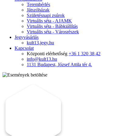
Terembérlés
Játszóházak
Születésnapi zsúrok
Virtuális séta - AJAMK
Virtuális séta - Bábkiállítás
Virtuális séta - Városrészek
Jegyvásárlás
kult13.jegy.hu
Kapcsolat
Központi elérhetőség
+36 1 320 38 42
info@kult13.hu
1131 Budapest, József Attila tér 4.