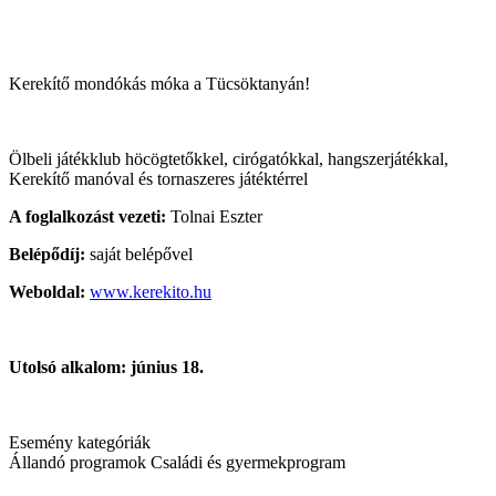
Kerekítő mondókás móka a Tücsöktanyán!
Ölbeli játékklub höcögtetőkkel, cirógatókkal, hangszerjátékkal,
Kerekítő manóval és tornaszeres játéktérrel
A foglalkozást vezeti:
Tolnai Eszter
Belépődíj:
saját belépővel
Weboldal:
www.kerekito.hu
Utolsó alkalom: június 18.
Esemény kategóriák
Állandó programok
Családi és gyermekprogram