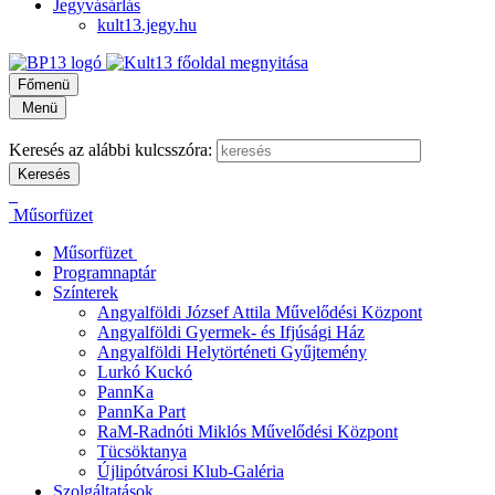
Jegyvásárlás
kult13.jegy.hu
Főmenü
Menü
Keresés az alábbi kulcsszóra:
Műsorfüzet
Műsorfüzet
Programnaptár
Színterek
Angyalföldi József Attila Művelődési Központ
Angyalföldi Gyermek- és Ifjúsági Ház
Angyalföldi Helytörténeti Gyűjtemény
Lurkó Kuckó
PannKa
PannKa Part
RaM-Radnóti Miklós Művelődési Központ
Tücsöktanya
Újlipótvárosi Klub-Galéria
Szolgáltatások