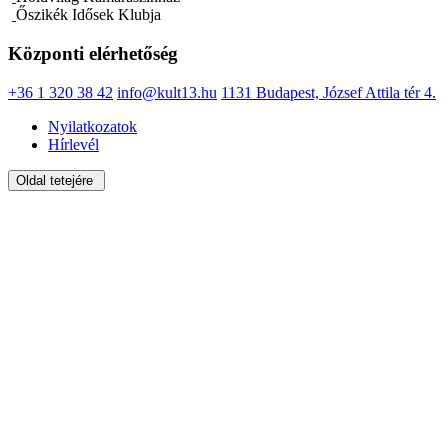
Őszikék Idősek Klubja
Központi elérhetőség
+36 1 320 38 42
info@kult13.hu
1131 Budapest, József Attila tér 4.
Nyilatkozatok
Hírlevél
Oldal tetejére