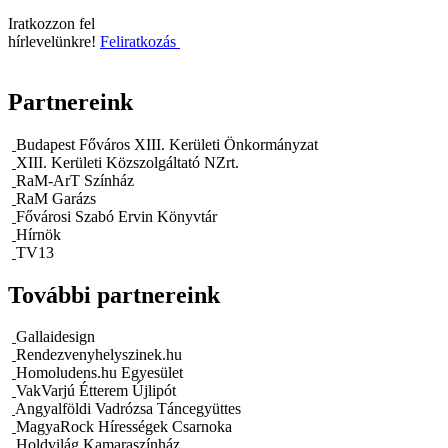
Iratkozzon fel
hírlevelünkre!
Feliratkozás
Partnereink
Budapest Főváros XIII. Kerületi Önkormányzat
XIII. Kerületi Közszolgáltató NZrt.
RaM-ArT Színház
RaM Garázs
Fővárosi Szabó Ervin Könyvtár
Hírnök
TV13
További partnereink
Gallaidesign
Rendezvenyhelyszinek.hu
Homoludens.hu Egyesület
VakVarjú Étterem Újlipót
Angyalföldi Vadrózsa Táncegyüttes
MagyaRock Hírességek Csarnoka
Holdvilág Kamaraszínház