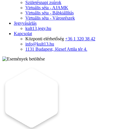
Születésnapi zsúrok
Virtuális séta - AJAMK
Virtuális séta - Bábkiállítás
Virtuális séta - Városrészek
Jegyvásárlás
kult13.jegy.hu
Kapcsolat
Központi elérhetőség
+36 1 320 38 42
info@kult13.hu
1131 Budapest, József Attila tér 4.