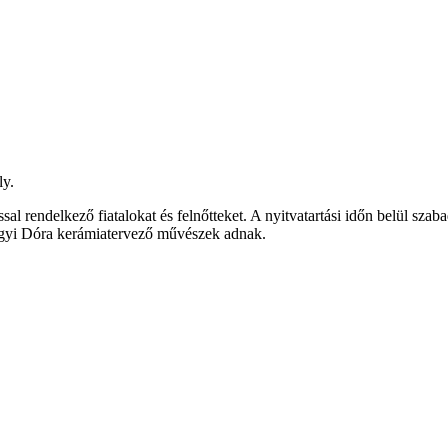
ly.
al rendelkező fiatalokat és felnőtteket. A nyitvatartási időn belül sza
ágyi Dóra kerámiatervező művészek adnak.