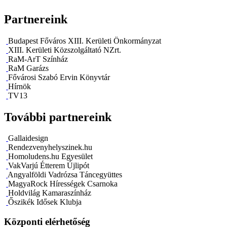
Partnereink
Budapest Főváros XIII. Kerületi Önkormányzat
XIII. Kerületi Közszolgáltató NZrt.
RaM-ArT Színház
RaM Garázs
Fővárosi Szabó Ervin Könyvtár
Hírnök
TV13
További partnereink
Gallaidesign
Rendezvenyhelyszinek.hu
Homoludens.hu Egyesület
VakVarjú Étterem Újlipót
Angyalföldi Vadrózsa Táncegyüttes
MagyaRock Hírességek Csarnoka
Holdvilág Kamaraszínház
Őszikék Idősek Klubja
Központi elérhetőség