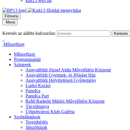
kult13.jegy.hu
Főmenü
Menü
Keresés az alábbi kulcsszóra:
Műsorfüzet
Műsorfüzet
Programnaptár
Színterek
Angyalföldi József Attila Művelődési Központ
Angyalföldi Gyermek- és Ifjúsági Ház
Angyalföldi Helytörténeti Gyűjtemény
Lurkó Kuckó
PannKa
PannKa Part
RaM-Radnóti Miklós Művelődési Központ
Tücsöktanya
Újlipótvárosi Klub-Galéria
Szolgáltatások
Terembérlés
Játszóházak