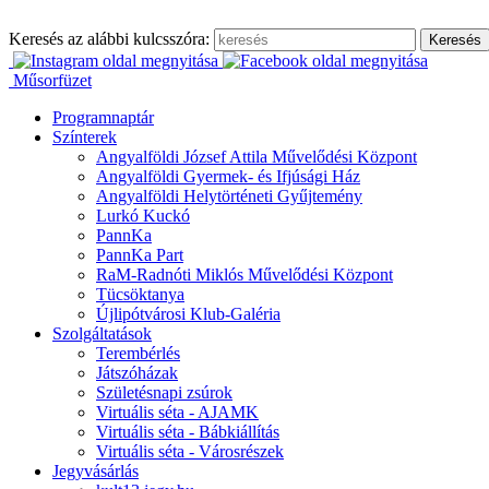
Ugrás
a
Keresés az alábbi kulcsszóra:
tartalomhoz
Műsorfüzet
Programnaptár
Színterek
Angyalföldi József Attila Művelődési Központ
Angyalföldi Gyermek- és Ifjúsági Ház
Angyalföldi Helytörténeti Gyűjtemény
Lurkó Kuckó
PannKa
PannKa Part
RaM-Radnóti Miklós Művelődési Központ
Tücsöktanya
Újlipótvárosi Klub-Galéria
Szolgáltatások
Terembérlés
Játszóházak
Születésnapi zsúrok
Virtuális séta - AJAMK
Virtuális séta - Bábkiállítás
Virtuális séta - Városrészek
Jegyvásárlás