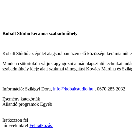
Kobalt Stúdió kerámia szabadműhely
Kobalt Stúdió az épület alagsorában üzemelő közösségi kerámiaműhe
Minden csütörtökön várjuk agyagozni a már alapszintű technikai tudáss
szabadműhely ideje alatt szakmai támogatást Kovács Martina és Szil
Információ: Szilágyi Dóra,
info@kobaltstudio.hu
, 0670 285 2032
Esemény kategóriák
Állandó programok
Egyéb
Iratkozzon fel
hírlevelünkre!
Feliratkozás