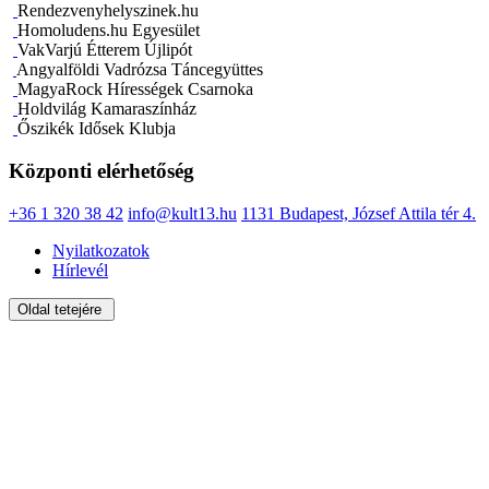
Rendezvenyhelyszinek.hu
Homoludens.hu Egyesület
VakVarjú Étterem Újlipót
Angyalföldi Vadrózsa Táncegyüttes
MagyaRock Hírességek Csarnoka
Holdvilág Kamaraszínház
Őszikék Idősek Klubja
Központi elérhetőség
+36 1 320 38 42
info@kult13.hu
1131 Budapest, József Attila tér 4.
Nyilatkozatok
Hírlevél
Oldal tetejére