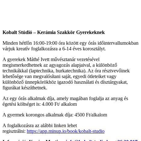
Kobalt Stúdió – Kerámia Szakkör Gyerekeknek
Minden hétfőn 16:00-19:00 óra között egy órás időintervallumokban
várjuk kreatív foglalkozásra a 6-14 éves korosztályt.
A gyerekek Máthé Ivett művésztanár vezetésével
megismerkedhetnek az agyagozás alapjaival, a különböző
technikákkal (laptechnika, hurkatechnika). Az óra résztvevőinek
lehetősége van megvalósítani saját, egyedi ötleteiket vagy
különböző ünnepkörökhöz igazodó használati és dísztárgyakat,
figurákat készíthetnek.
Az egy órás alkalmak díja, amely magában foglalja az anyag és
égetési költséget is: 4.000 Ft/ alkalom
A gyermek korongos alkalmak díja: 4500 Ft/alkalom
A foglalkozásra az alábbi linken lehet
regisztrálni:
https://app.minup.io/book/kobalt-studio