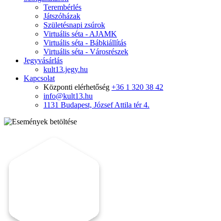
Terembérlés
Játszóházak
Születésnapi zsúrok
Virtuális séta - AJAMK
Virtuális séta - Bábkiállítás
Virtuális séta - Városrészek
Jegyvásárlás
kult13.jegy.hu
Kapcsolat
Központi elérhetőség
+36 1 320 38 42
info@kult13.hu
1131 Budapest, József Attila tér 4.