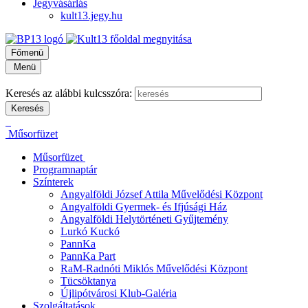
Jegyvásárlás
kult13.jegy.hu
Főmenü
Menü
Keresés az alábbi kulcsszóra:
Műsorfüzet
Műsorfüzet
Programnaptár
Színterek
Angyalföldi József Attila Művelődési Központ
Angyalföldi Gyermek- és Ifjúsági Ház
Angyalföldi Helytörténeti Gyűjtemény
Lurkó Kuckó
PannKa
PannKa Part
RaM-Radnóti Miklós Művelődési Központ
Tücsöktanya
Újlipótvárosi Klub-Galéria
Szolgáltatások