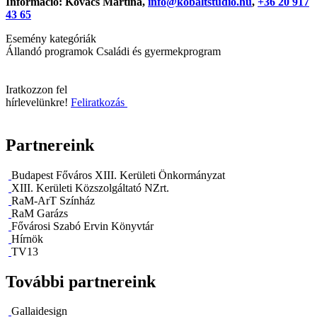
Információ: Kovács Martina,
info@kobaltstudio.hu
,
+36 20 917
43 65
Esemény kategóriák
Állandó programok
Családi és gyermekprogram
Iratkozzon fel
hírlevelünkre!
Feliratkozás
Partnereink
Budapest Főváros XIII. Kerületi Önkormányzat
XIII. Kerületi Közszolgáltató NZrt.
RaM-ArT Színház
RaM Garázs
Fővárosi Szabó Ervin Könyvtár
Hírnök
TV13
További partnereink
Gallaidesign