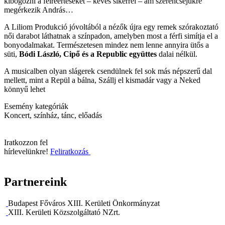
kibogozni a félreértéseket – kevés sikerrel – ám szerencséjükre
megérkezik András…
A Liliom Produkció jóvoltából a nézők újra egy remek szórakoztató
női darabot láthatnak a színpadon, amelyben most a férfi simítja el a
bonyodalmakat. Természetesen mindez nem lenne annyira ütős a
süti,
Bódi László, Cipő és a Republic együttes
dalai nélkül.
A musicalben olyan slágerek csendülnek fel sok más népszerű dal
mellett, mint a Repül a bálna, Szállj el kismadár vagy a Neked
könnyű lehet
Esemény kategóriák
Koncert, színház, tánc, előadás
Iratkozzon fel
hírlevelünkre!
Feliratkozás
Partnereink
Budapest Főváros XIII. Kerületi Önkormányzat
XIII. Kerületi Közszolgáltató NZrt.