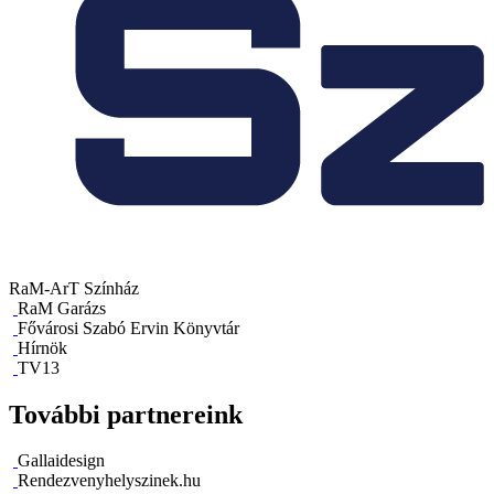
RaM-ArT Színház
RaM Garázs
Fővárosi Szabó Ervin Könyvtár
Hírnök
TV13
További partnereink
Gallaidesign
Rendezvenyhelyszinek.hu