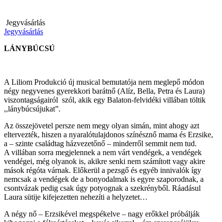
Jegyvásárlás
Jegyvásárlás
LÁNYBÚCSÚ
A Liliom Produkció új musical bemutatója nem meglepő módon
négy negyvenes gyerekkori barátnő (Alíz, Bella, Petra és Laura)
viszontagságairól szól, akik egy Balaton-felvidéki villában töltik
,,lánybúcsújukat”.
Az összejövetel persze nem megy olyan simán, mint ahogy azt
eltervezték, hiszen a nyaralótulajdonos színésznő mama és Erzsike,
a – szinte családtag házvezetőnő – minderről semmit nem tud.
A villában sorra megjelennek a nem várt vendégek, a vendégek
vendégei, még olyanok is, akikre senki nem számított vagy akire
mások régóta várnak. Előkerül a pezsgő és egyéb innivalók így
nemcsak a vendégek de a bonyodalmak is egyre szaporodnak, a
csontvázak pedig csak úgy potyognak a szekrényből. Ráadásul
Laura sütije kifejezetten nehezíti a helyzetet…
A négy nő – Erzsikével megspékelve – nagy erőkkel próbálják