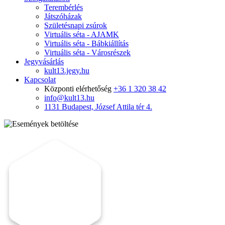
Terembérlés
Játszóházak
Születésnapi zsúrok
Virtuális séta - AJAMK
Virtuális séta - Bábkiállítás
Virtuális séta - Városrészek
Jegyvásárlás
kult13.jegy.hu
Kapcsolat
Központi elérhetőség
+36 1 320 38 42
info@kult13.hu
1131 Budapest, József Attila tér 4.