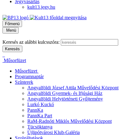
Jegyvásárlás
kult13.jegy.hu
Főmenü
Menü
Keresés az alábbi kulcsszóra:
Műsorfüzet
Műsorfüzet
Programnaptár
Színterek
Angyalföldi József Attila Művelődési Központ
Angyalföldi Gyermek- és Ifjúsági Ház
Angyalföldi Helytörténeti Gyűjtemény
Lurkó Kuckó
PannKa
PannKa Part
RaM-Radnóti Miklós Művelődési Központ
Tücsöktanya
Újlipótvárosi Klub-Galéria
Szolgáltatások