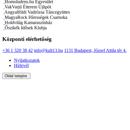
Homoludens.hu Egyesület
VakVarjú Étterem Újlipót
Angyalföldi Vadrózsa Táncegyüttes
MagyaRock Hírességek Csarnoka
Holdvilág Kamaraszínház
Őszikék Idősek Klubja
Központi elérhetőség
+36 1 320 38 42
info@kult13.hu
1131 Budapest, József Attila tér 4.
Nyilatkozatok
Hírlevél
Oldal tetejére