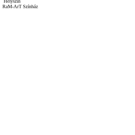
Helyszín
RaM-ArT Színház