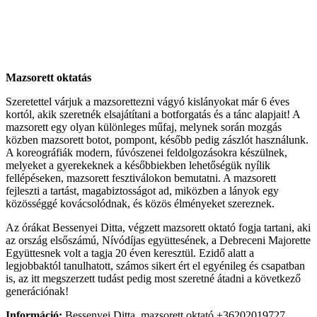
Mazsorett oktatás
Szeretettel várjuk a mazsorettezni vágyó kislányokat már 6 éves
kortól, akik szeretnék elsajátítani a botforgatás és a tánc alapjait! A
mazsorett egy olyan különleges műfaj, melynek során mozgás
közben mazsorett botot, pompont, később pedig zászlót használunk.
A koreográfiák modern, fúvószenei feldolgozásokra készülnek,
melyeket a gyerekeknek a későbbiekben lehetőségük nyílik
fellépéseken, mazsorett fesztiválokon bemutatni. A mazsorett
fejleszti a tartást, magabiztosságot ad, miközben a lányok egy
közösséggé kovácsolódnak, és közös élményeket szereznek.
Az órákat Bessenyei Ditta, végzett mazsorett oktató fogja tartani, aki
az ország elsőszámú, Nívódíjas együttesének, a Debreceni Majorette
Együttesnek volt a tagja 20 éven keresztül. Ezidő alatt a
legjobbaktól tanulhatott, számos sikert ért el egyénileg és csapatban
is, az itt megszerzett tudást pedig most szeretné átadni a következő
generációnak!
Információ:
Bessenyei Ditta, mazsorett oktató,+36202019727,