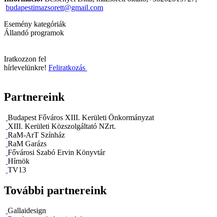
budapestimazsorett@gmail.com
Esemény kategóriák
Állandó programok
Iratkozzon fel
hírlevelünkre!
Feliratkozás
Partnereink
Budapest Főváros XIII. Kerületi Önkormányzat
XIII. Kerületi Közszolgáltató NZrt.
RaM-ArT Színház
RaM Garázs
Fővárosi Szabó Ervin Könyvtár
Hírnök
TV13
További partnereink
Gallaidesign