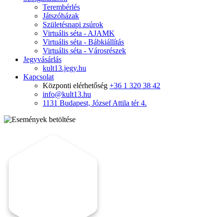
Terembérlés
Játszóházak
Születésnapi zsúrok
Virtuális séta - AJAMK
Virtuális séta - Bábkiállítás
Virtuális séta - Városrészek
Jegyvásárlás
kult13.jegy.hu
Kapcsolat
Központi elérhetőség
+36 1 320 38 42
info@kult13.hu
1131 Budapest, József Attila tér 4.