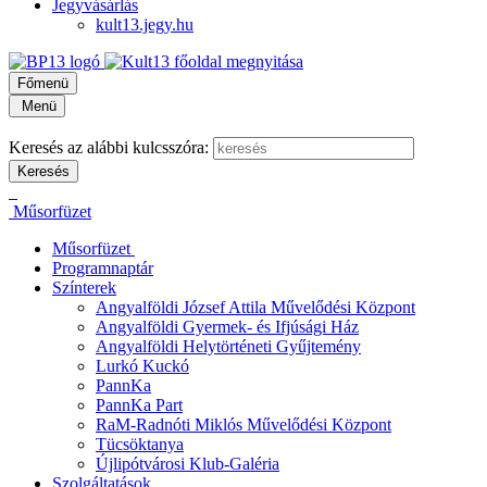
Jegyvásárlás
kult13.jegy.hu
Főmenü
Menü
Keresés az alábbi kulcsszóra:
Műsorfüzet
Műsorfüzet
Programnaptár
Színterek
Angyalföldi József Attila Művelődési Központ
Angyalföldi Gyermek- és Ifjúsági Ház
Angyalföldi Helytörténeti Gyűjtemény
Lurkó Kuckó
PannKa
PannKa Part
RaM-Radnóti Miklós Művelődési Központ
Tücsöktanya
Újlipótvárosi Klub-Galéria
Szolgáltatások