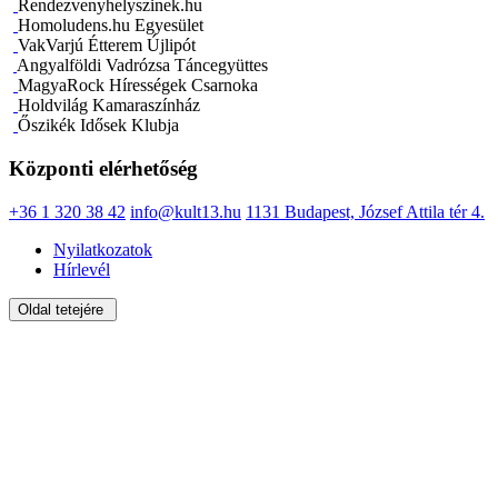
Rendezvenyhelyszinek.hu
Homoludens.hu Egyesület
VakVarjú Étterem Újlipót
Angyalföldi Vadrózsa Táncegyüttes
MagyaRock Hírességek Csarnoka
Holdvilág Kamaraszínház
Őszikék Idősek Klubja
Központi elérhetőség
+36 1 320 38 42
info@kult13.hu
1131 Budapest, József Attila tér 4.
Nyilatkozatok
Hírlevél
Oldal tetejére