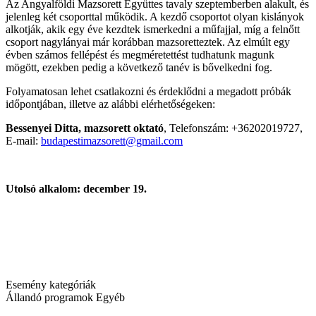
Az Angyalföldi Mazsorett Együttes tavaly szeptemberben alakult, és
jelenleg két csoporttal működik. A kezdő csoportot olyan kislányok
alkotják, akik egy éve kezdtek ismerkedni a műfajjal, míg a felnőtt
csoport nagylányai már korábban mazsoretteztek. Az elmúlt egy
évben számos fellépést és megméretettést tudhatunk magunk
mögött, ezekben pedig a következő tanév is bővelkedni fog.
Folyamatosan lehet csatlakozni és érdeklődni a megadott próbák
időpontjában, illetve az alábbi elérhetőségeken:
Bessenyei Ditta, mazsorett oktató
, Telefonszám: +36202019727,
E-mail:
budapestimazsorett@gmail.com
Utolsó alkalom: december 19.
Esemény kategóriák
Állandó programok
Egyéb