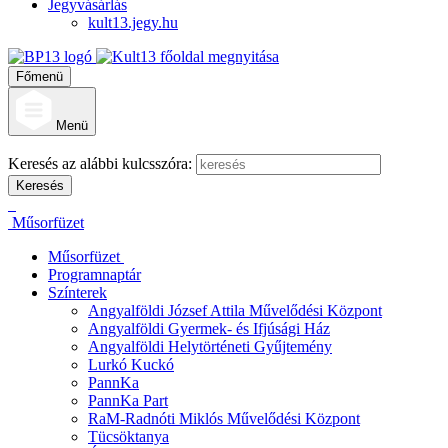
Jegyvásárlás
kult13.jegy.hu
Főmenü
Menü
Keresés az alábbi kulcsszóra:
Műsorfüzet
Műsorfüzet
Programnaptár
Színterek
Angyalföldi József Attila Művelődési Központ
Angyalföldi Gyermek- és Ifjúsági Ház
Angyalföldi Helytörténeti Gyűjtemény
Lurkó Kuckó
PannKa
PannKa Part
RaM-Radnóti Miklós Művelődési Központ
Tücsöktanya