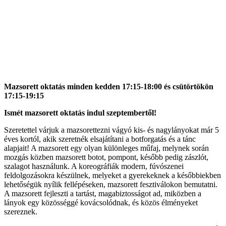
Mazsorett oktatás minden kedden 17:15-18:00 és csütörtökön
17:15-19:15
Ismét mazsorett oktatás indul szeptembertől!
Szeretettel várjuk a mazsorettezni vágyó kis- és nagylányokat már 5
éves kortól, akik szeretnék elsajátítani a botforgatás és a tánc
alapjait! A mazsorett egy olyan különleges műfaj, melynek során
mozgás közben mazsorett botot, pompont, később pedig zászlót,
szalagot használunk. A koreográfiák modern, fúvószenei
feldolgozásokra készülnek, melyeket a gyerekeknek a későbbiekben
lehetőségük nyílik fellépéseken, mazsorett fesztiválokon bemutatni.
A mazsorett fejleszti a tartást, magabiztosságot ad, miközben a
lányok egy közösséggé kovácsolódnak, és közös élményeket
szereznek.