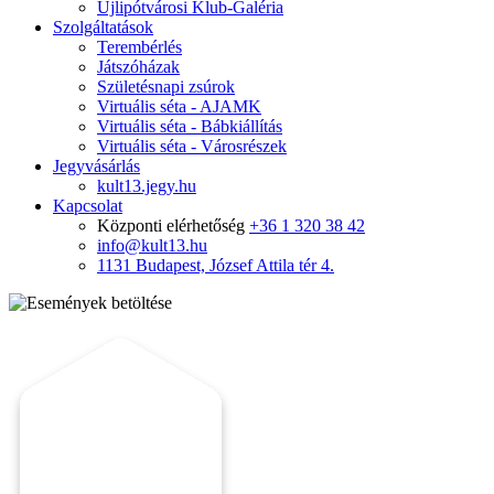
Újlipótvárosi Klub-Galéria
Szolgáltatások
Terembérlés
Játszóházak
Születésnapi zsúrok
Virtuális séta - AJAMK
Virtuális séta - Bábkiállítás
Virtuális séta - Városrészek
Jegyvásárlás
kult13.jegy.hu
Kapcsolat
Központi elérhetőség
+36 1 320 38 42
info@kult13.hu
1131 Budapest, József Attila tér 4.