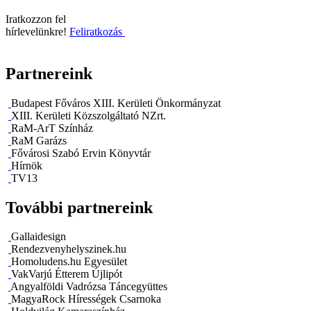
Iratkozzon fel
hírlevelünkre!
Feliratkozás
Partnereink
Budapest Főváros XIII. Kerületi Önkormányzat
XIII. Kerületi Közszolgáltató NZrt.
RaM-ArT Színház
RaM Garázs
Fővárosi Szabó Ervin Könyvtár
Hírnök
TV13
További partnereink
Gallaidesign
Rendezvenyhelyszinek.hu
Homoludens.hu Egyesület
VakVarjú Étterem Újlipót
Angyalföldi Vadrózsa Táncegyüttes
MagyaRock Hírességek Csarnoka