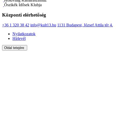
Holdvilág Kamaraszínház
Őszikék Idősek Klubja
Központi elérhetőség
+36 1 320 38 42
info@kult13.hu
1131 Budapest, József Attila tér 4.
Nyilatkozatok
Hírlevél
Oldal tetejére