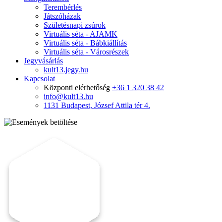
Terembérlés
Játszóházak
Születésnapi zsúrok
Virtuális séta - AJAMK
Virtuális séta - Bábkiállítás
Virtuális séta - Városrészek
Jegyvásárlás
kult13.jegy.hu
Kapcsolat
Központi elérhetőség
+36 1 320 38 42
info@kult13.hu
1131 Budapest, József Attila tér 4.