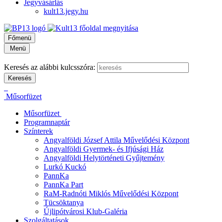
Jegyvásárlás
kult13.jegy.hu
Főmenü
Menü
Keresés az alábbi kulcsszóra:
Műsorfüzet
Műsorfüzet
Programnaptár
Színterek
Angyalföldi József Attila Művelődési Központ
Angyalföldi Gyermek- és Ifjúsági Ház
Angyalföldi Helytörténeti Gyűjtemény
Lurkó Kuckó
PannKa
PannKa Part
RaM-Radnóti Miklós Művelődési Központ
Tücsöktanya
Újlipótvárosi Klub-Galéria
Szolgáltatások