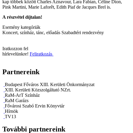
kap többek között Charles Aznavour, Lara Fabian, Céline Dion,
Pink Martini, Marie Laforêt, Edith Piaf de Jacques Brel is.
A részvétel díjtalan!
Esemény kategóriák
Koncert, színház, tánc, előadás
Szabadtéri rendezvény
Iratkozzon fel
hírlevelünkre!
Feliratkozás
Partnereink
Budapest Főváros XIII. Kerületi Önkormányzat
XIII. Kerületi Közszolgáltató NZrt.
RaM-ArT Színház
RaM Garázs
Fővárosi Szabó Ervin Könyvtár
Hírnök
TV13
További partnereink