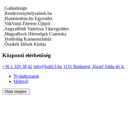
Gallaidesign
Rendezvenyhelyszinek.hu
Homoludens.hu Egyesület
VakVarjú Étterem Újlipót
Angyalföldi Vadrózsa Táncegyüttes
MagyaRock Hírességek Csarnoka
Holdvilág Kamaraszínház
Őszikék Idősek Klubja
Központi elérhetőség
+36 1 320 38 42
info@kult13.hu
1131 Budapest, József Attila tér 4.
Nyilatkozatok
Hírlevél
Oldal tetejére