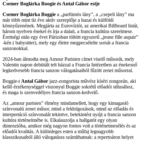
Csemer Boglárka Boogie és Antal Gábor estje
Csemer Boglárka Boggie
a „parfümös lány”, a „csepeli lány” ma
már több mint tíz éve aktív szereplője a hazai és külföldi
könnyűzenének. Megjárta az Eurovíziót, az amerikai Billboard listát,
három nyelven énekel és írja a dalait, a francia kultúra szerelmese.
Érettségi után egy évet Párizsban töltött egyszerű „jeune fille aupair”
-kén ( babysitter), mely egy életre megpecsételte sorsát a francia
sanzonokkal.
2024-ban álmodta meg Amour Parisien címet viselő műsorát, mely
Valentin napon debütált telt házzal a Francia Intézetben az énekesnő
legkedvesebb francia sanzon válogatásaiból fűzött zenei műsorral.
Boggie-t
Antal Gábor
jazz-zongorista művész kíséri zongorán, aki
kellő érzékenységgel viszonyul Boggie sokrétű előadói stílusához,
és maga is szenvedélyes francia sanzon-kedvelő.
Az „amour parisien” élmény mindamellett, hogy egy kimagasló
színvonalú zenei műsor, mind a feldolgozások, mind az előadás és
interpretáció színvonalát tekintve, betekintést nyújt a francia sanzon
kultúra történelmébe is. Elkalauzolja a hallgatót egy olyan
dimenzióba, amikor még nagyon fontos volt a történetmesélés és az
előadói kvalitás. A különleges esten a műfaj legnagyobb
klasszikusaiból álló válogatásra számíthatnak: a repertoáron helyet