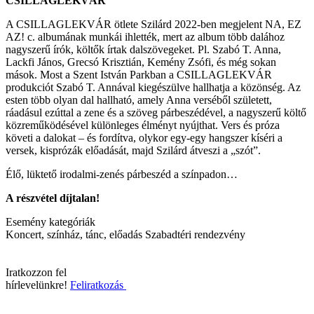
CSILLAGLEKVÁR
A CSILLAGLEKVÁR ötlete Szilárd 2022-ben megjelent NA, EZ
AZ! c. albumának munkái ihlették, mert az album több dalához
nagyszerű írók, költők írtak dalszövegeket. Pl. Szabó T. Anna,
Lackfi János, Grecsó Krisztián, Kemény Zsófi, és még sokan
mások. Most a Szent István Parkban a CSILLAGLEKVÁR
produkciót Szabó T. Annával kiegészülve hallhatja a közönség. Az
esten több olyan dal hallható, amely Anna verséből született,
ráadásul ezúttal a zene és a szöveg párbeszédével, a nagyszerű költő
közreműködésével különleges élményt nyújthat. Vers és próza
követi a dalokat – és fordítva, olykor egy-egy hangszer kíséri a
versek, kisprózák előadását, majd Szilárd átveszi a „szót”.
Élő, lüktető irodalmi-zenés párbeszéd a színpadon…
A részvétel díjtalan!
Esemény kategóriák
Koncert, színház, tánc, előadás
Szabadtéri rendezvény
Iratkozzon fel
hírlevelünkre!
Feliratkozás