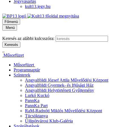
Jegyvásárlás
kult13.jegy.hu
Főmenü
Menü
Keresés az alábbi kulcsszóra:
Műsorfüzet
Műsorfüzet
Programnaptár
Színterek
Angyalföldi József Attila Művelődési Központ
Angyalföldi Gyermek- és Ifjúsági Ház
Angyalföldi Helytörténeti Gyűjtemény
Lurkó Kuckó
PannKa
PannKa Part
RaM-Radnóti Miklós Művelődési Központ
Tücsöktanya
Újlipótvárosi Klub-Galéria
Szolgáltatások