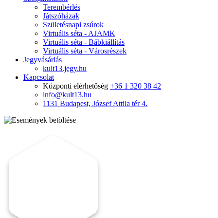
Terembérlés
Játszóházak
Születésnapi zsúrok
Virtuális séta - AJAMK
Virtuális séta - Bábkiállítás
Virtuális séta - Városrészek
Jegyvásárlás
kult13.jegy.hu
Kapcsolat
Központi elérhetőség
+36 1 320 38 42
info@kult13.hu
1131 Budapest, József Attila tér 4.