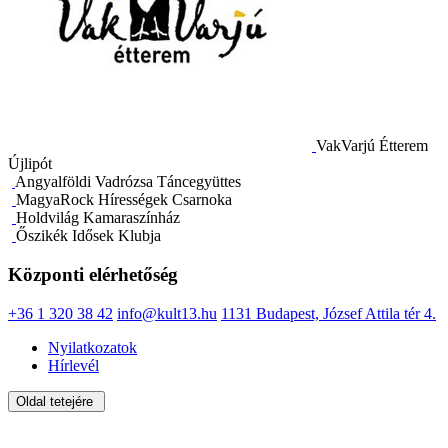
VakVarjú Étterem
Újlipót
Angyalföldi Vadrózsa Táncegyüttes
MagyaRock Hírességek Csarnoka
Holdvilág Kamaraszínház
Őszikék Idősek Klubja
Központi elérhetőség
+36 1 320 38 42
info@kult13.hu
1131 Budapest, József Attila tér 4.
Nyilatkozatok
Hírlevél
Oldal tetejére