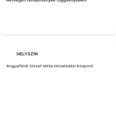
Hétvégén rendezvények függvényében!
HELYSZÍN
Angyalföldi József Attila Művelődési Központ