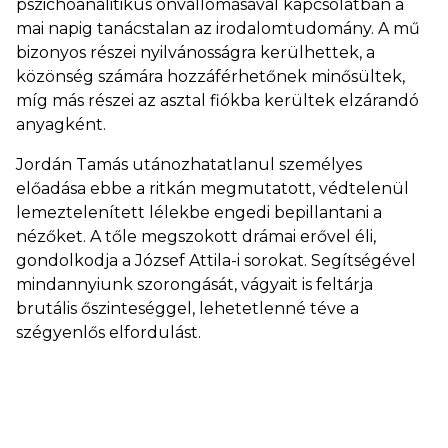
pszichoanalitikus önvallomásával kapcsolatban a
mai napig tanácstalan az irodalomtudomány. A mű
bizonyos részei nyilvánosságra kerülhettek, a
közönség számára hozzáférhetőnek minősültek,
míg más részei az asztal fiókba kerültek elzárandó
anyagként.
Jordán Tamás utánozhatatlanul személyes
előadása ebbe a ritkán megmutatott, védtelenül
lemeztelenített lélekbe engedi bepillantani a
nézőket. A tőle megszokott drámai erővel éli,
gondolkodja a József Attila-i sorokat. Segítségével
mindannyiunk szorongását, vágyait is feltárja
brutális őszinteséggel, lehetetlenné téve a
szégyenlős elfordulást.