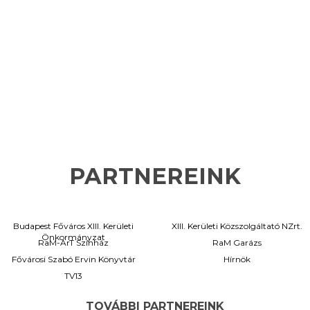
PARTNEREINK
Budapest Főváros XIII. Kerületi
XIII. Kerületi Közszolgáltató NZrt.
Önkormányzat
RaM-ArT Színház
RaM Garázs
Fővárosi Szabó Ervin Könyvtár
Hírnök
TV13
TOVÁBBI PARTNEREINK