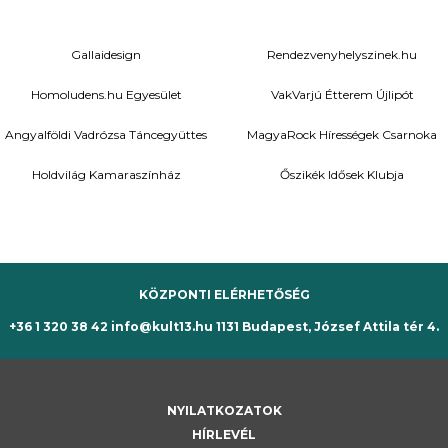
Gallaidesign
Rendezvenyhelyszinek.hu
Homoludens.hu Egyesület
VakVarjú Étterem Újlipót
Angyalföldi Vadrózsa Táncegyüttes
MagyaRock Hírességek Csarnoka
Holdvilág Kamaraszínház
Őszikék Idősek Klubja
KÖZPONTI ELÉRHETŐSÉG
+36 1 320 38 42
info@kult13.hu
1131 Budapest, József Attila tér 4.
NYILATKOZATOK
HÍRLEVÉL