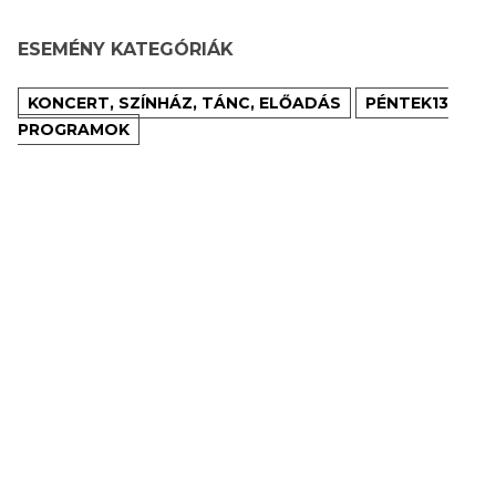
ESEMÉNY KATEGÓRIÁK
KONCERT, SZÍNHÁZ, TÁNC, ELŐADÁS
PÉNTEK13
PROGRAMOK
Iratkozzon
fel
HÍRLEVELÜNKRE!
TKOZÁS