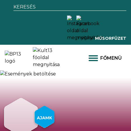
Keresés az alábbi kulcsszóra:
MŰSORFÜZET
FŐMENÜ
AJAMK