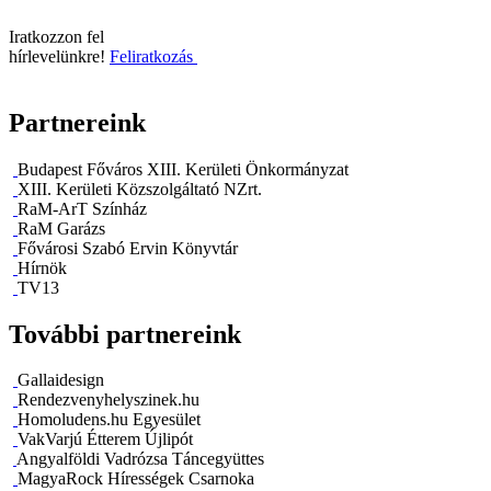
Iratkozzon fel
hírlevelünkre!
Feliratkozás
Partnereink
Budapest Főváros XIII. Kerületi Önkormányzat
XIII. Kerületi Közszolgáltató NZrt.
RaM-ArT Színház
RaM Garázs
Fővárosi Szabó Ervin Könyvtár
Hírnök
TV13
További partnereink
Gallaidesign
Rendezvenyhelyszinek.hu
Homoludens.hu Egyesület
VakVarjú Étterem Újlipót
Angyalföldi Vadrózsa Táncegyüttes
MagyaRock Hírességek Csarnoka