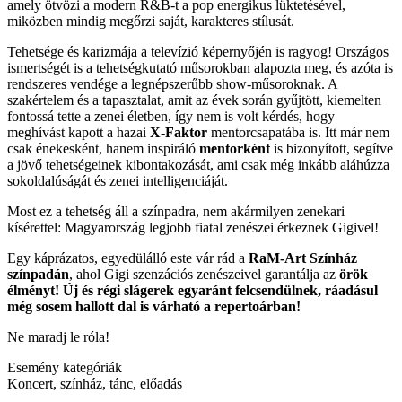
amely ötvözi a modern R&B-t a pop energikus lüktetésével,
miközben mindig megőrzi saját, karakteres stílusát.
Tehetsége és karizmája a televízió képernyőjén is ragyog! Országos
ismertségét is a tehetségkutató műsorokban alapozta meg, és azóta is
rendszeres vendége a legnépszerűbb show-műsoroknak. A
szakértelem és a tapasztalat, amit az évek során gyűjtött, kiemelten
fontossá tette a zenei életben, így nem is volt kérdés, hogy
meghívást kapott a hazai
X-Faktor
mentorcsapatába is. Itt már nem
csak énekesként, hanem inspiráló
mentorként
is bizonyított, segítve
a jövő tehetségeinek kibontakozását, ami csak még inkább aláhúzza
sokoldalúságát és zenei intelligenciáját.
Most ez a tehetség áll a színpadra, nem akármilyen zenekari
kísérettel: Magyarország legjobb fiatal zenészei érkeznek Gigivel!
Egy káprázatos, egyedülálló este vár rád a
RaM-Art Színház
színpadán
, ahol Gigi szenzációs zenészeivel garantálja az
örök
élményt! Új és régi slágerek egyaránt felcsendülnek, ráadásul
még sosem hallott dal is várható a repertoárban!
Ne maradj le róla!
Esemény kategóriák
Koncert, színház, tánc, előadás