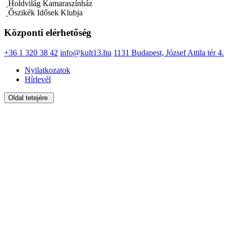
Holdvilág Kamaraszínház
Őszikék Idősek Klubja
Központi elérhetőség
+36 1 320 38 42
info@kult13.hu
1131 Budapest, József Attila tér 4.
Nyilatkozatok
Hírlevél
Oldal tetejére