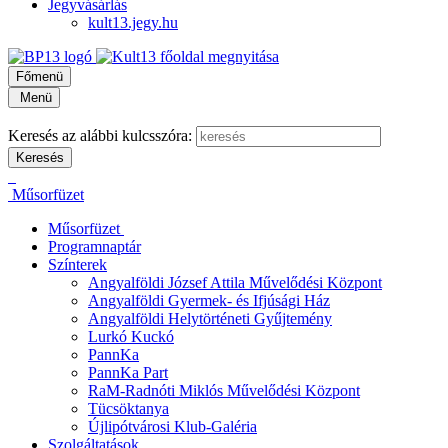
Jegyvásárlás
kult13.jegy.hu
Főmenü
Menü
Keresés az alábbi kulcsszóra:
Műsorfüzet
Műsorfüzet
Programnaptár
Színterek
Angyalföldi József Attila Művelődési Központ
Angyalföldi Gyermek- és Ifjúsági Ház
Angyalföldi Helytörténeti Gyűjtemény
Lurkó Kuckó
PannKa
PannKa Part
RaM-Radnóti Miklós Művelődési Központ
Tücsöktanya
Újlipótvárosi Klub-Galéria
Szolgáltatások