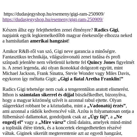
https://dudasjegyshop.hu/esemeny/gigi-ram-250909/
https://dudasjegyshop.hu/esemeny/gigi-ram-250909/
Készen állsz egy felejthetetlen zenei élményre?
Radics Gigi
,
napjaink egyik legkiemelkedőbb magyar énekesnője elhozza neked
a hamisítatlan
amerikai hangzást
!
Amikor R&B-ről van szó, Gigi neve garancia a minőségre.
Fantasztikus technikája, világszínvonalú zenei tudása és profi
színpadi jelenléte nem véletlenül keltette fel
Quincy Jones
figyelmét
is. A zenei legenda, aki olyan ikonokkal dolgozott együtt, mint
Michael Jackson, Frank Sinatra, Stevie Wonder vagy Miles Davis,
egykoron így méltatta Gigit:
„Gigi a fiatal Aretha Franklin!”
Radics Gigi tehetsége nem csak a tengerentúlon aratott elismerést.
Itthon is
számtalan sikerrel és díjjal
büszkélkedhet, bizonyítva,
hogy a magyar közönség szívét is azonnal rabul ejtette. Olyan
slágerekkel robbant be a köztudatba, mint a
„Vadonatúj érzés”
,
ami azonnal a rádiók kedvencévé vált. Azóta is folyamatosan ontja a
fülbemászó dallamokat, gondoljunk csak az
„Úgy fáj”
, a
„Ne
engedj el”
vagy a
„Mire vársz”
című dalaira, amelyek mind-mind
a toplisták élére törtek, és a koncertek elengedhetetlen részévé
váltak. Giginek sikerült megteremtenie azt az egyedi hangzást,