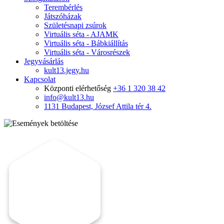
Terembérlés
Játszóházak
Születésnapi zsúrok
Virtuális séta - AJAMK
Virtuális séta - Bábkiállítás
Virtuális séta - Városrészek
Jegyvásárlás
kult13.jegy.hu
Kapcsolat
Központi elérhetőség
+36 1 320 38 42
info@kult13.hu
1131 Budapest, József Attila tér 4.