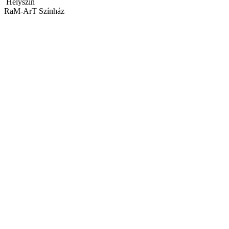
Helyszín
RaM-ArT Színház