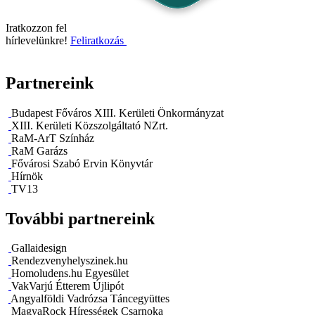
Iratkozzon fel
hírlevelünkre!
Feliratkozás
Partnereink
Budapest Főváros XIII. Kerületi Önkormányzat
XIII. Kerületi Közszolgáltató NZrt.
RaM-ArT Színház
RaM Garázs
Fővárosi Szabó Ervin Könyvtár
Hírnök
TV13
További partnereink
Gallaidesign
Rendezvenyhelyszinek.hu
Homoludens.hu Egyesület
VakVarjú Étterem Újlipót
Angyalföldi Vadrózsa Táncegyüttes
MagyaRock Hírességek Csarnoka