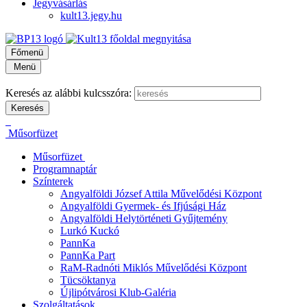
Jegyvásárlás
kult13.jegy.hu
Főmenü
Menü
Keresés az alábbi kulcsszóra:
Műsorfüzet
Műsorfüzet
Programnaptár
Színterek
Angyalföldi József Attila Művelődési Központ
Angyalföldi Gyermek- és Ifjúsági Ház
Angyalföldi Helytörténeti Gyűjtemény
Lurkó Kuckó
PannKa
PannKa Part
RaM-Radnóti Miklós Művelődési Központ
Tücsöktanya
Újlipótvárosi Klub-Galéria
Szolgáltatások