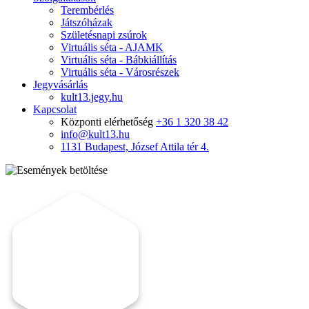
Terembérlés
Játszóházak
Születésnapi zsúrok
Virtuális séta - AJAMK
Virtuális séta - Bábkiállítás
Virtuális séta - Városrészek
Jegyvásárlás
kult13.jegy.hu
Kapcsolat
Központi elérhetőség
+36 1 320 38 42
info@kult13.hu
1131 Budapest, József Attila tér 4.