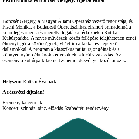
Fischl Mónika és Boncsér Gergely: Operadélután
Boncsér Gergely, a Magyar Állami Operaház vezető tenoristája, és
Fischl Mónika, a Budapesti Operettszínház elismert primadonnája
különleges opera- és operettválogatással érkeznek a Ruttkai
Kultúrparkba. A neves művészek közös fellépése felejthetetlen zenei
élményt ígér a közönségnek, világhírű áriákkal és népszerű
dallamokkal. A program a klasszikus műfaj rajongóinak és a
könnyed nyári délutánok kedvelőinek is ideális választás. Az
esemény a kultúrpark kiemelt zenei rendezvényei közé tartozik.
Helyszín:
Ruttkai Éva park
A részvétel díjtalan!
Esemény kategóriák
Koncert, színház, tánc, előadás
Szabadtéri rendezvény