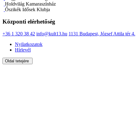
Holdvilág Kamaraszínház
Őszikék Idősek Klubja
Központi elérhetőség
+36 1 320 38 42
info@kult13.hu
1131 Budapest, József Attila tér 4.
Nyilatkozatok
Hírlevél
Oldal tetejére