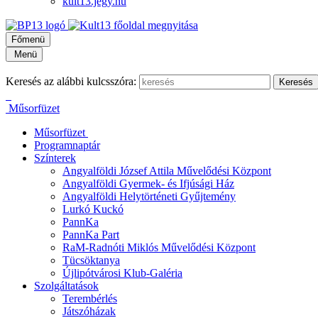
kult13.jegy.hu
Főmenü
Menü
Keresés az alábbi kulcsszóra:
Műsorfüzet
Műsorfüzet
Programnaptár
Színterek
Angyalföldi József Attila Művelődési Központ
Angyalföldi Gyermek- és Ifjúsági Ház
Angyalföldi Helytörténeti Gyűjtemény
Lurkó Kuckó
PannKa
PannKa Part
RaM-Radnóti Miklós Művelődési Központ
Tücsöktanya
Újlipótvárosi Klub-Galéria
Szolgáltatások
Terembérlés
Játszóházak