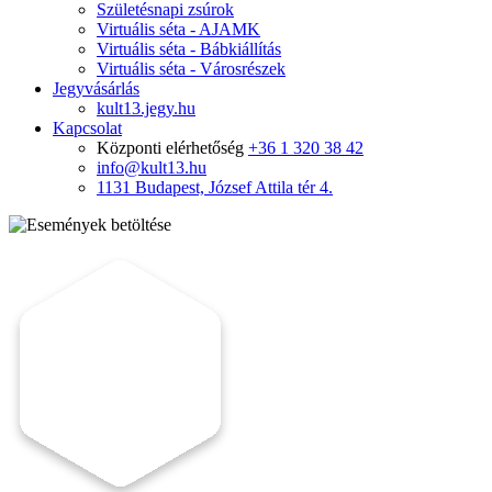
Születésnapi zsúrok
Virtuális séta - AJAMK
Virtuális séta - Bábkiállítás
Virtuális séta - Városrészek
Jegyvásárlás
kult13.jegy.hu
Kapcsolat
Központi elérhetőség
+36 1 320 38 42
info@kult13.hu
1131 Budapest, József Attila tér 4.