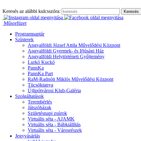
Ugrás
a
Keresés az alábbi kulcsszóra:
tartalomhoz
Műsorfüzet
Programnaptár
Színterek
Angyalföldi József Attila Művelődési Központ
Angyalföldi Gyermek- és Ifjúsági Ház
Angyalföldi Helytörténeti Gyűjtemény
Lurkó Kuckó
PannKa
PannKa Part
RaM-Radnóti Miklós Művelődési Központ
Tücsöktanya
Újlipótvárosi Klub-Galéria
Szolgáltatások
Terembérlés
Játszóházak
Születésnapi zsúrok
Virtuális séta - AJAMK
Virtuális séta - Bábkiállítás
Virtuális séta - Városrészek
Jegyvásárlás