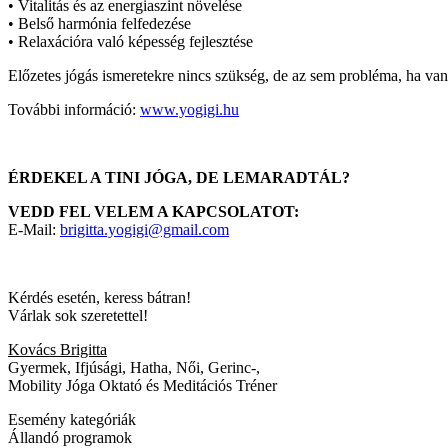
• Vitalitás és az energiaszint növelése
• Belső harmónia felfedezése
• Relaxációra való képesség fejlesztése
Előzetes jógás ismeretekre nincs szükség, de az sem probléma, ha van
További információ:
www.yogigi.hu
ÉRDEKEL A TINI JÓGA, DE LEMARADTÁL?
VEDD FEL VELEM A KAPCSOLATOT:
E-Mail:
brigitta.yogigi@gmail.com
Kérdés esetén, keress bátran!
Várlak sok szeretettel!
Kovács Brigitta
Gyermek, Ifjúsági, Hatha, Női, Gerinc-,
Mobility Jóga Oktató és Meditációs Tréner
Esemény kategóriák
Állandó programok