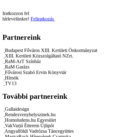
Iratkozzon fel
hírlevelünkre!
Feliratkozás
Partnereink
Budapest Főváros XIII. Kerületi Önkormányzat
XIII. Kerületi Közszolgáltató NZrt.
RaM-ArT Színház
RaM Garázs
Fővárosi Szabó Ervin Könyvtár
Hírnök
TV13
További partnereink
Gallaidesign
Rendezvenyhelyszinek.hu
Homoludens.hu Egyesület
VakVarjú Étterem Újlipót
Angyalföldi Vadrózsa Táncegyüttes
MagyaRock Hírességek Csarnoka