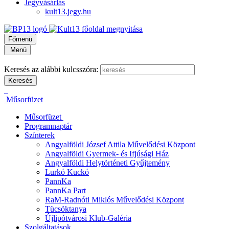
Jegyvásárlás
kult13.jegy.hu
Főmenü
Menü
Keresés az alábbi kulcsszóra:
Műsorfüzet
Műsorfüzet
Programnaptár
Színterek
Angyalföldi József Attila Művelődési Központ
Angyalföldi Gyermek- és Ifjúsági Ház
Angyalföldi Helytörténeti Gyűjtemény
Lurkó Kuckó
PannKa
PannKa Part
RaM-Radnóti Miklós Művelődési Központ
Tücsöktanya
Újlipótvárosi Klub-Galéria
Szolgáltatások