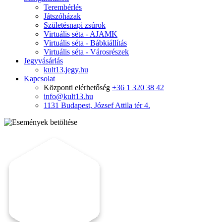
Terembérlés
Játszóházak
Születésnapi zsúrok
Virtuális séta - AJAMK
Virtuális séta - Bábkiállítás
Virtuális séta - Városrészek
Jegyvásárlás
kult13.jegy.hu
Kapcsolat
Központi elérhetőség
+36 1 320 38 42
info@kult13.hu
1131 Budapest, József Attila tér 4.