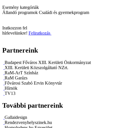
Esemény kategóriák
Állandó programok
Családi és gyermekprogram
Iratkozzon fel
hírlevelünkre!
Feliratkozás
Partnereink
Budapest Főváros XIII. Kerületi Önkormányzat
XIII. Kerületi Közszolgáltató NZrt.
RaM-ArT Színház
RaM Garázs
Fővárosi Szabó Ervin Könyvtár
Hírnök
TV13
További partnereink
Gallaidesign
Rendezvenyhelyszinek.hu
Homoludens.hu Egyesület