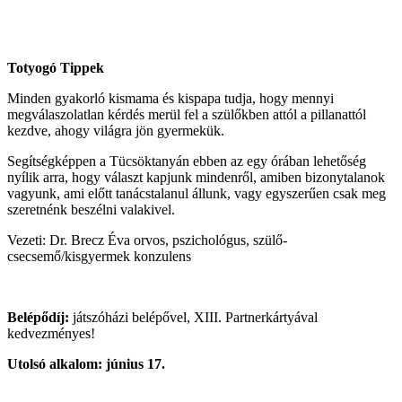
Totyogó Tippek
Minden gyakorló kismama és kispapa tudja, hogy mennyi
megválaszolatlan kérdés merül fel a szülőkben attól a pillanattól
kezdve, ahogy világra jön gyermekük.
Segítségképpen a Tücsöktanyán ebben az egy órában lehetőség
nyílik arra, hogy választ kapjunk mindenről, amiben bizonytalanok
vagyunk, ami előtt tanácstalanul állunk, vagy egyszerűen csak meg
szeretnénk beszélni valakivel.
Vezeti: Dr.
Brecz Éva orvos, pszichológus, szülő-
csecsemő/kisgyermek konzulens
Belépődíj:
játszóházi belépővel, XIII. Partnerkártyával
kedvezményes!
Utolsó alkalom: június 17.