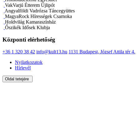
VakVarjú Étterem Újlipót
Angyalföldi Vadrózsa Táncegyüttes
MagyaRock Hírességek Csarnoka
Holdvilág Kamaraszínház
Őszikék Idősek Klubja
Központi elérhetőség
+36 1 320 38 42
info@kult13.hu
1131 Budapest, József Attila tér 4.
Nyilatkozatok
Hírlevél
Oldal tetejére