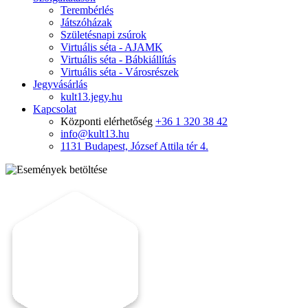
Terembérlés
Játszóházak
Születésnapi zsúrok
Virtuális séta - AJAMK
Virtuális séta - Bábkiállítás
Virtuális séta - Városrészek
Jegyvásárlás
kult13.jegy.hu
Kapcsolat
Központi elérhetőség
+36 1 320 38 42
info@kult13.hu
1131 Budapest, József Attila tér 4.