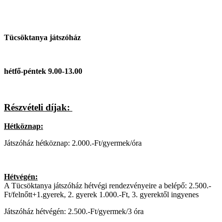
Tücsöktanya játszóház
hétfő-péntek 9.00-13.00
Részvételi díjak:
Hétköznap:
Játszóház hétköznap: 2.000.-Ft/gyermek/óra
Hétvégén:
A Tücsöktanya játszóház hétvégi rendezvényeire a belépő: 2.500.-
Ft/felnőtt+1.gyerek, 2. gyerek 1.000.-Ft, 3. gyerektől ingyenes
Játszóház hétvégén: 2.500.-Ft/gyermek/3 óra