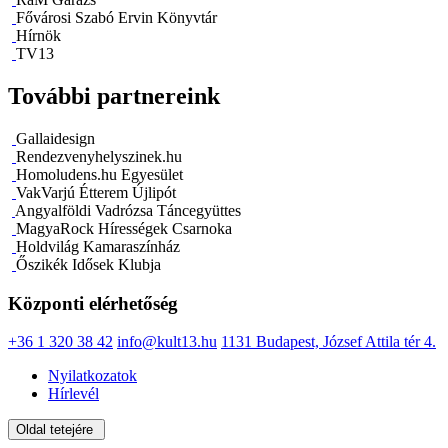
Fővárosi Szabó Ervin Könyvtár
Hírnök
TV13
További partnereink
Gallaidesign
Rendezvenyhelyszinek.hu
Homoludens.hu Egyesület
VakVarjú Étterem Újlipót
Angyalföldi Vadrózsa Táncegyüttes
MagyaRock Hírességek Csarnoka
Holdvilág Kamaraszínház
Őszikék Idősek Klubja
Központi elérhetőség
+36 1 320 38 42
info@kult13.hu
1131 Budapest, József Attila tér 4.
Nyilatkozatok
Hírlevél
Oldal tetejére