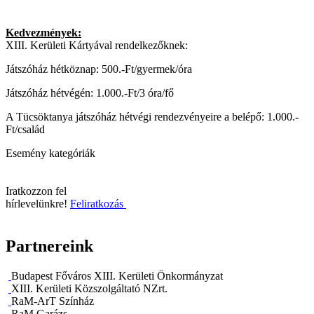
Kedvezmények:
XIII. Kerületi Kártyával rendelkezőknek:
Játszóház hétköznap: 500.-Ft/gyermek/óra
Játszóház hétvégén: 1.000.-Ft/3 óra/fő
A Tücsöktanya játszóház hétvégi rendezvényeire a belépő: 1.000.-
Ft/család
Esemény kategóriák
Iratkozzon fel
hírlevelünkre!
Feliratkozás
Partnereink
Budapest Főváros XIII. Kerületi Önkormányzat
XIII. Kerületi Közszolgáltató NZrt.
RaM-ArT Színház
RaM Garázs