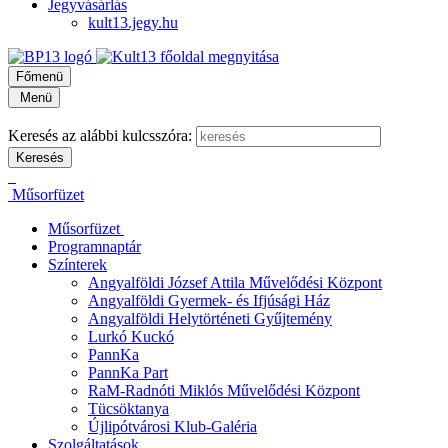
Jegyvásárlás
kult13.jegy.hu
Főmenü
Menü
Keresés az alábbi kulcsszóra:
Műsorfüzet
Műsorfüzet
Programnaptár
Színterek
Angyalföldi József Attila Művelődési Központ
Angyalföldi Gyermek- és Ifjúsági Ház
Angyalföldi Helytörténeti Gyűjtemény
Lurkó Kuckó
PannKa
PannKa Part
RaM-Radnóti Miklós Művelődési Központ
Tücsöktanya
Újlipótvárosi Klub-Galéria
Szolgáltatások