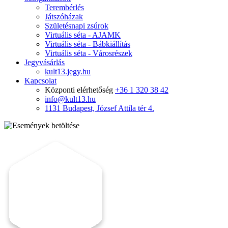
Terembérlés
Játszóházak
Születésnapi zsúrok
Virtuális séta - AJAMK
Virtuális séta - Bábkiállítás
Virtuális séta - Városrészek
Jegyvásárlás
kult13.jegy.hu
Kapcsolat
Központi elérhetőség
+36 1 320 38 42
info@kult13.hu
1131 Budapest, József Attila tér 4.