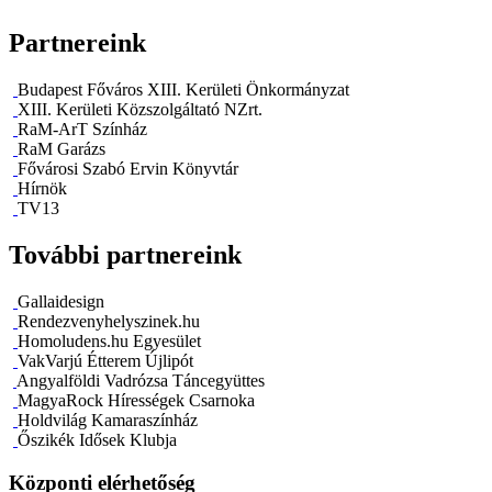
Partnereink
Budapest Főváros XIII. Kerületi Önkormányzat
XIII. Kerületi Közszolgáltató NZrt.
RaM-ArT Színház
RaM Garázs
Fővárosi Szabó Ervin Könyvtár
Hírnök
TV13
További partnereink
Gallaidesign
Rendezvenyhelyszinek.hu
Homoludens.hu Egyesület
VakVarjú Étterem Újlipót
Angyalföldi Vadrózsa Táncegyüttes
MagyaRock Hírességek Csarnoka
Holdvilág Kamaraszínház
Őszikék Idősek Klubja
Központi elérhetőség