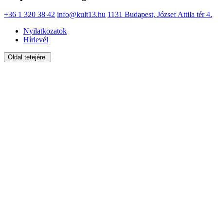
+36 1 320 38 42
info@kult13.hu
1131 Budapest, József Attila tér 4.
Nyilatkozatok
Hírlevél
Oldal tetejére