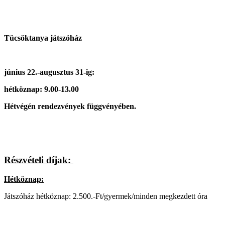
Tücsöktanya játszóház
június 22.-augusztus 31-ig:
hétköznap: 9.00-13.00
Hétvégén rendezvények függvényében.
Részvételi díjak:
Hétköznap:
Játszóház hétköznap: 2.500.-Ft/gyermek/minden megkezdett óra