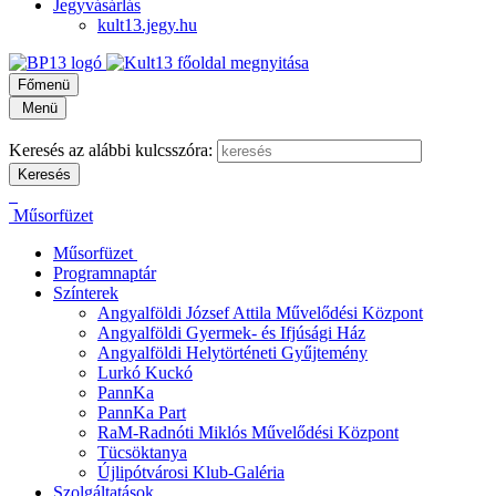
Jegyvásárlás
kult13.jegy.hu
Főmenü
Menü
Keresés az alábbi kulcsszóra:
Műsorfüzet
Műsorfüzet
Programnaptár
Színterek
Angyalföldi József Attila Művelődési Központ
Angyalföldi Gyermek- és Ifjúsági Ház
Angyalföldi Helytörténeti Gyűjtemény
Lurkó Kuckó
PannKa
PannKa Part
RaM-Radnóti Miklós Művelődési Központ
Tücsöktanya
Újlipótvárosi Klub-Galéria
Szolgáltatások