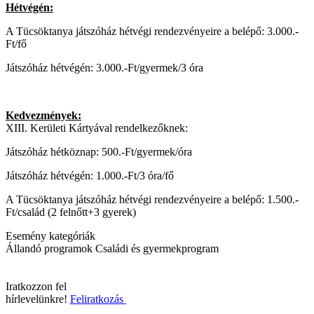
Hétvégén:
A Tücsöktanya játszóház hétvégi rendezvényeire a belépő: 3.000.-
Ft/fő
Játszóház hétvégén: 3.000.-Ft/gyermek/3 óra
Kedvezmények:
XIII. Kerületi Kártyával rendelkezőknek:
Játszóház hétköznap: 500.-Ft/gyermek/óra
Játszóház hétvégén: 1.000.-Ft/3 óra/fő
A Tücsöktanya játszóház hétvégi rendezvényeire a belépő: 1.500.-
Ft/család (2 felnőtt+3 gyerek)
Esemény kategóriák
Állandó programok
Családi és gyermekprogram
Iratkozzon fel
hírlevelünkre!
Feliratkozás