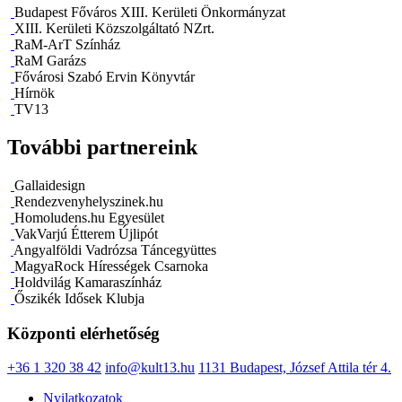
Budapest Főváros XIII. Kerületi Önkormányzat
XIII. Kerületi Közszolgáltató NZrt.
RaM-ArT Színház
RaM Garázs
Fővárosi Szabó Ervin Könyvtár
Hírnök
TV13
További partnereink
Gallaidesign
Rendezvenyhelyszinek.hu
Homoludens.hu Egyesület
VakVarjú Étterem Újlipót
Angyalföldi Vadrózsa Táncegyüttes
MagyaRock Hírességek Csarnoka
Holdvilág Kamaraszínház
Őszikék Idősek Klubja
Központi elérhetőség
+36 1 320 38 42
info@kult13.hu
1131 Budapest, József Attila tér 4.
Nyilatkozatok