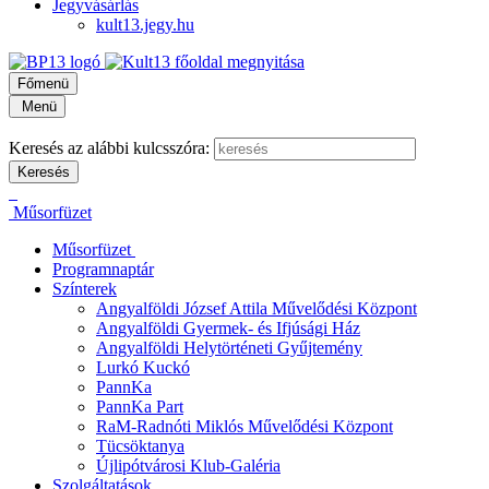
Jegyvásárlás
kult13.jegy.hu
Főmenü
Menü
Keresés az alábbi kulcsszóra:
Műsorfüzet
Műsorfüzet
Programnaptár
Színterek
Angyalföldi József Attila Művelődési Központ
Angyalföldi Gyermek- és Ifjúsági Ház
Angyalföldi Helytörténeti Gyűjtemény
Lurkó Kuckó
PannKa
PannKa Part
RaM-Radnóti Miklós Művelődési Központ
Tücsöktanya
Újlipótvárosi Klub-Galéria
Szolgáltatások