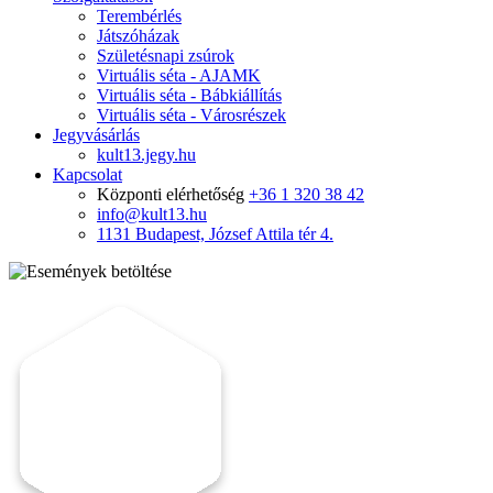
Terembérlés
Játszóházak
Születésnapi zsúrok
Virtuális séta - AJAMK
Virtuális séta - Bábkiállítás
Virtuális séta - Városrészek
Jegyvásárlás
kult13.jegy.hu
Kapcsolat
Központi elérhetőség
+36 1 320 38 42
info@kult13.hu
1131 Budapest, József Attila tér 4.