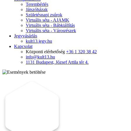
Terembérlés
Játszóházak
Születésnapi zsúrok
Virtuális séta - AJAMK
Virtuális séta - Bábkiállítás
Virtuális séta - Városrészek
Jegyvásárlás
kult13.jegy.hu
Kapcsolat
Központi elérhetőség
+36 1 320 38 42
info@kult13.hu
1131 Budapest, József Attila tér 4.