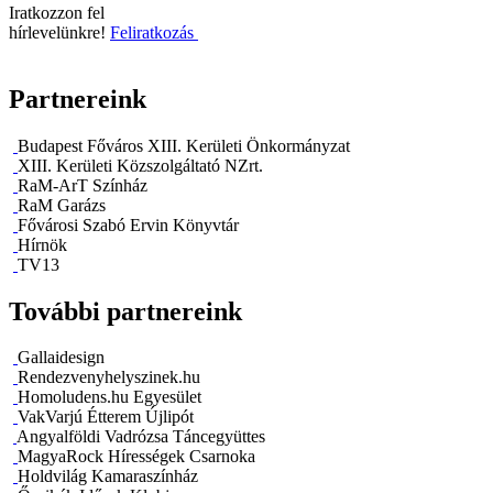
Iratkozzon fel
hírlevelünkre!
Feliratkozás
Partnereink
Budapest Főváros XIII. Kerületi Önkormányzat
XIII. Kerületi Közszolgáltató NZrt.
RaM-ArT Színház
RaM Garázs
Fővárosi Szabó Ervin Könyvtár
Hírnök
TV13
További partnereink
Gallaidesign
Rendezvenyhelyszinek.hu
Homoludens.hu Egyesület
VakVarjú Étterem Újlipót
Angyalföldi Vadrózsa Táncegyüttes
MagyaRock Hírességek Csarnoka
Holdvilág Kamaraszínház