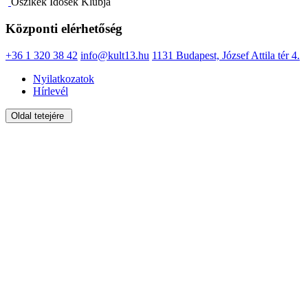
Őszikék Idősek Klubja
Központi elérhetőség
+36 1 320 38 42
info@kult13.hu
1131 Budapest, József Attila tér 4.
Nyilatkozatok
Hírlevél
Oldal tetejére