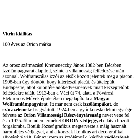
Vitrin kiállítás
100 éves az Orion márka
Az orosz származású Kremeneczky János 1882-ben Bécsben
izzólámpagyárat alapított, szinte a villamosság felfedezése után
azonnal. Wolframszálas izzói az elsők között jelentek meg a piacon.
1908-ban úgy döntött, hogy kiterjeszti piacát, és áttelepült
Budapestre, ahol különféle adókedvezmények miatt kecsegtetőbb
feltételekre talált. 1913-ban a Váci út 74. alatt, a Fővárosi
Elektromos Művek épületében megalapította a
Magyar
Wolframlámpagyárat
. Itt már nem csak
izzólámpákat
, de
szárazelemeket
is gyártott. 1924-ben a gyár kereskedelmi egysége
felvette az
Orion Villamossági Részvénytársaság
nevet vette fel,
és a 1925-től minden terméket
ORION védjeggyel
ellátva hozott
forgalomba. Bottlik József grafikus megtervezte a máig használt
háromfejes védjegyet, ami a korszak ikonikus art deco grafikai
alkotásává vált. Bár az üzem az izzólámpák, később
rádiócsövek