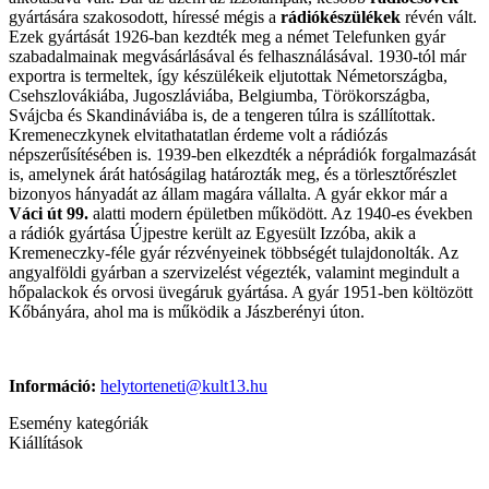
gyártására szakosodott, híressé mégis a
rádiókészülékek
révén vált.
Ezek gyártását 1926-ban kezdték meg a német Telefunken gyár
szabadalmainak megvásárlásával és felhasználásával. 1930-tól már
exportra is termeltek, így készülékeik eljutottak Németországba,
Csehszlovákiába, Jugoszláviába, Belgiumba, Törökországba,
Svájcba és Skandináviába is, de a tengeren túlra is szállítottak.
Kremeneczkynek elvitathatatlan érdeme volt a rádiózás
népszerűsítésében is. 1939-ben elkezdték a néprádiók forgalmazását
is, amelynek árát hatóságilag határozták meg, és a törlesztőrészlet
bizonyos hányadát az állam magára vállalta. A gyár ekkor már a
Váci út 99.
alatti modern épületben működött. Az 1940-es években
a rádiók gyártása Újpestre került az Egyesült Izzóba, akik a
Kremeneczky-féle gyár rézvényeinek többségét tulajdonolták. Az
angyalföldi gyárban a szervizelést végezték, valamint megindult a
hőpalackok és orvosi üvegáruk gyártása. A gyár 1951-ben költözött
Kőbányára, ahol ma is működik a Jászberényi úton.
Információ:
helytorteneti@kult13.hu
Esemény kategóriák
Kiállítások