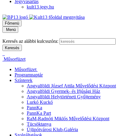
Jegyvásárlás
kult13.jegy.hu
Főmenü
Menü
Keresés az alábbi kulcsszóra:
Műsorfüzet
Műsorfüzet
Programnaptár
Színterek
Angyalföldi József Attila Művelődési Központ
Angyalföldi Gyermek- és Ifjúsági Ház
Angyalföldi Helytörténeti Gyűjtemény
Lurkó Kuckó
PannKa
PannKa Part
RaM-Radnóti Miklós Művelődési Központ
Tücsöktanya
Újlipótvárosi Klub-Galéria
Szolgáltatások