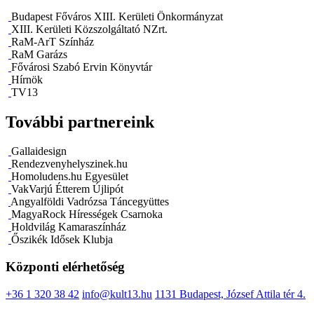
Budapest Főváros XIII. Kerületi Önkormányzat
XIII. Kerületi Közszolgáltató NZrt.
RaM-ArT Színház
RaM Garázs
Fővárosi Szabó Ervin Könyvtár
Hírnök
TV13
További partnereink
Gallaidesign
Rendezvenyhelyszinek.hu
Homoludens.hu Egyesület
VakVarjú Étterem Újlipót
Angyalföldi Vadrózsa Táncegyüttes
MagyaRock Hírességek Csarnoka
Holdvilág Kamaraszínház
Őszikék Idősek Klubja
Központi elérhetőség
+36 1 320 38 42
info@kult13.hu
1131 Budapest, József Attila tér 4.