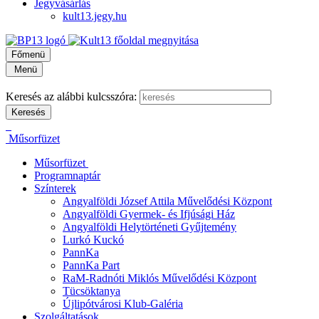
Jegyvásárlás
kult13.jegy.hu
Főmenü
Menü
Keresés az alábbi kulcsszóra:
Műsorfüzet
Műsorfüzet
Programnaptár
Színterek
Angyalföldi József Attila Művelődési Központ
Angyalföldi Gyermek- és Ifjúsági Ház
Angyalföldi Helytörténeti Gyűjtemény
Lurkó Kuckó
PannKa
PannKa Part
RaM-Radnóti Miklós Művelődési Központ
Tücsöktanya
Újlipótvárosi Klub-Galéria
Szolgáltatások