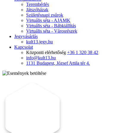
Terembérlés
Játszóházak
Születésnapi zsúrok
Virtuális séta - AJAMK
Virtuális séta - Bábkiállítás
Virtuális séta - Városrészek
Jegyvásárlás
kult13.jegy.hu
Kapcsolat
Központi elérhetőség
+36 1 320 38 42
info@kult13.hu
1131 Budapest, József Attila tér 4.