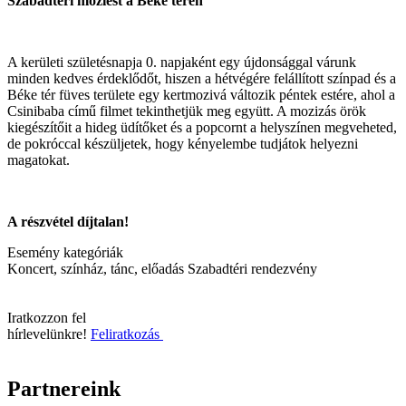
Szabadtéri moziest a Béke téren
A kerületi születésnapja 0. napjaként egy újdonsággal várunk
minden kedves érdeklődőt, hiszen a hétvégére felállított színpad és a
Béke tér füves területe egy kertmozivá változik péntek estére, ahol a
Csinibaba című filmet tekinthetjük meg együtt. A mozizás örök
kiegészítőit a hideg üdítőket és a popcornt a helyszínen megveheted,
de pokróccal készüljetek, hogy kényelembe tudjátok helyezni
magatokat.
A részvétel díjtalan!
Esemény kategóriák
Koncert, színház, tánc, előadás
Szabadtéri rendezvény
Iratkozzon fel
hírlevelünkre!
Feliratkozás
Partnereink