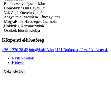
Rendezvenyhelyszinek.hu
Homoludens.hu Egyesület
VakVarjú Étterem Újlipót
Angyalföldi Vadrózsa Táncegyüttes
MagyaRock Hírességek Csarnoka
Holdvilág Kamaraszínház
Őszikék Idősek Klubja
Központi elérhetőség
+36 1 320 38 42
info@kult13.hu
1131 Budapest, József Attila tér 4.
Nyilatkozatok
Hírlevél
Oldal tetejére