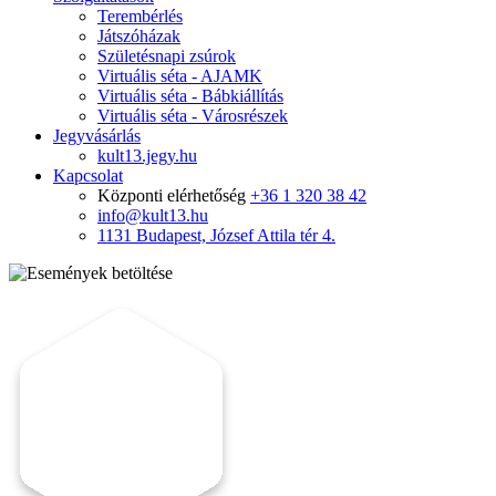
Terembérlés
Játszóházak
Születésnapi zsúrok
Virtuális séta - AJAMK
Virtuális séta - Bábkiállítás
Virtuális séta - Városrészek
Jegyvásárlás
kult13.jegy.hu
Kapcsolat
Központi elérhetőség
+36 1 320 38 42
info@kult13.hu
1131 Budapest, József Attila tér 4.