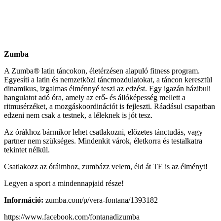
Zumba
A Zumba® latin táncokon, életérzésen alapuló fitness program.
Egyesíti a latin és nemzetközi táncmozdulatokat, a táncon keresztül
dinamikus, izgalmas élménnyé teszi az edzést. Egy igazán házibuli
hangulatot adó óra, amely az erő- és állóképesség mellett a
ritmusérzéket, a mozgáskoordinációt is fejleszti. Ráadásul csapatban
edzeni nem csak a testnek, a léleknek is jót tesz.
Az órákhoz bármikor lehet csatlakozni, előzetes tánctudás, vagy
partner nem szükséges. Mindenkit várok, életkorra és testalkatra
tekintet nélkül.
Csatlakozz az óráimhoz, zumbázz velem, éld át TE is az élményt!
Legyen a sport a mindennapjaid része!
Információ:
zumba.com/p/vera-fontana/1393182
https://www.facebook.com/fontanadizumba