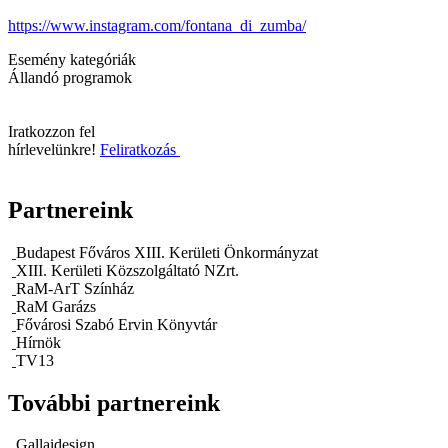
https://www.instagram.com/fontana_di_zumba/
Esemény kategóriák
Állandó programok
Iratkozzon fel
hírlevelünkre!
Feliratkozás
Partnereink
Budapest Főváros XIII. Kerületi Önkormányzat
XIII. Kerületi Közszolgáltató NZrt.
RaM-ArT Színház
RaM Garázs
Fővárosi Szabó Ervin Könyvtár
Hírnök
TV13
További partnereink
Gallaidesign