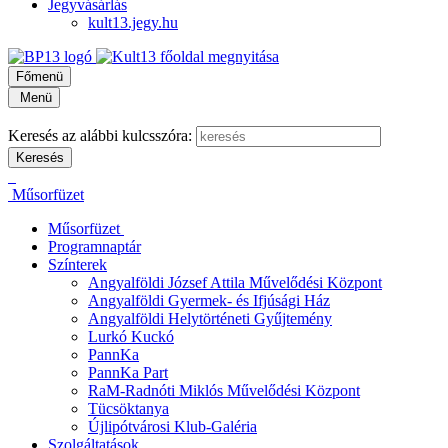
Jegyvásárlás
kult13.jegy.hu
Főmenü
Menü
Keresés az alábbi kulcsszóra:
Műsorfüzet
Műsorfüzet
Programnaptár
Színterek
Angyalföldi József Attila Művelődési Központ
Angyalföldi Gyermek- és Ifjúsági Ház
Angyalföldi Helytörténeti Gyűjtemény
Lurkó Kuckó
PannKa
PannKa Part
RaM-Radnóti Miklós Művelődési Központ
Tücsöktanya
Újlipótvárosi Klub-Galéria
Szolgáltatások