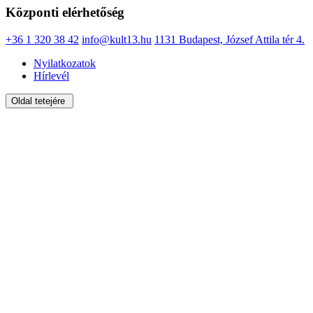
Központi elérhetőség
+36 1 320 38 42
info@kult13.hu
1131 Budapest, József Attila tér 4.
Nyilatkozatok
Hírlevél
Oldal tetejére