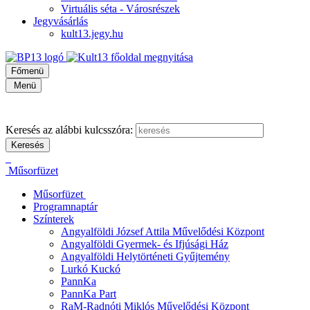
Virtuális séta - Városrészek
Jegyvásárlás
kult13.jegy.hu
Főmenü
Menü
Keresés az alábbi kulcsszóra:
Műsorfüzet
Műsorfüzet
Programnaptár
Színterek
Angyalföldi József Attila Művelődési Központ
Angyalföldi Gyermek- és Ifjúsági Ház
Angyalföldi Helytörténeti Gyűjtemény
Lurkó Kuckó
PannKa
PannKa Part
RaM-Radnóti Miklós Művelődési Központ