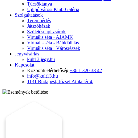
Tücsöktanya
Újlipótvárosi Klub-Galéria
Szolgáltatások
Terembérlés
Játszóházak
Születésnapi zsúrok
Virtuális séta - AJAMK
Virtuális séta - Bábkiállítás
Virtuális séta - Városrészek
Jegyvásárlás
kult13.jegy.hu
Kapcsolat
Központi elérhetőség
+36 1 320 38 42
info@kult13.hu
1131 Budapest, József Attila tér 4.