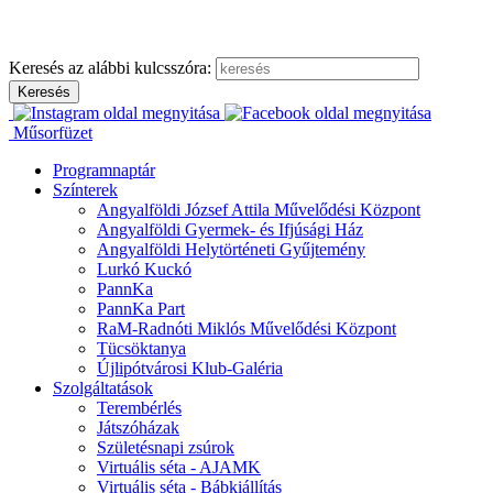
Ugrás
a
tartalomhoz
Keresés az alábbi kulcsszóra:
Műsorfüzet
Programnaptár
Színterek
Angyalföldi József Attila Művelődési Központ
Angyalföldi Gyermek- és Ifjúsági Ház
Angyalföldi Helytörténeti Gyűjtemény
Lurkó Kuckó
PannKa
PannKa Part
RaM-Radnóti Miklós Művelődési Központ
Tücsöktanya
Újlipótvárosi Klub-Galéria
Szolgáltatások
Terembérlés
Játszóházak
Születésnapi zsúrok
Virtuális séta - AJAMK
Virtuális séta - Bábkiállítás