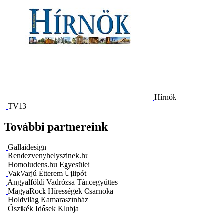
Hírnök
TV13
További partnereink
Gallaidesign
Rendezvenyhelyszinek.hu
Homoludens.hu Egyesület
VakVarjú Étterem Újlipót
Angyalföldi Vadrózsa Táncegyüttes
MagyaRock Hírességek Csarnoka
Holdvilág Kamaraszínház
Őszikék Idősek Klubja