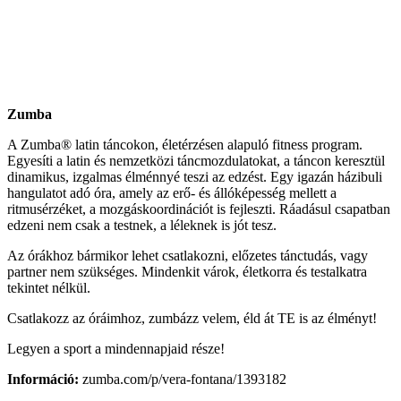
Zumba
A Zumba® latin táncokon, életérzésen alapuló fitness program.
Egyesíti a latin és nemzetközi táncmozdulatokat, a táncon keresztül
dinamikus, izgalmas élménnyé teszi az edzést. Egy igazán házibuli
hangulatot adó óra, amely az erő- és állóképesség mellett a
ritmusérzéket, a mozgáskoordinációt is fejleszti. Ráadásul csapatban
edzeni nem csak a testnek, a léleknek is jót tesz.
Az órákhoz bármikor lehet csatlakozni, előzetes tánctudás, vagy
partner nem szükséges. Mindenkit várok, életkorra és testalkatra
tekintet nélkül.
Csatlakozz az óráimhoz, zumbázz velem, éld át TE is az élményt!
Legyen a sport a mindennapjaid része!
Információ:
zumba.com/p/vera-fontana/1393182