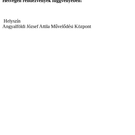
Hétvégén rendezvények függvényében!
Helyszín
Angyalföldi József Attila Művelődési Központ