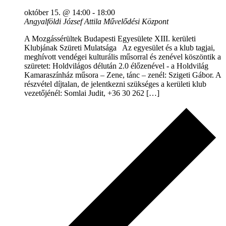
október 15. @ 14:00
-
18:00
Angyalföldi József Attila Művelődési Központ
A Mozgássérültek Budapesti Egyesülete XIII. kerületi
Klubjának Szüreti Mulatsága Az egyesület és a klub tagjai,
meghívott vendégei kulturális műsorral és zenével köszöntik a
szüretet: Holdvilágos délután 2.0 élőzenével - a Holdvilág
Kamaraszínház műsora – Zene, tánc – zenél: Szigeti Gábor. A
részvétel díjtalan, de jelentkezni szükséges a kerületi klub
vezetőjénél: Somlai Judit, +36 30 262 […]