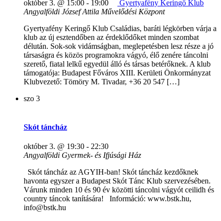
október 3. @ 15:00
-
19:00
Gyertyafény Keringő Klub
Angyalföldi József Attila Művelődési Központ
Gyertyafény Keringő Klub Családias, baráti légkörben várja a
klub az új esztendőben az érdeklődőket minden szombat
délután. Sok-sok vidámságban, meglepetésben lesz része a jó
társaságra és közös programokra vágyó, élő zenére táncolni
szerető, fiatal lelkű egyedül álló és társas betérőknek. A klub
támogatója: Budapest Főváros XIII. Kerületi Önkormányzat
Klubvezető: Tömöry M. Tivadar, +36 20 547 […]
szo
3
Skót táncház
október 3. @ 19:30
-
22:30
Angyalföldi Gyermek- és Ifjúsági Ház
Skót táncház az AGYIH-ban! Skót táncház kezdőknek
havonta egyszer a Budapest Skót Tánc Klub szervezésében.
Várunk minden 10 és 90 év közötti táncolni vágyót ceilidh és
country táncok tanítására! Információ: www.bstk.hu,
info@bstk.hu