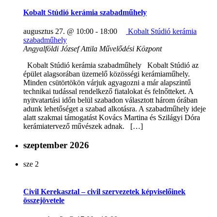
Kobalt Stúdió kerámia szabadműhely
augusztus 27. @ 10:00
-
18:00
Kobalt Stúdió kerámia
szabadműhely
Angyalföldi József Attila Művelődési Központ
Kobalt Stúdió kerámia szabadműhely Kobalt Stúdió az
épület alagsorában üzemelő közösségi kerámiaműhely.
Minden csütörtökön várjuk agyagozni a már alapszintű
technikai tudással rendelkező fiatalokat és felnőtteket. A
nyitvatartási időn belül szabadon választott három órában
adunk lehetőséget a szabad alkotásra. A szabadműhely ideje
alatt szakmai támogatást Kovács Martina és Szilágyi Dóra
kerámiatervező művészek adnak. […]
szeptember 2026
sze
2
Civil Kerekasztal – civil szervezetek képviselőinek
összejövetele