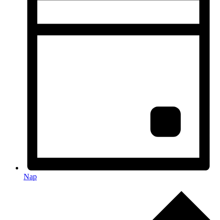
Nap
Események