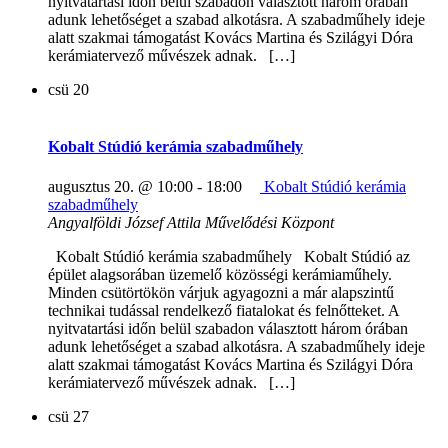
nyitvatartási időn belül szabadon választott három órában
adunk lehetőséget a szabad alkotásra. A szabadműhely ideje
alatt szakmai támogatást Kovács Martina és Szilágyi Dóra
kerámiatervező művészek adnak. […]
csü
20
Kobalt Stúdió kerámia szabadműhely
augusztus 20. @ 10:00
-
18:00
Kobalt Stúdió kerámia
szabadműhely
Angyalföldi József Attila Művelődési Központ
Kobalt Stúdió kerámia szabadműhely Kobalt Stúdió az
épület alagsorában üzemelő közösségi kerámiaműhely.
Minden csütörtökön várjuk agyagozni a már alapszintű
technikai tudással rendelkező fiatalokat és felnőtteket. A
nyitvatartási időn belül szabadon választott három órában
adunk lehetőséget a szabad alkotásra. A szabadműhely ideje
alatt szakmai támogatást Kovács Martina és Szilágyi Dóra
kerámiatervező művészek adnak. […]
csü
27