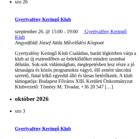
szo
26
Gyertyafény Keringő Klub
szeptember 26. @ 15:00
-
19:00
Gyertyafény Keringő
Klub
Angyalföldi József Attila Művelődési Központ
Gyertyafény Keringő Klub Családias, baráti légkörben várja a
klub az új esztendőben az érdeklődőket minden szombat
délután. Sok-sok vidámságban, meglepetésben lesz része a jó
társaságra és közös programokra vágyó, élő zenére táncolni
szerető, fiatal lelkű egyedül álló és társas betérőknek. A klub
támogatója: Budapest Főváros XIII. Kerületi Önkormányzat
Klubvezető: Tömöry M. Tivadar, +36 20 547 […]
október 2026
szo
3
Gyertyafény Keringő Klub