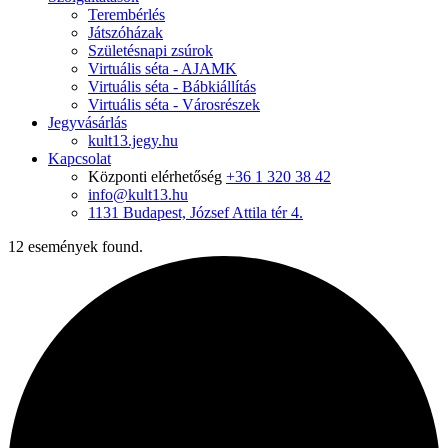
Terembérlés
Játszóházak
Születésnapi zsúrok
Virtuális séta - AJAMK
Virtuális séta - Bábkiállítás
Virtuális séta - Városrészek
Jegyvásárlás
kult13.jegy.hu
Kapcsolat
Központi elérhetőség
+36 1 320 38 42
info@kult13.hu
1131 Budapest, József Attila tér 4.
12 események found.