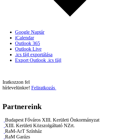
Google Naptár
iCalendar
Outlook 365
Outlook Live
.ics fájl exportálása
Export Outlook .ics fájl
Iratkozzon fel
hírlevelünkre!
Feliratkozás
Partnereink
Budapest Főváros XIII. Kerületi Önkormányzat
XIII. Kerületi Közszolgáltató NZrt.
RaM-ArT Színház
RaM Garázs