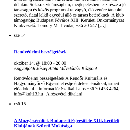
délután. Sok-sok vidámságban, meglepetésben lesz része a jó
társaságra és közös programokra vágyó, élő zenére táncolni
szerető, fiatal lelkű egyedül álló és társas betérőknek. A klub
támogatója: Budapest Főváros XIII. Kerületi Önkormányzat
Klubvezető: Tömöry M. Tivadar, +36 20 547 […]
sze
14
Rendvédelmi beszélgetések
október 14. @ 18:00
-
20:00
Angyalföldi József Attila Művelődési Központ
Rendvédelmi beszélgetések A Rendőr Kulturális és
Hagyományőrző Egyesület estje érdekes témákkal, ismert
előadókkal. Információ: Szalkai Lajos +36 30 453 4264,
info@kult13.hu A részvétel díjtalan!
csü
15
A Mozgássérültek Budapesti Egyesülete XIII. kerületi
Klubjának Szüreti Mulatsága