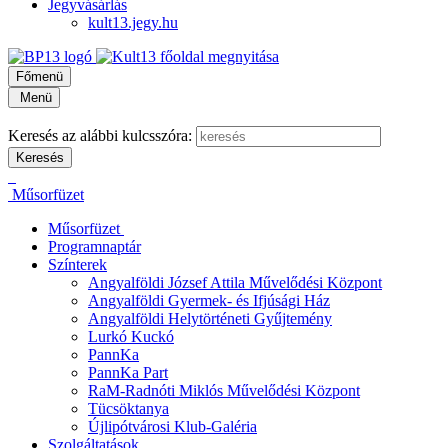
Jegyvásárlás
kult13.jegy.hu
Főmenü
Menü
Keresés az alábbi kulcsszóra:
Műsorfüzet
Műsorfüzet
Programnaptár
Színterek
Angyalföldi József Attila Művelődési Központ
Angyalföldi Gyermek- és Ifjúsági Ház
Angyalföldi Helytörténeti Gyűjtemény
Lurkó Kuckó
PannKa
PannKa Part
RaM-Radnóti Miklós Művelődési Központ
Tücsöktanya
Újlipótvárosi Klub-Galéria
Szolgáltatások