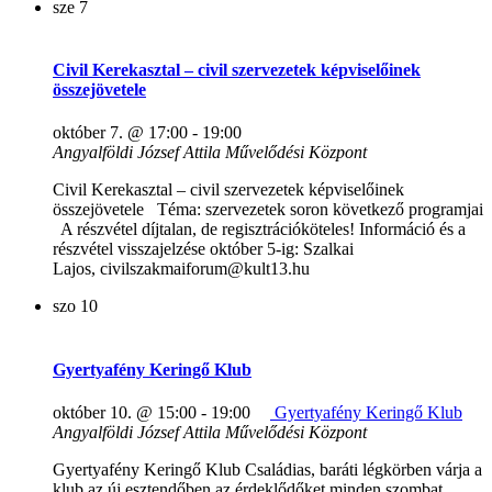
sze
7
Civil Kerekasztal – civil szervezetek képviselőinek
összejövetele
október 7. @ 17:00
-
19:00
Angyalföldi József Attila Művelődési Központ
Civil Kerekasztal – civil szervezetek képviselőinek
összejövetele Téma: szervezetek soron következő programjai
A részvétel díjtalan, de regisztrációköteles! Információ és a
részvétel visszajelzése október 5-ig: Szalkai
Lajos, civilszakmaiforum@kult13.hu
szo
10
Gyertyafény Keringő Klub
október 10. @ 15:00
-
19:00
Gyertyafény Keringő Klub
Angyalföldi József Attila Művelődési Központ
Gyertyafény Keringő Klub Családias, baráti légkörben várja a
klub az új esztendőben az érdeklődőket minden szombat