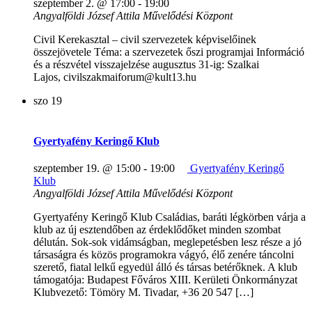
szeptember 2. @ 17:00
-
19:00
Angyalföldi József Attila Művelődési Központ
Civil Kerekasztal – civil szervezetek képviselőinek
összejövetele Téma: a szervezetek őszi programjai Információ
és a részvétel visszajelzése augusztus 31-ig: Szalkai
Lajos, civilszakmaiforum@kult13.hu
szo
19
Gyertyafény Keringő Klub
szeptember 19. @ 15:00
-
19:00
Gyertyafény Keringő
Klub
Angyalföldi József Attila Művelődési Központ
Gyertyafény Keringő Klub Családias, baráti légkörben várja a
klub az új esztendőben az érdeklődőket minden szombat
délután. Sok-sok vidámságban, meglepetésben lesz része a jó
társaságra és közös programokra vágyó, élő zenére táncolni
szerető, fiatal lelkű egyedül álló és társas betérőknek. A klub
támogatója: Budapest Főváros XIII. Kerületi Önkormányzat
Klubvezető: Tömöry M. Tivadar, +36 20 547 […]