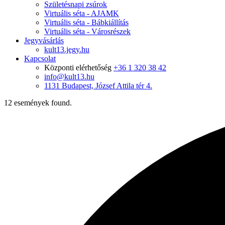
Születésnapi zsúrok
Virtuális séta - AJAMK
Virtuális séta - Bábkiállítás
Virtuális séta - Városrészek
Jegyvásárlás
kult13.jegy.hu
Kapcsolat
Központi elérhetőség
+36 1 320 38 42
info@kult13.hu
1131 Budapest, József Attila tér 4.
12 események found.