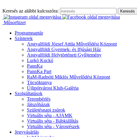
Ugrás
a
Keresés az alábbi kulcsszóra:
tartalomhoz
Műsorfüzet
Programnaptár
Színterek
Angyalföldi József Attila Művelődési Központ
Angyalföldi Gyermek- és Ifjúsági Ház
Angyalföldi Helytörténeti Gyűjtemény
Lurkó Kuckó
PannKa
PannKa Part
RaM-Radnóti Miklós Művelődési Központ
Tücsöktanya
Újlipótvárosi Klub-Galéria
Szolgáltatások
Terembérlés
Játszóházak
Születésnapi zsúrok
Virtuális séta - AJAMK
Virtuális séta - Bábkiállítás
Virtuális séta - Városrészek
Jegyvásárlás