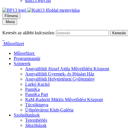
kult13.jegy.hu
Főmenü
Menü
Keresés az alábbi kulcsszóra:
Műsorfüzet
Műsorfüzet
Programnaptár
Színterek
Angyalföldi József Attila Művelődési Központ
Angyalföldi Gyermek- és Ifjúsági Ház
Angyalföldi Helytörténeti Gyűjtemény
Lurkó Kuckó
PannKa
PannKa Part
RaM-Radnóti Miklós Művelődési Központ
Tücsöktanya
Újlipótvárosi Klub-Galéria
Szolgáltatások
Terembérlés
Játszóházak