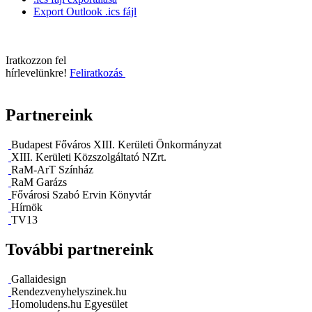
Export Outlook .ics fájl
Iratkozzon fel
hírlevelünkre!
Feliratkozás
Partnereink
Budapest Főváros XIII. Kerületi Önkormányzat
XIII. Kerületi Közszolgáltató NZrt.
RaM-ArT Színház
RaM Garázs
Fővárosi Szabó Ervin Könyvtár
Hírnök
TV13
További partnereink
Gallaidesign
Rendezvenyhelyszinek.hu
Homoludens.hu Egyesület