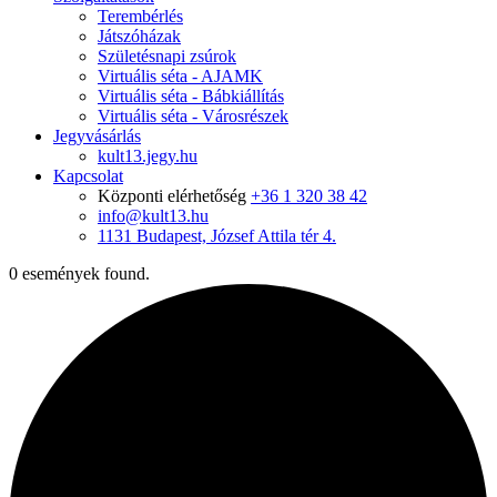
Terembérlés
Játszóházak
Születésnapi zsúrok
Virtuális séta - AJAMK
Virtuális séta - Bábkiállítás
Virtuális séta - Városrészek
Jegyvásárlás
kult13.jegy.hu
Kapcsolat
Központi elérhetőség
+36 1 320 38 42
info@kult13.hu
1131 Budapest, József Attila tér 4.
0 események found.