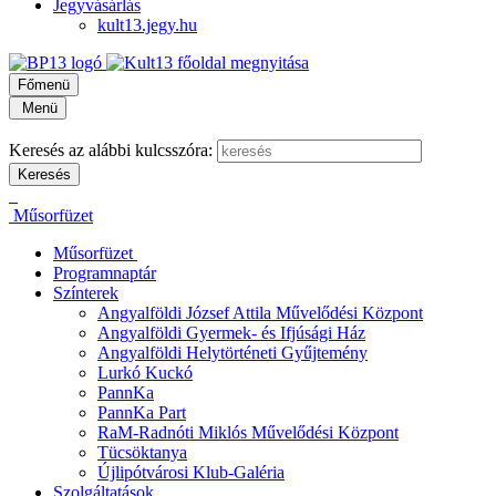
Jegyvásárlás
kult13.jegy.hu
Főmenü
Menü
Keresés az alábbi kulcsszóra:
Műsorfüzet
Műsorfüzet
Programnaptár
Színterek
Angyalföldi József Attila Művelődési Központ
Angyalföldi Gyermek- és Ifjúsági Ház
Angyalföldi Helytörténeti Gyűjtemény
Lurkó Kuckó
PannKa
PannKa Part
RaM-Radnóti Miklós Művelődési Központ
Tücsöktanya
Újlipótvárosi Klub-Galéria
Szolgáltatások