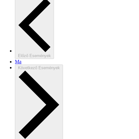
Előző
Események
Ma
Következő
Események