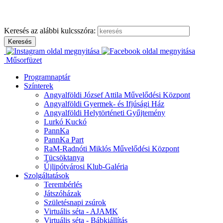
Ugrás
a
tartalomhoz
Keresés az alábbi kulcsszóra:
Műsorfüzet
Programnaptár
Színterek
Angyalföldi József Attila Művelődési Központ
Angyalföldi Gyermek- és Ifjúsági Ház
Angyalföldi Helytörténeti Gyűjtemény
Lurkó Kuckó
PannKa
PannKa Part
RaM-Radnóti Miklós Művelődési Központ
Tücsöktanya
Újlipótvárosi Klub-Galéria
Szolgáltatások
Terembérlés
Játszóházak
Születésnapi zsúrok
Virtuális séta - AJAMK
Virtuális séta - Bábkiállítás