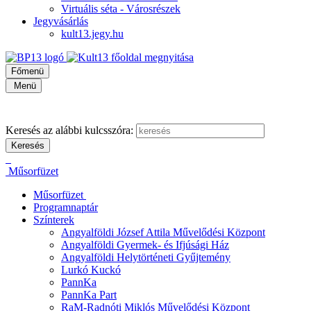
Virtuális séta - Városrészek
Jegyvásárlás
kult13.jegy.hu
Főmenü
Menü
Keresés az alábbi kulcsszóra:
Műsorfüzet
Műsorfüzet
Programnaptár
Színterek
Angyalföldi József Attila Művelődési Központ
Angyalföldi Gyermek- és Ifjúsági Ház
Angyalföldi Helytörténeti Gyűjtemény
Lurkó Kuckó
PannKa
PannKa Part
RaM-Radnóti Miklós Művelődési Központ