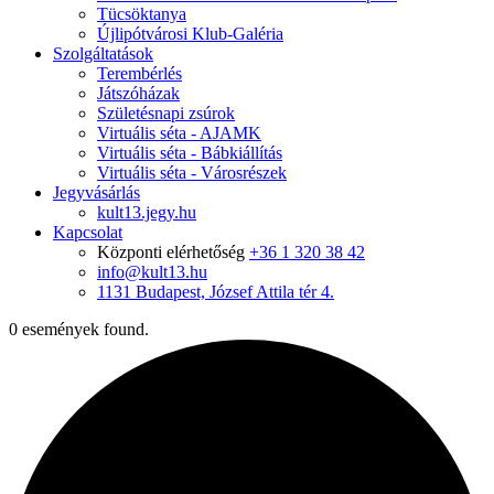
Tücsöktanya
Újlipótvárosi Klub-Galéria
Szolgáltatások
Terembérlés
Játszóházak
Születésnapi zsúrok
Virtuális séta - AJAMK
Virtuális séta - Bábkiállítás
Virtuális séta - Városrészek
Jegyvásárlás
kult13.jegy.hu
Kapcsolat
Központi elérhetőség
+36 1 320 38 42
info@kult13.hu
1131 Budapest, József Attila tér 4.
0 események found.