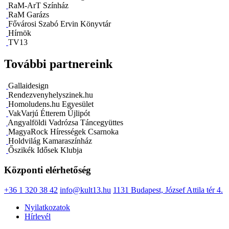
RaM-ArT Színház
RaM Garázs
Fővárosi Szabó Ervin Könyvtár
Hírnök
TV13
További partnereink
Gallaidesign
Rendezvenyhelyszinek.hu
Homoludens.hu Egyesület
VakVarjú Étterem Újlipót
Angyalföldi Vadrózsa Táncegyüttes
MagyaRock Hírességek Csarnoka
Holdvilág Kamaraszínház
Őszikék Idősek Klubja
Központi elérhetőség
+36 1 320 38 42
info@kult13.hu
1131 Budapest, József Attila tér 4.
Nyilatkozatok
Hírlevél