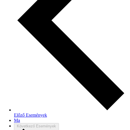
Előző
Események
Ma
Következő
Események