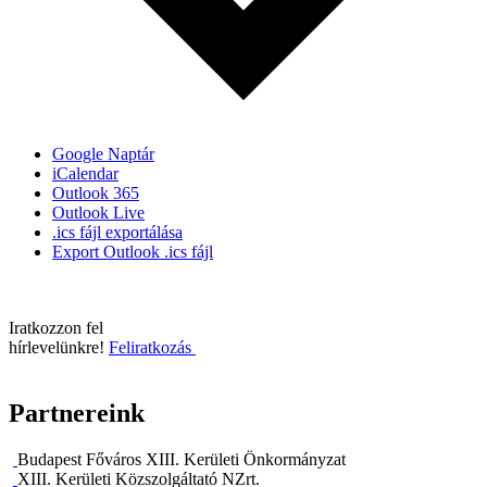
Google Naptár
iCalendar
Outlook 365
Outlook Live
.ics fájl exportálása
Export Outlook .ics fájl
Iratkozzon fel
hírlevelünkre!
Feliratkozás
Partnereink
Budapest Főváros XIII. Kerületi Önkormányzat
XIII. Kerületi Közszolgáltató NZrt.