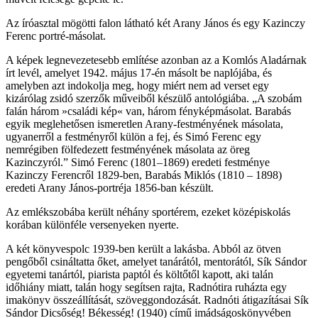
Az íróasztal mögötti falon látható két Arany János és egy Kazinczy
Ferenc portré-másolat.
A képek legnevezetesebb említése azonban az a Komlós Aladárnak
írt levél, amelyet 1942. május 17-én másolt be naplójába, és
amelyben azt indokolja meg, hogy miért nem ad verset egy
kizárólag zsidó szerzők műveiből készülő antológiába. „A szobám
falán három »családi kép« van, három fényképmásolat. Barabás
egyik meglehetősen ismeretlen Arany-festményének másolata,
ugyanerről a festményről külön a fej, és Simó Ferenc egy
nemrégiben fölfedezett festményének másolata az öreg
Kazinczyról.” Simó Ferenc (1801–1869) eredeti festménye
Kazinczy Ferencről 1829-ben, Barabás Miklós (1810 – 1898)
eredeti Arany János-portréja 1856-ban készült.
Az emlékszobába került néhány sportérem, ezeket középiskolás
korában különféle versenyeken nyerte.
A két könyvespolc 1939-ben került a lakásba. Abból az ötven
pengőből csináltatta őket, amelyet tanárától, mentorától, Sík Sándor
egyetemi tanártól, piarista paptól és költőtől kapott, aki talán
időhiány miatt, talán hogy segítsen rajta, Radnótira ruházta egy
imakönyv összeállítását, szöveggondozását. Radnóti átigazításai Sík
Sándor Dicsőség! Békesség! (1940) című imádságoskönyvében