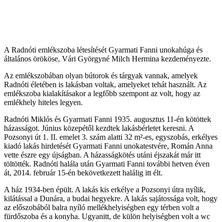
A Radnóti emlékszoba létesítését Gyarmati Fanni unokahúga és
általános örököse, Vári Györgyné Milch Hermina kezdeményezte.
Az emlékszobában olyan bútorok és tárgyak vannak, amelyek
Radnóti életében is lakásban voltak, amelyeket tehát használt. Az
emlékszoba kialakításakor a legfőbb szempont az volt, hogy az
emlékhely hiteles legyen.
Radnóti Miklós és Gyarmati Fanni 1935. augusztus 11-én kötöttek
házasságot. Június közepétől kezdtek lakásbérletet keresni. A
Pozsonyi út 1. II. emelet 3. szám alatti 32 m²-es, egyszobás, erkélyes
kiadó lakás hirdetését Gyarmati Fanni unokatestvére, Román Anna
vette észre egy újságban. A házasságkötés utáni éjszakát már itt
töltötték. Radnóti halála után Gyarmati Fanni további hetven éven
át, 2014. február 15-én bekövetkezett halálig itt élt.
A ház 1934-ben épült. A lakás kis erkélye a Pozsonyi útra nyílik,
kilátással a Dunára, a budai hegyekre. A lakás sajátossága volt, hogy
az előszobából balra nyíló mellékhelyiségben egy térben volt a
fürdőszoba és a konyha. Ugyanitt, de külön helyiségben volt a wc