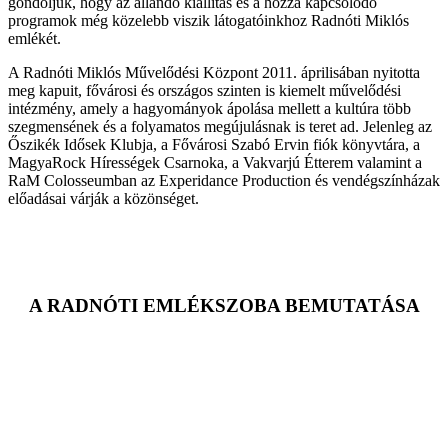
gondoljuk, hogy az állandó kiállítás és a hozzá kapcsolódó
programok még közelebb viszik látogatóinkhoz Radnóti Miklós
emlékét.
A Radnóti Miklós Művelődési Központ 2011. áprilisában nyitotta
meg kapuit, fővárosi és országos szinten is kiemelt művelődési
intézmény, amely a hagyományok ápolása mellett a kultúra több
szegmensének és a folyamatos megújulásnak is teret ad. Jelenleg az
Őszikék Idősek Klubja, a Fővárosi Szabó Ervin fiók könyvtára, a
MagyaRock Hírességek Csarnoka, a Vakvarjú Étterem valamint a
RaM Colosseumban az Experidance Production és vendégszínházak
előadásai várják a közönséget.
A RADNÓTI EMLÉKSZOBA BEMUTATÁSA