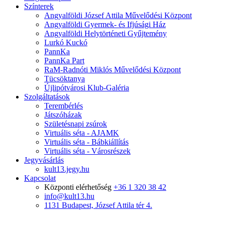
Színterek
Angyalföldi József Attila Művelődési Központ
Angyalföldi Gyermek- és Ifjúsági Ház
Angyalföldi Helytörténeti Gyűjtemény
Lurkó Kuckó
PannKa
PannKa Part
RaM-Radnóti Miklós Művelődési Központ
Tücsöktanya
Újlipótvárosi Klub-Galéria
Szolgáltatások
Terembérlés
Játszóházak
Születésnapi zsúrok
Virtuális séta - AJAMK
Virtuális séta - Bábkiállítás
Virtuális séta - Városrészek
Jegyvásárlás
kult13.jegy.hu
Kapcsolat
Központi elérhetőség
+36 1 320 38 42
info@kult13.hu
1131 Budapest, József Attila tér 4.