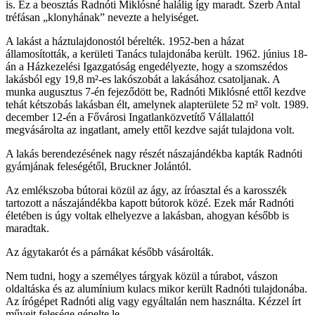
is. Ez a beosztás Radnóti Miklósné halálig így maradt. Szerb Antal
tréfásan „klonyhának” nevezte a helyiséget.
A lakást a háztulajdonostól bérelték. 1952-ben a házat
államosították, a kerületi Tanács tulajdonába került. 1962. június 18-
án a Házkezelési Igazgatóság engedélyezte, hogy a szomszédos
lakásból egy 19,8 m²-es lakószobát a lakásához csatoljanak. A
munka augusztus 7-én fejeződött be, Radnóti Miklósné ettől kezdve
tehát kétszobás lakásban élt, amelynek alapterülete 52 m² volt. 1989.
december 12-én a Fővárosi Ingatlanközvetítő Vállalattól
megvásárolta az ingatlant, amely ettől kezdve saját tulajdona volt.
A lakás berendezésének nagy részét nászajándékba kapták Radnóti
gyámjának feleségétől, Bruckner Jolántól.
Az emlékszoba bútorai közül az ágy, az íróasztal és a karosszék
tartozott a nászajándékba kapott bútorok közé. Ezek már Radnóti
életében is úgy voltak elhelyezve a lakásban, ahogyan később is
maradtak.
Az ágytakarót és a párnákat később vásárolták.
Nem tudni, hogy a személyes tárgyak közül a túrabot, vászon
oldaltáska és az alumínium kulacs mikor került Radnóti tulajdonába.
Az írógépet Radnóti alig vagy egyáltalán nem használta. Kézzel írt
műveit felesége gépelte le.