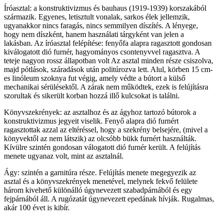
Íróasztal: a konstruktivizmus és bauhaus (1919-1939) korszakából
származik. Egyenes, letisztult vonalak, sarkos élek jellemzik,
ugyanakkor nincs faragás, nincs semmilyen díszítés. A lényege,
hogy nem díszként, hanem használati tárgyként van jelen a
lakásban. Az íróasztal felépítése: fenyőfa alapra ragasztott gondosan
kiválogatott dió furnér, hagyományos csontenyvvel ragasztva. A
teteje nagyon rossz állapotban volt Az asztal minden része csiszolva,
majd pótlások, száradások után politúrozva lett. Alul, körben 15 cm-
es linóleum szoknya fut végig, amely védte a bútort a külső
mechanikai sérülésektől. A zárak nem működtek, ezek is felújításra
szorultak és sikerült korban hozzá illő kulcsokat is találni.
Könyvszekrények: az asztalhoz és az ágyhoz tartozó bútorok a
konstruktivizmus jegyeit viselik. Fenyő alapra dió furnért
ragasztottak azzal az eltéréssel, hogy a szekrény belsejére, (mivel a
könyvektől az nem látszik) az olcsóbb bükk furnért használták.
Kívülre szintén gondosan válogatott dió furnér került. A felújítás
menete ugyanaz volt, mint az asztalnál.
Ágy: szintén a garnitúra része. Felújítás menete megegyezik az
asztal és a könyvszekrények menetével, melynek fekvő felülete
három kivehető különálló úgynevezett szabadpárnából és egy
fejpárnából áll. A rugózatát úgynevezett epedának hívják. Rugalmas,
akár 100 évet is kibír.