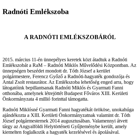
Radnóti Emlékszoba
A RADNÓTI EMLÉKSZOBÁRÓL
2015. március 11-én ünnepélyes keretek közt átadtuk a Radnóti
Emlékszobát a RaM – Radnóti Miklós Művelődési Központban. Az
ünnepségen beszédet mondott dr. Tóth József a kerület
polgármestere, Ferencz Győző a Radnóti-hagyaték gondozója és
Antal Zsolt restaurátor. Az Emlékszoba lehetőség enged arra, hogy
látogatóink bepillantsanak Radnóti Miklós és Gyarmati Fanni
otthonába, amelynek létrejöttét Budapest Főváros XIII. Kerületi
Önkormányzata 4 millió forinttal támogatta.
Radnóti Miklósné Gyarmati Fanni hagyatékát örököse, unokahúga
ajándékozta a XIII. Kerületi Önkormányzatnak valamint dr. Tóth
József polgármesternek 2014 augusztusában. Valamennyi átvett
tárgy az Angyalföldi Helytörténeti Gyűjteménybe került, amely
kiemelten foglalkozik a hagyaték kezelésével és ápolásával.