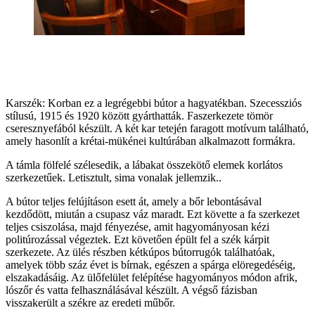
Karszék: Korban ez a legrégebbi bútor a hagyatékban. Szecessziós
stílusú, 1915 és 1920 között gyárthatták. Faszerkezete tömör
cseresznyefából készült. A két kar tetején faragott motívum található,
amely hasonlít a krétai-mükénei kultúrában alkalmazott formákra.
A támla fölfelé szélesedik, a lábakat összekötő elemek korlátos
szerkezetűek. Letisztult, sima vonalak jellemzik..
A bútor teljes felújításon esett át, amely a bőr lebontásával
kezdődött, miután a csupasz váz maradt. Ezt követte a fa szerkezet
teljes csiszolása, majd fényezése, amit hagyományosan kézi
politúrozással végeztek. Ezt követően épült fel a szék kárpit
szerkezete. Az ülés részben kétkúpos bútorrugók találhatóak,
amelyek több száz évet is bírnak, egészen a spárga elöregedéséig,
elszakadásáig. Az ülőfelület felépítése hagyományos módon afrik,
lószőr és vatta felhasználásával készült. A végső fázisban
visszakerült a székre az eredeti műbőr.