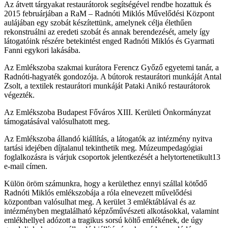
Az átvett tárgyakat restaurátorok segítségével rendbe hozattuk és
2015 februárjában a RaM – Radnóti Miklós Művelődési Központ
aulájában egy szobát készítettünk, amelynek célja élethűen
rekonstruálni az eredeti szobát és annak berendezését, amely így
látogatóink részére betekintést enged Radnóti Miklós és Gyarmati
Fanni egykori lakásába.
Az Emlékszoba szakmai kurátora Ferencz Győző egyetemi tanár, a
Radnóti-hagyaték gondozója. A bútorok restaurátori munkáját Antal
Zsolt, a textilek restaurátori munkáját Pataki Anikó restaurátorok
végezték.
Az Emlékszoba Budapest Főváros XIII. Kerületi Önkormányzat
támogatásával valósulhatott meg.
Az Emlékszoba állandó kiállítás, a látogatók az intézmény nyitva
tartási idejében díjtalanul tekinthetik meg. Múzeumpedagógiai
foglalkozásra is várjuk csoportok jelentkezését a helytortenetikult13
e-mail címen.
Külön öröm számunkra, hogy a kerülethez ennyi szállal kötődő
Radnóti Miklós emlékszobája a róla elnevezett művelődési
központban valósulhat meg. A kerület 3 emléktáblával és az
intézményben megtalálható képzőművészeti alkotásokkal, valamint
emlékhellyel adózott a tragikus sorsú költő emlékének, de úgy