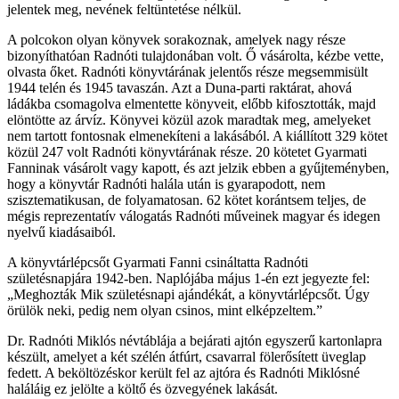
jelentek meg, nevének feltüntetése nélkül.
A polcokon olyan könyvek sorakoznak, amelyek nagy része
bizonyíthatóan Radnóti tulajdonában volt. Ő vásárolta, kézbe vette,
olvasta őket. Radnóti könyvtárának jelentős része megsemmisült
1944 telén és 1945 tavaszán. Azt a Duna-parti raktárat, ahová
ládákba csomagolva elmentette könyveit, előbb kifosztották, majd
elöntötte az árvíz. Könyvei közül azok maradtak meg, amelyeket
nem tartott fontosnak elmenekíteni a lakásából. A kiállított 329 kötet
közül 247 volt Radnóti könyvtárának része. 20 kötetet Gyarmati
Fanninak vásárolt vagy kapott, és azt jelzik ebben a gyűjteményben,
hogy a könyvtár Radnóti halála után is gyarapodott, nem
szisztematikusan, de folyamatosan. 62 kötet korántsem teljes, de
mégis reprezentatív válogatás Radnóti műveinek magyar és idegen
nyelvű kiadásaiból.
A könyvtárlépcsőt Gyarmati Fanni csináltatta Radnóti
születésnapjára 1942-ben. Naplójába május 1-én ezt jegyezte fel:
„Meghozták Mik születésnapi ajándékát, a könyvtárlépcsőt. Úgy
örülök neki, pedig nem olyan csinos, mint elképzeltem.”
Dr. Radnóti Miklós névtáblája a bejárati ajtón egyszerű kartonlapra
készült, amelyet a két szélén átfúrt, csavarral fölerősített üveglap
fedett. A beköltözéskor került fel az ajtóra és Radnóti Miklósné
haláláig ez jelölte a költő és özvegyének lakását.