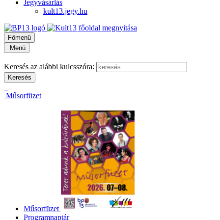
Jegyvásárlás
kult13.jegy.hu
Főmenü
Menü
Keresés az alábbi kulcsszóra:
Műsorfüzet
Műsorfüzet
Programnaptár