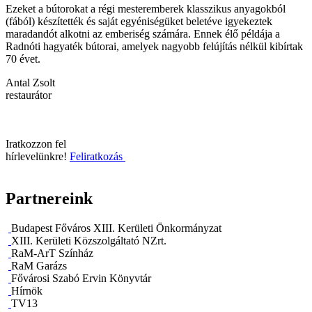
Ezeket a bútorokat a régi mesteremberek klasszikus anyagokból
(fából) készítették és saját egyéniségüket beletéve igyekeztek
maradandót alkotni az emberiség számára. Ennek élő példája a
Radnóti hagyaték bútorai, amelyek nagyobb felújítás nélkül kibírtak
70 évet.
Antal Zsolt
restaurátor
Iratkozzon fel
hírlevelünkre!
Feliratkozás
Partnereink
Budapest Főváros XIII. Kerületi Önkormányzat
XIII. Kerületi Közszolgáltató NZrt.
RaM-ArT Színház
RaM Garázs
Fővárosi Szabó Ervin Könyvtár
Hírnök
TV13